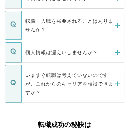
お電話にて次のステップのご案内をいたし
ます。通常、5営業日以内にはご連絡をせて
マイナビDOCTORで取り扱っている求人の
いただきますので、しばらくお待ちくださ
うち約3割は、Webサイトからご覧いただ
転職・入職を強要されることはありま
い。
けない「非公開求人」です。非公開求人は
せんか？
下記の理由によって、一般には公開してい
ません。
転職・入職を強要することは一切ありませ
ん。また、仮に応募先から内定をいただい
個人情報は漏えいしませんか？
■応募殺到を避けるため 人気のある医療機
たとしても、ご本人が納得しない限り、内
関を公にしてしまうと、応募が殺到する場
定を承諾する必要はありません。内定先へ
個人情報が漏えいすることはありませんの
合があります。 選考を効率よく行うため
の辞退の連絡はキャリアパートナーが行い
で、ご安心ください。当サイトからの登録
いますぐ転職は考えていないのです
に、医療機関が求める条件に合った人材の
ますので、ご安心ください。
などで収集したご登録者様の個人情報は、
が、これからのキャリアを相談できま
みを人材紹介会社に依頼するケースが増え
ご本人のキャリアアップおよび転職活動の
ています。
すか？
支援を目的に使用いたします。お預かりし
ているすべての個人データはご本人の許可
お気軽にご相談ください。先生専任のキャ
なく、医療機関側に開示したり、第三者に
リアパートナーが将来のご希望などをおう
提供することは一切ありません。また弊社
かがいして、現在の医療機関の状況や紹介
転職成功の秘訣は
は、個人情報の取り扱いについての厳密な
経験をまじえながら、適切なアドバイスを