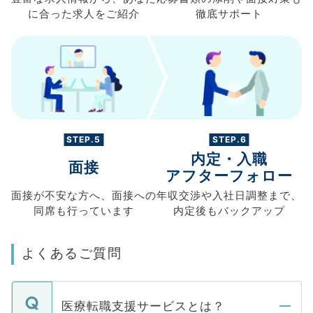
に合った求人を
ご紹介
徹底サポート
STEP.5
STEP.6
内定・入職
面接
アフターフォロー
面接が不安な方へ、
面接への
年収交渉や
入社日調整まで、
同席も
行っています
内定後もバックアップ
よくあるご質問
医療転職支援サービスとは？