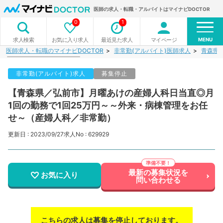
医師の求人・転職・アルバイトはマイナビDOCTOR
0
1
MENU
お気に入り求人
最近見た求人
マイページ
求人検索
医師求人・転職のマイナビDOCTOR
非常勤(アルバイト)医師求人
青森県
非常勤(アルバイト)求人
募集停止
【青森県／弘前市】月曜あけの産婦人科日当直◎月
1回の勤務で1回25万円～～外来・病棟管理をお任
せ～（産婦人科／非常勤）
更新日 : 2023/09/27
求人No : 629929
最新の募集状況を
お気に入り
問い合わせる
こちらの求人は募集を停止しております。