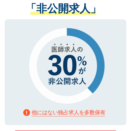
管理基準を満たした事業者のみに付与され
「非公開求人」
させていただきます。すぐにご転職をされ
る、プライバシーマークを取得済みです。
ない方には、長期的なサポートが可能です
ご登録いただいた個人情報は、SSL（デー
ので、まずはご登録ください。
タ暗号化）によって保護されていますの
で、機密保持に関してもご安心ください。
他にはない独占求人を多数保有