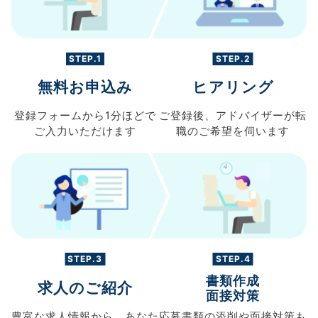
STEP.1
STEP.2
無料お申込み
ヒアリング
登録フォームから
1分ほどで
ご登録後、
アドバイザーが転
ご入力
いただけます
職の
ご希望を伺います
STEP.3
STEP.4
書類作成
求人のご紹介
面接対策
豊富な求人情報から、
あなた
応募書類の
添削や面接対策も