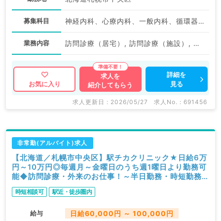
募集科目
神経内科、心療内科、一般内科、循環器内科、呼吸器内科、消化器内科、内分泌・代謝内科、腎臓内科、老年内科、総合診療科、膠原病科
業務内容
訪問診療（居宅）, 訪問診療（施設）, 訪問診療（居宅）, 訪問診療（施設）, 一般外来
詳細を
求人を
見る
お気に入り
紹介してもらう
求人更新日 : 2026/05/27
求人No. : 691456
非常勤(アルバイト)求人
【北海道／札幌市中央区】駅チカクリニック★日給6万
円～10万円◎毎週月～金曜日のうち週1曜日より勤務可
能◆訪問診療・外来のお仕事！～半日勤務・時短勤務
相談可～（内科系、総合診療科／非常勤）
時短相談可
駅近・徒歩圏内
給与
日給60,000円 ～ 100,000円