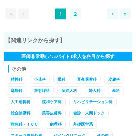
1
2
【関連リンクから探す】
医師非常勤(アルバイト)求人を科目から探す
その他
精神科
小児科
眼科
耳鼻咽喉科
皮膚科
麻酔科
放射線科
産婦人科
婦人科
産科
人工透析科
緩和ケア科
リハビリテーション科
総合診療科
美容皮膚科
健診・人間ドック
救急科・ＩＣＵ
病理科
基礎医学系
スポーツ整形外科
ペインクリニック
その他