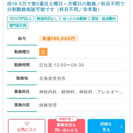
回19.5万で第5週目土曜日～月曜日の勤務／科目不問で
分割勤務相談可能です（科目不問／非常勤）
1日10万円以上
救急対応なし
ゆったりめ勤務
駅近・徒歩圏内
専門医不問
給与
単価195,000円
土
勤務曜日
勤務時間
日当直:12:00〜08:30
勤務地
北海道登別市
募集科目
神経内科、精神科、神経科、アレルギー科、リウマチ科、小児科、整形外科、形成外科、美容外科、脳神経外科、呼吸器外科、心臓血管外科、小児外科、皮膚科、泌尿器科、産婦人科、産科、婦人科、眼科、耳鼻咽喉科、気管食道科、放射線科、リハビリテーション科、麻酔科、ペインクリニック、人工透析科、緩和ケア科、一般内科、循環器内科、呼吸器内科、消化器内科、内分泌・代謝内科、腎臓内科、老年内科、血液内科、外科系全般、一般外科、消化器外科、乳腺外科、総合診療科、美容皮膚科、健診・人間ドック、救急科・ＩＣＵ、病理科、基礎医学系、膠原病科、スポーツ整形外科、大腸・肛門外科、その他、産業医、科目不問
業務内容
病棟管理
詳細を
募集状況を
見る
お気に入り
問い合わせる