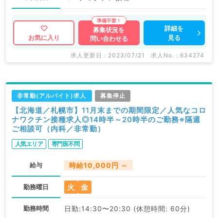
詳細を
募集状況を
見る
お気に入り
問い合わせる
求人更新日 : 2023/07/21
求人No. : 634274
非常勤(アルバイト)求人
募集停止
【北海道／札幌市】11月末までの期間限定／人気なコロ
ナワクチン接種求人◎14時半～20時半のご勤務※隔週
ご相談可（内科／非常勤）
人気エリア
専門医不問
給与
時給10,000円 ～
火
金
勤務曜日
勤務時間
日勤:14:30〜20:30 (休憩時間: 60分)