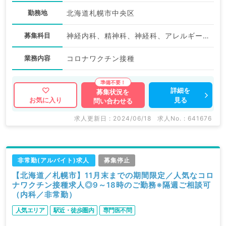
勤務地
北海道札幌市中央区
募集科目
神経内科、精神科、神経科、アレルギー科、リウマチ科、小児科、整形外科、形成外科、美容外科、脳神経外科、呼吸器外科、心臓血管外科、小児外科、皮膚科、泌尿器科、産婦人科、産科、婦人科、眼科、耳鼻咽喉科、気管食道科、放射線科、リハビリテーション科、麻酔科、ペインクリニック、人工透析科、緩和ケア科、一般内科、循環器内科、呼吸器内科、消化器内科、内分泌・代謝内科、腎臓内科、老年内科、血液内科、外科系全般、一般外科、消化器外科、乳腺外科、総合診療科、美容皮膚科、健診・人間ドック、救急科・ＩＣＵ、病理科、基礎医学系、膠原病科、スポーツ整形外科、大腸・肛門外科、その他、産業医、科目不問
業務内容
コロナワクチン接種
詳細を
募集状況を
見る
お気に入り
問い合わせる
求人更新日 : 2024/06/18
求人No. : 641676
非常勤(アルバイト)求人
募集停止
【北海道／札幌市】11月末までの期間限定／人気なコロ
ナワクチン接種求人◎9～18時のご勤務※隔週ご相談可
（内科／非常勤）
人気エリア
駅近・徒歩圏内
専門医不問