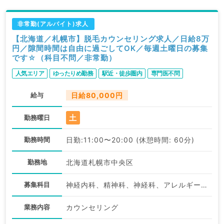
非常勤(アルバイト)求人
【北海道／札幌市】脱毛カウンセリング求人／日給8万
円／隙間時間は自由に過ごしてOK／毎週土曜日の募集
です☆（科目不問／非常勤）
人気エリア
ゆったりめ勤務
駅近・徒歩圏内
専門医不問
給与
日給80,000円
土
勤務曜日
勤務時間
日勤:11:00〜20:00 (休憩時間: 60分)
勤務地
北海道札幌市中央区
募集科目
神経内科、精神科、神経科、アレルギー科、小児科、整形外科、形成外科、美容外科、脳神経外科、呼吸器外科、心臓血管外科、小児外科、皮膚科、泌尿器科、産婦人科、産科、婦人科、眼科、耳鼻咽喉科、気管食道科、放射線科、リハビリテーション科、麻酔科、ペインクリニック、人工透析科、緩和ケア科、一般内科、循環器内科、呼吸器内科、消化器内科、内分泌・代謝内科、腎臓内科、老年内科、血液内科、外科系全般、一般外科、消化器外科、乳腺外科、総合診療科、美容皮膚科、健診・人間ドック、救急科・ＩＣＵ、病理科、基礎医学系、膠原病科、スポーツ整形外科、大腸・肛門外科、その他、産業医、科目不問
業務内容
カウンセリング