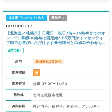
非常勤(アルバイト)求人
募集停止
Fast DOCTOR
【北海道／札幌市】日曜日・祝日7時～14時半までのオ
ンコール勤務★給与は固定給5.95万円かインセンティ
ブ制でお選びいただけます◆他曜日との組み合わせも
可能です！（科目不問／非常勤）
企業で働く
給与
単価59,500円
日
勤務曜日
勤務時間
待機:07:00〜14:30
勤務地
北海道札幌市北区
募集科目
神経内科、精神科、神経科、アレルギー科、リウマチ科、小児科、整形外科、形成外科、美容外科、脳神経外科、呼吸器外科、心臓血管外科、小児外科、皮膚科、泌尿器科、産婦人科、産科、婦人科、眼科、耳鼻咽喉科、気管食道科、放射線科、リハビリテーション科、麻酔科、ペインクリニック、人工透析科、緩和ケア科、一般内科、循環器内科、呼吸器内科、消化器内科、内分泌・代謝内科、腎臓内科、老年内科、外科系全般、一般外科、消化器外科、乳腺外科、総合診療科、美容皮膚科、健診・人間ドック、救急科・ＩＣＵ、病理科、基礎医学系、膠原病科、スポーツ整形外科、大腸・肛門外科、産業医、脊髄・脊椎外科