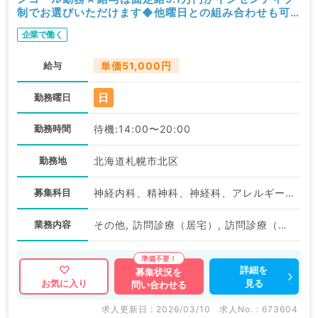
制でお選びいただけます◆他曜日との組み合わせも可
能です！（科目不問／非常勤）
企業で働く
給与
単価51,000円
日
勤務曜日
勤務時間
待機:14:00〜20:00
勤務地
北海道札幌市北区
募集科目
神経内科、精神科、神経科、アレルギー科、リウマチ科、小児科、整形外科、形成外科、美容外科、脳神経外科、呼吸器外科、心臓血管外科、小児外科、皮膚科、泌尿器科、産婦人科、産科、婦人科、眼科、耳鼻咽喉科、気管食道科、放射線科、リハビリテーション科、麻酔科、ペインクリニック、人工透析科、緩和ケア科、一般内科、循環器内科、呼吸器内科、消化器内科、内分泌・代謝内科、腎臓内科、老年内科、外科系全般、一般外科、消化器外科、乳腺外科、総合診療科、美容皮膚科、健診・人間ドック、救急科・ＩＣＵ、病理科、基礎医学系、膠原病科、スポーツ整形外科、大腸・肛門外科、産業医、脊髄・脊椎外科
業務内容
その他, 訪問診療（居宅）, 訪問診療（居宅）, 待機, その他
詳細を
募集状況を
見る
お気に入り
問い合わせる
求人更新日 : 2026/03/10
求人No. : 673604