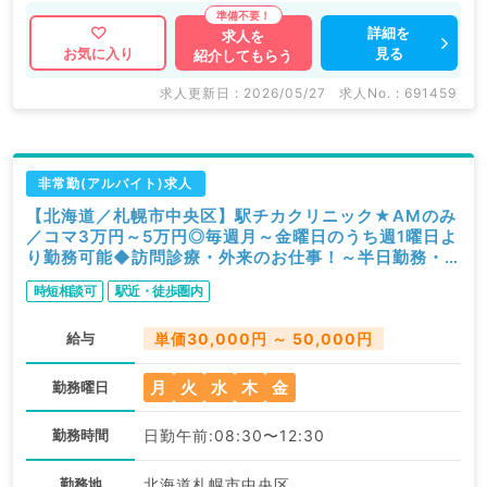
詳細を
求人を
見る
お気に入り
紹介してもらう
求人更新日 : 2026/05/27
求人No. : 691459
非常勤(アルバイト)求人
【北海道／札幌市中央区】駅チカクリニック★AMのみ
／コマ3万円～5万円◎毎週月～金曜日のうち週1曜日よ
り勤務可能◆訪問診療・外来のお仕事！～半日勤務・
時短勤務相談可～（内科系、総合診療科／非常勤）
時短相談可
駅近・徒歩圏内
給与
単価30,000円 ～ 50,000円
月
火
水
木
金
勤務曜日
勤務時間
日勤午前:08:30〜12:30
勤務地
北海道札幌市中央区