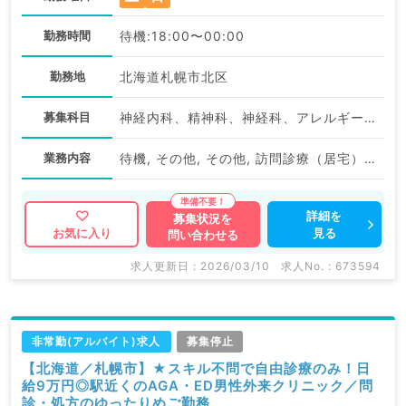
勤務時間
待機:18:00〜00:00
勤務地
北海道札幌市北区
募集科目
神経内科、精神科、神経科、アレルギー科、リウマチ科、小児科、整形外科、形成外科、美容外科、脳神経外科、呼吸器外科、心臓血管外科、小児外科、皮膚科、泌尿器科、産婦人科、産科、婦人科、眼科、耳鼻咽喉科、気管食道科、放射線科、リハビリテーション科、麻酔科、ペインクリニック、人工透析科、緩和ケア科、一般内科、循環器内科、呼吸器内科、消化器内科、内分泌・代謝内科、腎臓内科、老年内科、外科系全般、一般外科、消化器外科、乳腺外科、総合診療科、美容皮膚科、健診・人間ドック、救急科・ＩＣＵ、病理科、基礎医学系、膠原病科、スポーツ整形外科、大腸・肛門外科、産業医、脊髄・脊椎外科
業務内容
待機, その他, その他, 訪問診療（居宅）, 訪問診療（居宅）
詳細を
募集状況を
見る
お気に入り
問い合わせる
求人更新日 : 2026/03/10
求人No. : 673594
非常勤(アルバイト)求人
募集停止
【北海道／札幌市】★スキル不問で自由診療のみ！日
給9万円◎駅近くのAGA・ED男性外来クリニック／問
診・処方のゆったりめご勤務