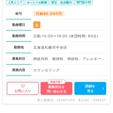
人気エリア
ゆったりめ勤務
駅近・徒歩圏内
専門医不問
目不問／非常勤）
給与
日給80,000円
土
勤務曜日
勤務時間
日勤:10:00〜19:00 (休憩時間: 60分)
勤務地
北海道札幌市中央区
募集科目
神経内科、精神科、神経科、アレルギー科、リウマチ科、小児科、整形外科、形成外科、美容外科、脳神経外科、呼吸器外科、心臓血管外科、小児外科、皮膚科、泌尿器科、産婦人科、産科、婦人科、眼科、耳鼻咽喉科、気管食道科、放射線科、リハビリテーション科、麻酔科、ペインクリニック、人工透析科、緩和ケア科、一般内科、循環器内科、呼吸器内科、消化器内科、内分泌・代謝内科、腎臓内科、老年内科、血液内科、外科系全般、一般外科、消化器外科、乳腺外科、総合診療科、美容皮膚科、健診・人間ドック、救急科・ＩＣＵ、病理科、基礎医学系、膠原病科、スポーツ整形外科、大腸・肛門外科、その他、産業医、科目不問
業務内容
カウンセリング
詳細を
募集状況を
見る
お気に入り
問い合わせる
求人更新日 : 2024/11/15
求人No. : 636437