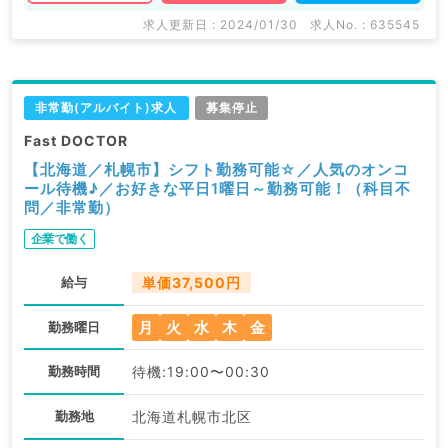
求人更新日 : 2024/01/30
求人No. : 635545
非常勤(アルバイト)求人
募集停止
Fast DOCTOR
【北海道／札幌市】シフト勤務可能☆／人気のオンコ
ール待機♪／お好きな平日1曜日～勤務可能！（科目不
問／非常勤）
企業で働く
給与
単価37,500円
月
火
水
木
金
勤務曜日
勤務時間
待機:19:00〜00:30
勤務地
北海道札幌市北区