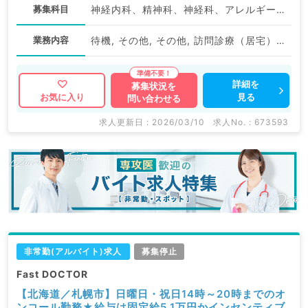
募集科目
神経内科、精神科、神経科、アレルギー科、リウマチ科、小児科、整形外科、形成外科、美容外科、脳神経外科、呼吸器外科、心臓血管外科、小児外科、皮膚科、泌尿器科、産婦人科、産科、婦人科、眼科、耳鼻咽喉科、気管食道科、放射線科、リハビリテーション科、麻酔科、ペインクリニック、人工透析科、緩和ケア科、一般内科、循環器内科、呼吸器内科、消化器内科、内分泌・代謝内科、腎臓内科、老年内科、外科系全般、一般外科、消化器外科、乳腺外科、総合診療科、美容皮膚科、健診・人間ドック、救急科・ＩＣＵ、病理科、基礎医学系、膠原病科、スポーツ整形外科、大腸・肛門外科、産業医、脊髄・脊椎外科
業務内容
待機, その他, その他, 訪問診療（居宅）, 訪問診療（居宅）
詳細を
募集状況を
見る
お気に入り
問い合わせる
求人更新日 : 2026/03/10
求人No. : 673593
非常勤(アルバイト)求人
募集停止
Fast DOCTOR
【北海道／札幌市】日曜日・祝日14時～20時までのオ
ンコール勤務★給与は固定給5.1万円かインセンティブ