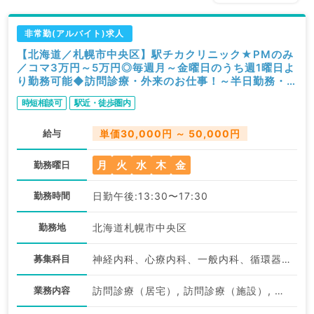
非常勤(アルバイト)求人
【北海道／札幌市中央区】駅チカクリニック★PMのみ
／コマ3万円～5万円◎毎週月～金曜日のうち週1曜日よ
り勤務可能◆訪問診療・外来のお仕事！～半日勤務・
時短勤務相談可～（内科系、総合診療科／非常勤）
時短相談可
駅近・徒歩圏内
給与
単価30,000円 ～ 50,000円
月
火
水
木
金
勤務曜日
勤務時間
日勤午後:13:30〜17:30
勤務地
北海道札幌市中央区
募集科目
神経内科、心療内科、一般内科、循環器内科、呼吸器内科、消化器内科、内分泌・代謝内科、腎臓内科、老年内科、総合診療科、膠原病科
業務内容
訪問診療（居宅）, 訪問診療（施設）, 訪問診療（居宅）, 訪問診療（施設）, 一般外来