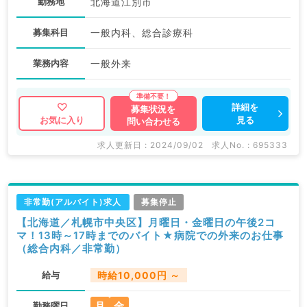
勤務地
北海道江別市
募集科目
一般内科、総合診療科
業務内容
一般外来
詳細を
募集状況を
見る
お気に入り
問い合わせる
求人更新日 : 2024/09/02
求人No. : 695333
非常勤(アルバイト)求人
募集停止
【北海道／札幌市中央区】月曜日・金曜日の午後2コ
マ！13時～17時までのバイト★病院での外来のお仕事
（総合内科／非常勤）
給与
時給10,000円 ～
月
金
勤務曜日