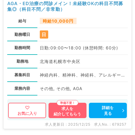
AGA・ED治療の問診メイン！未経験OKの科目不問募
集◎（科目不問／非常勤）
給与
時給10,000円
日
勤務曜日
勤務時間
日勤:09:00〜18:00 (休憩時間: 60分)
勤務地
北海道札幌市中央区
募集科目
神経内科、精神科、神経科、アレルギー科、リウマチ科、小児科、整形外科、形成外科、美容外科、脳神経外科、呼吸器外科、心臓血管外科、小児外科、皮膚科、泌尿器科、産婦人科、産科、婦人科、眼科、耳鼻咽喉科、気管食道科、放射線科、リハビリテーション科、麻酔科、ペインクリニック、人工透析科、緩和ケア科、一般内科、循環器内科、呼吸器内科、消化器内科、内分泌・代謝内科、腎臓内科、老年内科、血液内科、外科系全般、一般外科、消化器外科、乳腺外科、総合診療科、美容皮膚科、健診・人間ドック、救急科・ＩＣＵ、病理科、基礎医学系、膠原病科、スポーツ整形外科、大腸・肛門外科、産業医、脊髄・脊椎外科、科目不問
業務内容
その他, その他, AGA
詳細を
求人を
見る
お気に入り
紹介してもらう
求人更新日 : 2025/12/25
求人No. : 679257