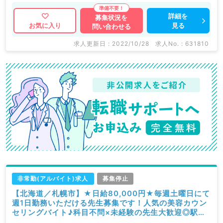
詳細を
募集状況を
見る
お気に入り
問い合わせる
求人更新日 : 2022/10/28
求人No. : 631810
非常勤(アルバイト)求人
募集停止
【北海道／札幌市】★日給80,000円★毎週土曜日にて
週1日勤務いただける先生募集です！人気の美容カウン
セリングバイト♪科目不問×未経験の先生大歓迎◎駅徒
歩3分以内アクセス抜群＆22年4月からも可能です（科