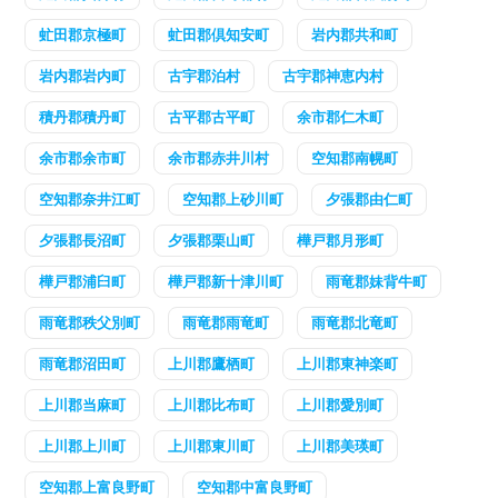
虻田郡京極町
虻田郡倶知安町
岩内郡共和町
岩内郡岩内町
古宇郡泊村
古宇郡神恵内村
積丹郡積丹町
古平郡古平町
余市郡仁木町
余市郡余市町
余市郡赤井川村
空知郡南幌町
空知郡奈井江町
空知郡上砂川町
夕張郡由仁町
夕張郡長沼町
夕張郡栗山町
樺戸郡月形町
樺戸郡浦臼町
樺戸郡新十津川町
雨竜郡妹背牛町
雨竜郡秩父別町
雨竜郡雨竜町
雨竜郡北竜町
雨竜郡沼田町
上川郡鷹栖町
上川郡東神楽町
上川郡当麻町
上川郡比布町
上川郡愛別町
上川郡上川町
上川郡東川町
上川郡美瑛町
空知郡上富良野町
空知郡中富良野町