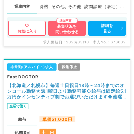
業務内容
待機, その他, その他, 訪問診療（居宅）, 訪問診療（居宅）
詳細を
募集状況を
見る
お気に入り
問い合わせる
求人更新日 : 2026/03/10
求人No. : 673602
非常勤(アルバイト)求人
募集停止
Fast DOCTOR
【北海道／札幌市】毎週土日祝日18時～24時までのオ
ンコール勤務★週1曜日より勤務可能◇給与は固定給5.1
万円かインセンティブ制でお選びいただけます◆他曜
日との組み合わせも可能です！（科目不問／非常勤）
企業で働く
給与
単価51,000円
土
日
勤務曜日