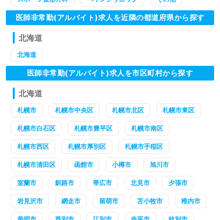
医師非常勤(アルバイト)求人を近隣の都道府県から探す
北海道
北海道
医師非常勤(アルバイト)求人を市区町村から探す
北海道
札幌市
札幌市中央区
札幌市北区
札幌市東区
札幌市白石区
札幌市豊平区
札幌市南区
札幌市西区
札幌市厚別区
札幌市手稲区
札幌市清田区
函館市
小樽市
旭川市
室蘭市
釧路市
帯広市
北見市
夕張市
岩見沢市
網走市
留萌市
苫小牧市
稚内市
美唄市
芦別市
江別市
赤平市
紋別市