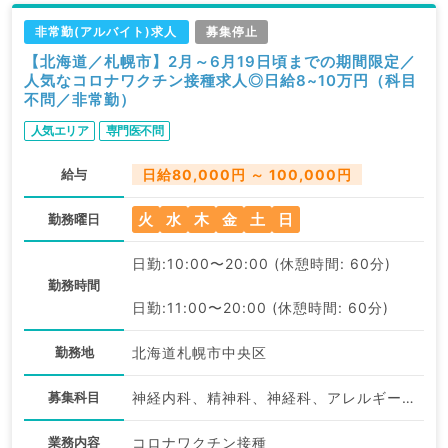
非常勤(アルバイト)求人
募集停止
【北海道／札幌市】2月～6月19日頃までの期間限定／
人気なコロナワクチン接種求人◎日給8~10万円（科目
不問／非常勤）
人気エリア
専門医不問
給与
日給80,000円 ～ 100,000円
火
水
木
金
土
日
勤務曜日
日勤:10:00〜20:00 (休憩時間: 60分)
勤務時間
日勤:11:00〜20:00 (休憩時間: 60分)
勤務地
北海道札幌市中央区
募集科目
神経内科、精神科、神経科、アレルギー科、リウマチ科、小児科、整形外科、形成外科、美容外科、脳神経外科、呼吸器外科、心臓血管外科、小児外科、皮膚科、泌尿器科、産婦人科、産科、婦人科、眼科、耳鼻咽喉科、気管食道科、放射線科、リハビリテーション科、麻酔科、ペインクリニック、人工透析科、緩和ケア科、一般内科、循環器内科、呼吸器内科、消化器内科、内分泌・代謝内科、腎臓内科、老年内科、血液内科、外科系全般、一般外科、消化器外科、乳腺外科、総合診療科、美容皮膚科、健診・人間ドック、救急科・ＩＣＵ、病理科、基礎医学系、膠原病科、スポーツ整形外科、大腸・肛門外科、その他、産業医、科目不問
業務内容
コロナワクチン接種