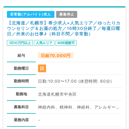
非常勤(アルバイト)求人
募集停止
【北海道／札幌市】希少求人×人気エリア／ゆったりカ
ウンセリング＆お薬の処方／16時30分終了／毎週日曜
日／外来のお仕事♪（科目不問／非常勤）
1日10万円以上
人気エリア
WEB面接可
給与
日給70,000円
日
勤務曜日
勤務時間
日勤:10:00〜17:00 (休憩時間: 60分)
勤務地
北海道札幌市中央区
募集科目
神経内科、精神科、神経科、アレルギー科、リウマチ科、小児科、整形外科、形成外科、美容外科、脳神経外科、呼吸器外科、心臓血管外科、小児外科、皮膚科、泌尿器科、産婦人科、産科、婦人科、眼科、耳鼻咽喉科、気管食道科、放射線科、リハビリテーション科、歯科、矯正歯科、歯科口腔外科、小児歯科、麻酔科、ペインクリニック、人工透析科、緩和ケア科、一般内科、循環器内科、呼吸器内科、消化器内科、内分泌・代謝内科、腎臓内科、老年内科、血液内科、外科系全般、一般外科、消化器外科、乳腺外科、総合診療科、美容皮膚科、健診・人間ドック、救急科・ＩＣＵ、病理科、基礎医学系、膠原病科、スポーツ整形外科、大腸・肛門外科、その他、産業医、科目不問
業務内容
-