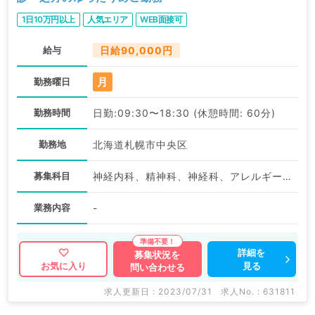
1日10万円以上
人気エリア
WEB面接可
給与
日給90,000円
月
勤務曜日
勤務時間
日勤:09:30〜18:30 (休憩時間: 60分)
勤務地
北海道札幌市中央区
募集科目
神経内科、精神科、神経科、アレルギー科、リウマチ科、小児科、整形外科、形成外科、美容外科、脳神経外科、呼吸器外科、心臓血管外科、小児外科、皮膚科、泌尿器科、産婦人科、産科、婦人科、眼科、耳鼻咽喉科、気管食道科、放射線科、リハビリテーション科、歯科、矯正歯科、歯科口腔外科、小児歯科、麻酔科、ペインクリニック、人工透析科、緩和ケア科、一般内科、循環器内科、呼吸器内科、消化器内科、内分泌・代謝内科、腎臓内科、老年内科、血液内科、外科系全般、一般外科、消化器外科、乳腺外科、総合診療科、美容皮膚科、健診・人間ドック、救急科・ＩＣＵ、病理科、基礎医学系、膠原病科、スポーツ整形外科、大腸・肛門外科、その他、産業医、科目不問
業務内容
-
詳細を
募集状況を
見る
お気に入り
問い合わせる
求人更新日 : 2023/07/31
求人No. : 631811