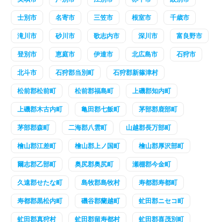
士別市
名寄市
三笠市
根室市
千歳市
滝川市
砂川市
歌志内市
深川市
富良野市
登別市
恵庭市
伊達市
北広島市
石狩市
北斗市
石狩郡当別町
石狩郡新篠津村
松前郡松前町
松前郡福島町
上磯郡知内町
上磯郡木古内町
亀田郡七飯町
茅部郡鹿部町
茅部郡森町
二海郡八雲町
山越郡長万部町
檜山郡江差町
檜山郡上ノ国町
檜山郡厚沢部町
爾志郡乙部町
奥尻郡奥尻町
瀬棚郡今金町
久遠郡せたな町
島牧郡島牧村
寿都郡寿都町
寿都郡黒松内町
磯谷郡蘭越町
虻田郡ニセコ町
虻田郡真狩村
虻田郡留寿都村
虻田郡喜茂別町