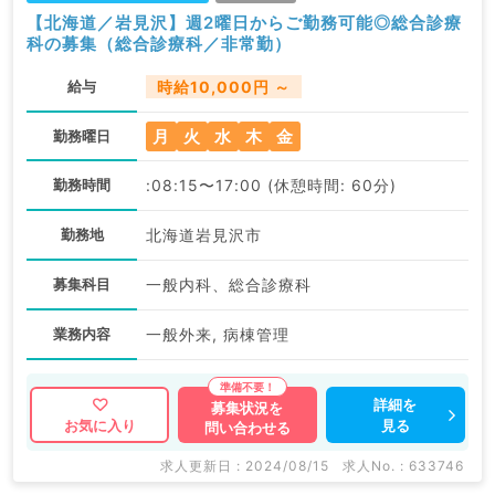
【北海道／岩見沢】週2曜日からご勤務可能◎総合診療
科の募集（総合診療科／非常勤）
給与
時給10,000円 ～
月
火
水
木
金
勤務曜日
勤務時間
:08:15〜17:00 (休憩時間: 60分)
勤務地
北海道岩見沢市
募集科目
一般内科、総合診療科
業務内容
一般外来, 病棟管理
詳細を
募集状況を
見る
お気に入り
問い合わせる
求人更新日 : 2024/08/15
求人No. : 633746