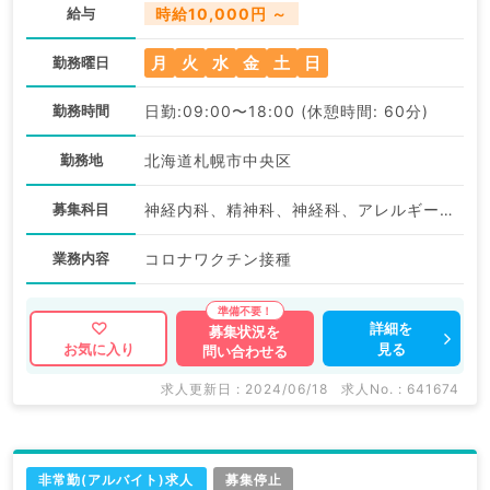
給与
時給10,000円 ～
月
火
水
金
土
日
勤務曜日
勤務時間
日勤:09:00〜18:00 (休憩時間: 60分)
勤務地
北海道札幌市中央区
募集科目
神経内科、精神科、神経科、アレルギー科、リウマチ科、小児科、整形外科、形成外科、美容外科、脳神経外科、呼吸器外科、心臓血管外科、小児外科、皮膚科、泌尿器科、産婦人科、産科、婦人科、眼科、耳鼻咽喉科、気管食道科、放射線科、リハビリテーション科、麻酔科、ペインクリニック、人工透析科、緩和ケア科、一般内科、循環器内科、呼吸器内科、消化器内科、内分泌・代謝内科、腎臓内科、老年内科、血液内科、外科系全般、一般外科、消化器外科、乳腺外科、総合診療科、美容皮膚科、健診・人間ドック、救急科・ＩＣＵ、病理科、基礎医学系、膠原病科、スポーツ整形外科、大腸・肛門外科、その他、産業医、科目不問
業務内容
コロナワクチン接種
詳細を
募集状況を
見る
お気に入り
問い合わせる
求人更新日 : 2024/06/18
求人No. : 641674
非常勤(アルバイト)求人
募集停止