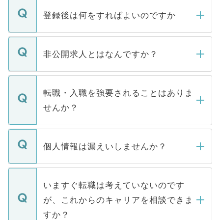
登録後は何をすればよいのですか
ご登録いただきましたら、弊社担当者がご
登録内容を確認し、その後メールもしくは
非公開求人とはなんですか？
お電話にて次のステップのご案内をいたし
ます。通常、5営業日以内にはご連絡をせて
マイナビDOCTORで取り扱っている求人の
いただきますので、しばらくお待ちくださ
うち約3割は、Webサイトからご覧いただ
転職・入職を強要されることはありま
い。
けない「非公開求人」です。非公開求人は
せんか？
下記の理由によって、一般には公開してい
ません。
転職・入職を強要することは一切ありませ
ん。また、仮に応募先から内定をいただい
個人情報は漏えいしませんか？
■応募殺到を避けるため 人気のある医療機
たとしても、ご本人が納得しない限り、内
関を公にしてしまうと、応募が殺到する場
定を承諾する必要はありません。内定先へ
個人情報が漏えいすることはありませんの
合があります。 選考を効率よく行うため
の辞退の連絡はキャリアパートナーが行い
で、ご安心ください。当サイトからの登録
いますぐ転職は考えていないのです
に、医療機関が求める条件に合った人材の
ますので、ご安心ください。
などで収集したご登録者様の個人情報は、
が、これからのキャリアを相談できま
みを人材紹介会社に依頼するケースが増え
ご本人のキャリアアップおよび転職活動の
ています。
すか？
支援を目的に使用いたします。お預かりし