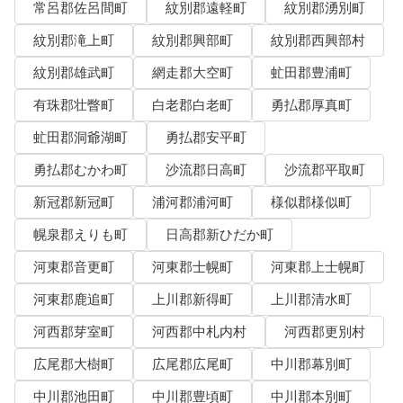
常呂郡佐呂間町
紋別郡遠軽町
紋別郡湧別町
紋別郡滝上町
紋別郡興部町
紋別郡西興部村
紋別郡雄武町
網走郡大空町
虻田郡豊浦町
有珠郡壮瞥町
白老郡白老町
勇払郡厚真町
虻田郡洞爺湖町
勇払郡安平町
勇払郡むかわ町
沙流郡日高町
沙流郡平取町
新冠郡新冠町
浦河郡浦河町
様似郡様似町
幌泉郡えりも町
日高郡新ひだか町
河東郡音更町
河東郡士幌町
河東郡上士幌町
河東郡鹿追町
上川郡新得町
上川郡清水町
河西郡芽室町
河西郡中札内村
河西郡更別村
広尾郡大樹町
広尾郡広尾町
中川郡幕別町
中川郡池田町
中川郡豊頃町
中川郡本別町