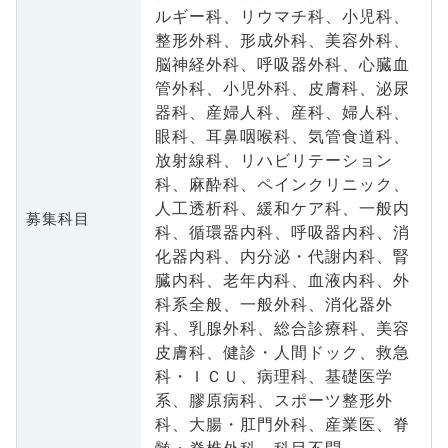
ルギー科、リウマチ科、小児科、
整形外科、形成外科、美容外科、
脳神経外科、呼吸器外科、心臓血
管外科、小児外科、皮膚科、泌尿
器科、産婦人科、産科、婦人科、
眼科、耳鼻咽喉科、気管食道科、
放射線科、リハビリテーション
科、麻酔科、ペインクリニック、
人工透析科、緩和ケア科、一般内
募集科目
科、循環器内科、呼吸器内科、消
化器内科、内分泌・代謝内科、腎
臓内科、老年内科、血液内科、外
科系全般、一般外科、消化器外
科、乳腺外科、総合診療科、美容
皮膚科、健診・人間ドック、救急
科・ＩＣＵ、病理科、基礎医学
系、膠原病科、スポーツ整形外
科、大腸・肛門外科、産業医、脊
髄・脊椎外科、科目不問