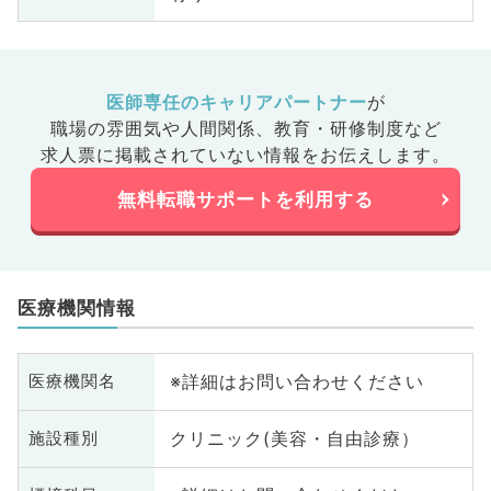
、健診・
ＣＵ、病
病科、ス
肛門外
医師専任のキャリアパートナー
が
目不問
職場の雰囲気や人間関係、
教育・研修制度など
求人票に掲載されていない情報をお伝えします。
無料転職サポートを利用する
医療機関情報
※詳細はお問い合わせください
医療機関名
クリニック(美容・自由診療）
施設種別