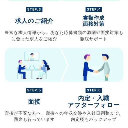
STEP.3
STEP.4
書類作成
求人のご紹介
面接対策
豊富な求人情報から、
あなた
応募書類の
添削や面接対策も
に合った求人を
ご紹介
徹底サポート
STEP.5
STEP.6
内定・入職
面接
アフターフォロー
面接が不安な方へ、
面接への
年収交渉や
入社日調整まで、
同席も
行っています
内定後もバックアップ