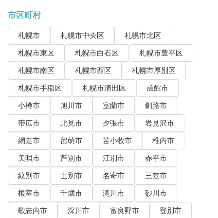
市区町村
札幌市
札幌市中央区
札幌市北区
札幌市東区
札幌市白石区
札幌市豊平区
札幌市南区
札幌市西区
札幌市厚別区
札幌市手稲区
札幌市清田区
函館市
小樽市
旭川市
室蘭市
釧路市
帯広市
北見市
夕張市
岩見沢市
網走市
留萌市
苫小牧市
稚内市
美唄市
芦別市
江別市
赤平市
紋別市
士別市
名寄市
三笠市
根室市
千歳市
滝川市
砂川市
歌志内市
深川市
富良野市
登別市