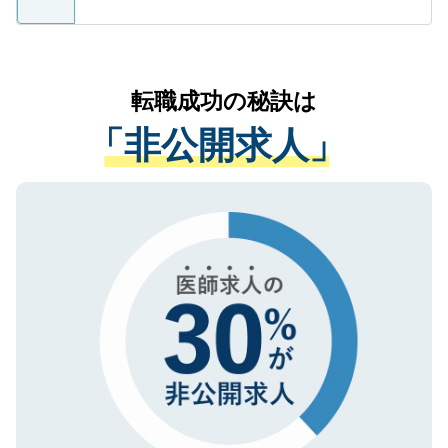
ているすべての個人データはご本人の許可
お気軽にご相談ください。先生専任のキャ
なく、医療機関側に開示したり、第三者に
リアパートナーが将来のご希望などをおう
提供することは一切ありません。また弊社
かがいして、現在の医療機関の状況や紹介
転職成功の秘訣は
は、個人情報の取り扱いについての厳密な
経験をまじえながら、適切なアドバイスを
管理基準を満たした事業者のみに付与され
「非公開求人」
させていただきます。すぐにご転職をされ
る、プライバシーマークを取得済みです。
ない方には、長期的なサポートが可能です
ご登録いただいた個人情報は、SSL（デー
ので、まずはご登録ください。
タ暗号化）によって保護されていますの
で、機密保持に関してもご安心ください。