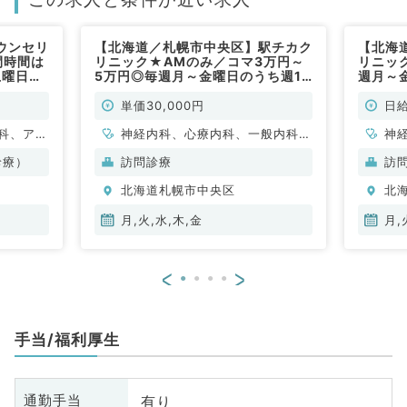
ウンセリ
【北海道／札幌市中央区】駅チカク
【北海
間時間は
リニック★AMのみ／コマ3万円～
リニッ
土曜日の
5万円◎毎週月～金曜日のうち週1
週月～
常勤）
曜日より勤務可能◆訪問診療・外
務可能
来のお仕事！～半日勤務・時短勤務
事！～
単価30,000円
日給
相談可～（内科系、総合診療科／非
（内科
科、アレ
常勤）
神経内科、心療内科、一般内科、
神
外科、形
循環器内科、呼吸器内科、消化器
循
診療）
訪問診療
訪
経外科、
内科、内分泌・代謝内科、腎臓内
内
北海道札幌市中央区
北
科、小児
科、老年内科、総合診療科、膠原
科
、産婦人
病科
病
月,火,水,木,金
月,
、耳鼻咽
線科、リ
<
>
酔科、ペ
析科、緩
環器内
手当/福利厚生
内科、内
科、老年
全般、一
有り
通勤手当
腺外科、