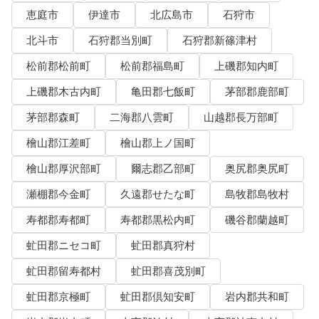
恵庭市
伊達市
北広島市
石狩市
北斗市
石狩郡当別町
石狩郡新篠津村
松前郡松前町
松前郡福島町
上磯郡知内町
上磯郡木古内町
亀田郡七飯町
茅部郡鹿部町
茅部郡森町
二海郡八雲町
山越郡長万部町
檜山郡江差町
檜山郡上ノ国町
檜山郡厚沢部町
爾志郡乙部町
奥尻郡奥尻町
瀬棚郡今金町
久遠郡せたな町
島牧郡島牧村
寿都郡寿都町
寿都郡黒松内町
磯谷郡蘭越町
虻田郡ニセコ町
虻田郡真狩村
虻田郡留寿都村
虻田郡喜茂別町
虻田郡京極町
虻田郡倶知安町
岩内郡共和町