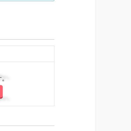
科、外科系全般、一般外
科、消化器外科、乳腺外
科、総合診療科、美容皮膚
科、健診・人間ドック、救
急科・ＩＣＵ、病理科、基
礎医学系、膠原病科、スポ
ーツ整形外科、大腸・肛門
外科、産業医、脊髄・脊椎
外科、科目不問
さい。
さい。