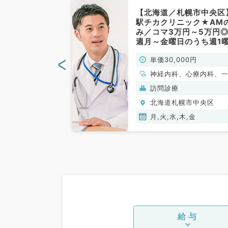
札幌市】脱毛カ
【北海道／札幌市中央区
グ求人／日給8
駅チカクリニック★AM
時間は自由に過
み／コマ3万円～5万円
毎週土曜日の募
週月～金曜日のうち週1
科目不問／非常
より勤務可能◆訪問診療
<
00円
単価30,000円
外来のお仕事！～半日勤
務・時短勤務相談可～（
、精神科、神経
神経内科、心療内科、
科系、総合診療科／非常
ルギー科、小児
内科、循環器内科、呼
ク(美容・自由診
訪問診療
勤）
外科、形成外科、
内科、消化器内科、内
幌市中央区
北海道札幌市中央区
、脳神経外科、呼
泌・代謝内科、腎臓内
、心臓血管外科、
老年内科、総合診療科
月,火,水,木,金
、皮膚科、泌尿器
原病科
人科、産科、婦人
、耳鼻咽喉科、気
、放射線科、リハ
ション科、麻酔
ンクリニック、人
、緩和ケア科、一
循環器内科、呼吸
消化器内科、内分
給与
内科、腎臓内科、
、血液内科、外科