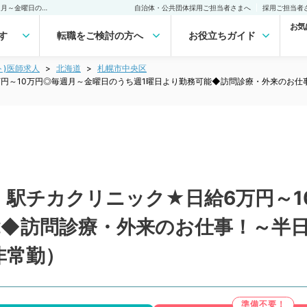
【北海道／札幌市中央区】駅チカクリニック★日給6万円～10万円◎毎週月～金曜日のうち週1曜日より勤務可能◆訪問診療・外来のお仕事！～半日勤務・時短勤務相談可～（内科系、総合診療科／非常勤）非常勤(アルバイト)の求人｜医師の求人・転職・アルバイトは【マイナビDOCTOR】
自治体・公共団体採用ご担当者さまへ
採用ご担当者
お気
す
転職をご検討の方へ
お役立ちガイド
ト)医師求人
北海道
札幌市中央区
円～10万円◎毎週月～金曜日のうち週1曜日より勤務可能◆訪問診療・外来のお仕
】駅チカクリニック★日給6万円～1
能◆訪問診療・外来のお仕事！～半
非常勤）