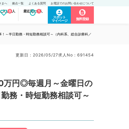
さまへ
拠点一覧
よくある質問
お電話でのお問い合わせについて
に入り求人
0
最近見た求人
1
スポット
無料登録
マイページ
事！～半日勤務・時短勤務相談可～（内科系、総合診療科／
更新日 : 2026/05/27
求人No : 691454
0万円◎毎週月～金曜日の
日勤務・時短勤務相談可～