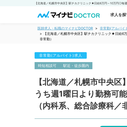
求人を探
医師求人・転職のマイナビDOCTOR
非常勤(アルバイ
【北海道／札幌市中央区】駅チカクリニック★日給6万
非常勤）
非常勤(アルバイト)求人
時短相談可
駅近・徒歩圏内
【北海道／札幌市中央区
うち週1曜日より勤務可
（内科系、総合診療科／