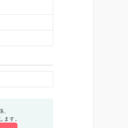
係、
します。