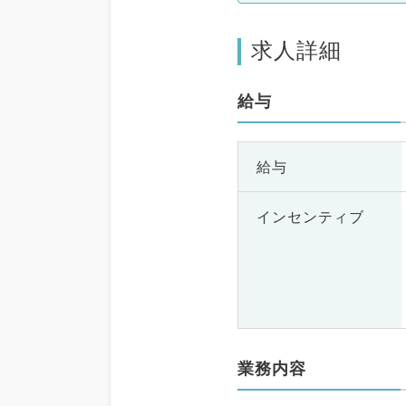
一般外科、消化器
腺外科、総合診療
求人詳細
皮膚科、健診・人
、救急科・ＩＣ
科、基礎医学系、
給与
、スポーツ整形外
・肛門外科、その
医、科目不問
給与
インセンティブ
業務内容