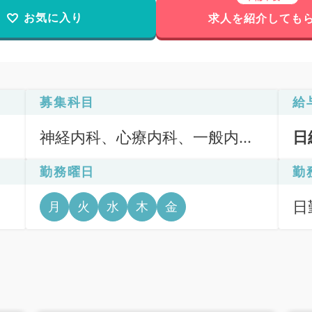
お気に入り
求人を紹介しても
募集科目
給
神経内科、心療内科、一般内
日
科、循環器内科、呼吸器内科、
勤務曜日
勤
消化器内科、内分泌・代謝内
科、腎臓内科、老年内科、総合
日
月
火
水
木
金
診療科、膠原病科
、
6