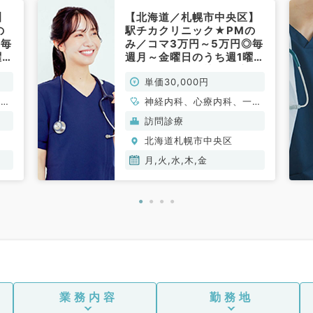
】
【北海道／札幌市中央区】
の
駅チカクリニック★PMの
◎毎
み／コマ3万円～5万円◎毎
曜日
週月～金曜日のうち週1曜日
・
より勤務可能◆訪問診療・
単価30,000円
外来のお仕事！～半日勤
内
務・時短勤務相談可～（内
一般
神経内科、心療内科、一般
科系、総合診療科／非常
吸器
内科、循環器内科、呼吸器
訪問診療
勤）
分
内科、消化器内科、内分
北海道札幌市中央区
科、
泌・代謝内科、腎臓内科、
、膠
老年内科、総合診療科、膠
月,火,水,木,金
原病科
業務内容
勤務地