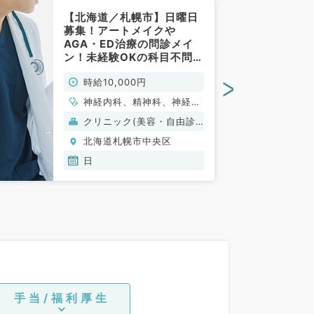
【北海道／札幌市】日曜日
募集！アートメイクや
AGA・ED治療の問診メイ
ン！未経験OKの科目不問募
集◎（科目不問／非常勤）
>
時給10,000円
神経内科、精神科、神経
科、アレルギー科、リウマ
クリニック(美容・自由診
チ科、小児科、整形外科、
療）
北海道札幌市中央区
形成外科、美容外科、脳神
経外科、呼吸器外科、心臓
日
血管外科、小児外科、皮膚
科、泌尿器科、産婦人科、
産科、婦人科、眼科、耳鼻
咽喉科、気管食道科、放射
線科、リハビリテーション
科、麻酔科、ペインクリニ
ック、人工透析科、緩和ケ
ア科、一般内科、循環器内
科、呼吸器内科、消化器内
手当/福利厚生
科、内分泌・代謝内科、腎
臓内科、老年内科、血液内