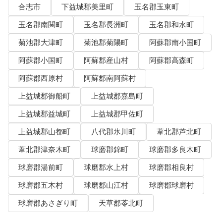
合志市
下益城郡美里町
玉名郡玉東町
玉名郡南関町
玉名郡長洲町
玉名郡和水町
菊池郡大津町
菊池郡菊陽町
阿蘇郡南小国町
阿蘇郡小国町
阿蘇郡産山村
阿蘇郡高森町
阿蘇郡西原村
阿蘇郡南阿蘇村
上益城郡御船町
上益城郡嘉島町
上益城郡益城町
上益城郡甲佐町
上益城郡山都町
八代郡氷川町
葦北郡芦北町
葦北郡津奈木町
球磨郡錦町
球磨郡多良木町
球磨郡湯前町
球磨郡水上村
球磨郡相良村
球磨郡五木村
球磨郡山江村
球磨郡球磨村
球磨郡あさぎり町
天草郡苓北町