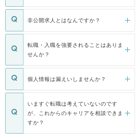
ご登録いただきましたら、弊社担当者がご
登録内容を確認し、その後メールもしくは
非公開求人とはなんですか？
お電話にて次のステップのご案内をいたし
ます。通常、5営業日以内にはご連絡をせて
マイナビDOCTORで取り扱っている求人の
いただきますので、しばらくお待ちくださ
うち約3割は、Webサイトからご覧いただ
転職・入職を強要されることはありま
い。
けない「非公開求人」です。非公開求人は
せんか？
下記の理由によって、一般には公開してい
ません。
転職・入職を強要することは一切ありませ
ん。また、仮に応募先から内定をいただい
個人情報は漏えいしませんか？
■応募殺到を避けるため 人気のある医療機
たとしても、ご本人が納得しない限り、内
関を公にしてしまうと、応募が殺到する場
定を承諾する必要はありません。内定先へ
個人情報が漏えいすることはありませんの
合があります。 選考を効率よく行うため
の辞退の連絡はキャリアパートナーが行い
で、ご安心ください。当サイトからの登録
いますぐ転職は考えていないのです
に、医療機関が求める条件に合った人材の
ますので、ご安心ください。
などで収集したご登録者様の個人情報は、
が、これからのキャリアを相談できま
みを人材紹介会社に依頼するケースが増え
ご本人のキャリアアップおよび転職活動の
ています。
すか？
支援を目的に使用いたします。お預かりし
ているすべての個人データはご本人の許可
お気軽にご相談ください。先生専任のキャ