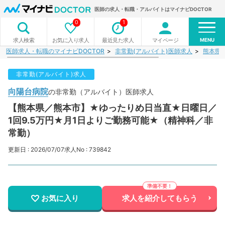
医師の求人・転職・アルバイトはマイナビDOCTOR
0
1
MENU
お気に入り求人
最近見た求人
マイページ
求人検索
医師求人・転職のマイナビDOCTOR
非常勤(アルバイト)医師求人
熊本県
非常勤(アルバイト)求人
向陽台病院
の非常勤（アルバイト）医師求人
【熊本県／熊本市】★ゆったりめ日当直★日曜日／
1回9.5万円★月1日よりご勤務可能★（精神科／非
常勤）
更新日 : 2026/07/07
求人No : 739842
お気に入り
求人を紹介してもらう