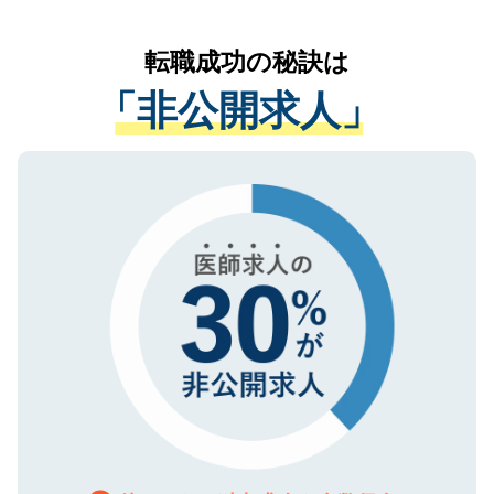
なく、医療機関側に開示したり、第三者に
リアパートナーが将来のご希望などをおう
提供することは一切ありません。また弊社
かがいして、現在の医療機関の状況や紹介
転職成功の秘訣は
は、個人情報の取り扱いについての厳密な
経験をまじえながら、適切なアドバイスを
管理基準を満たした事業者のみに付与され
「非公開求人」
させていただきます。すぐにご転職をされ
る、プライバシーマークを取得済みです。
ない方には、長期的なサポートが可能です
ご登録いただいた個人情報は、SSL（デー
ので、まずはご登録ください。
タ暗号化）によって保護されていますの
で、機密保持に関してもご安心ください。