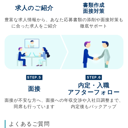
書類作成
求人のご紹介
面接対策
豊富な求人情報から、
あなた
応募書類の
添削や面接対策も
に合った求人を
ご紹介
徹底サポート
STEP.5
STEP.6
内定・入職
面接
アフターフォロー
面接が不安な方へ、
面接への
年収交渉や
入社日調整まで、
同席も
行っています
内定後もバックアップ
よくあるご質問