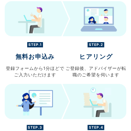
STEP.1
STEP.2
無料お申込み
ヒアリング
登録フォームから
1分ほどで
ご登録後、
アドバイザーが転
ご入力
いただけます
職の
ご希望を伺います
STEP.3
STEP.4