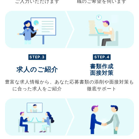
ご入力
いただけます
職の
ご希望を伺います
STEP.3
STEP.4
書類作成
求人のご紹介
面接対策
豊富な求人情報から、
あなた
応募書類の
添削や面接対策も
に合った求人を
ご紹介
徹底サポート