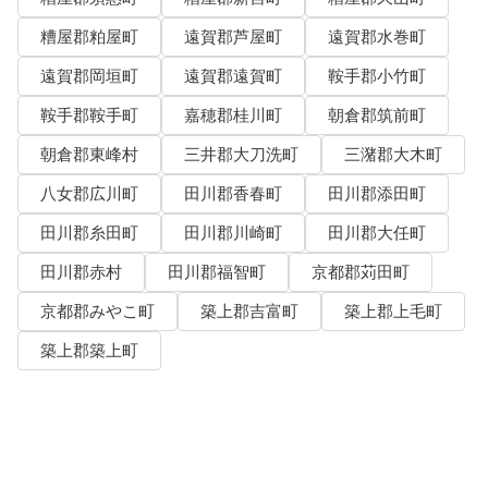
糟屋郡粕屋町
遠賀郡芦屋町
遠賀郡水巻町
遠賀郡岡垣町
遠賀郡遠賀町
鞍手郡小竹町
鞍手郡鞍手町
嘉穂郡桂川町
朝倉郡筑前町
朝倉郡東峰村
三井郡大刀洗町
三潴郡大木町
八女郡広川町
田川郡香春町
田川郡添田町
田川郡糸田町
田川郡川崎町
田川郡大任町
田川郡赤村
田川郡福智町
京都郡苅田町
京都郡みやこ町
築上郡吉富町
築上郡上毛町
築上郡築上町