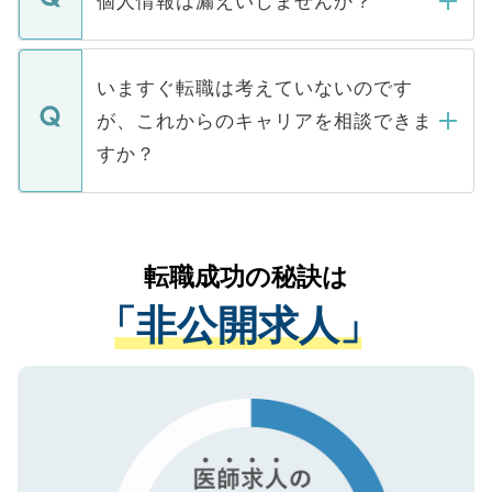
個人情報は漏えいしませんか？
■応募殺到を避けるため 人気のある医療機
たとしても、ご本人が納得しない限り、内
関を公にしてしまうと、応募が殺到する場
定を承諾する必要はありません。内定先へ
個人情報が漏えいすることはありませんの
合があります。 選考を効率よく行うため
の辞退の連絡はキャリアパートナーが行い
で、ご安心ください。当サイトからの登録
いますぐ転職は考えていないのです
に、医療機関が求める条件に合った人材の
ますので、ご安心ください。
などで収集したご登録者様の個人情報は、
が、これからのキャリアを相談できま
みを人材紹介会社に依頼するケースが増え
ご本人のキャリアアップおよび転職活動の
ています。
すか？
支援を目的に使用いたします。お預かりし
ているすべての個人データはご本人の許可
お気軽にご相談ください。先生専任のキャ
なく、医療機関側に開示したり、第三者に
リアパートナーが将来のご希望などをおう
提供することは一切ありません。また弊社
かがいして、現在の医療機関の状況や紹介
転職成功の秘訣は
は、個人情報の取り扱いについての厳密な
経験をまじえながら、適切なアドバイスを
管理基準を満たした事業者のみに付与され
「非公開求人」
させていただきます。すぐにご転職をされ
る、プライバシーマークを取得済みです。
ない方には、長期的なサポートが可能です
ご登録いただいた個人情報は、SSL（デー
ので、まずはご登録ください。
タ暗号化）によって保護されていますの
で、機密保持に関してもご安心ください。