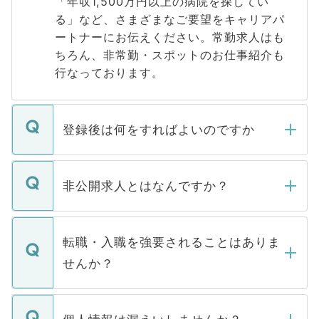
「年収1,500万円以上の病院を探してい
る」など、さまざまなご要望をキャリアパ
ートナーにお伝えください。常勤求人はも
ちろん、非常勤・スポットのお仕事紹介も
行なっております。
登録後は何をすればよいのですか
ご登録いただきましたら、弊社担当者がご
登録内容を確認し、その後メールもしくは
非公開求人とはなんですか？
お電話にて次のステップのご案内をいたし
ます。通常、5営業日以内にはご連絡をせて
マイナビDOCTORで取り扱っている求人の
いただきますので、しばらくお待ちくださ
うち約3割は、Webサイトからご覧いただ
転職・入職を強要されることはありま
い。
けない「非公開求人」です。非公開求人は
せんか？
下記の理由によって、一般には公開してい
ません。
転職・入職を強要することは一切ありませ
ん。また、仮に応募先から内定をいただい