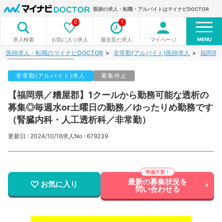
医師の求人・転職・アルバイトはマイナビDOCTOR
0
1
MENU
お気に入り求人
最近見た求人
マイページ
求人検索
医師求人・転職のマイナビDOCTOR
非常勤(アルバイト)医師求人
福岡県
非常勤(アルバイト)求人
募集停止
【福岡県／糟屋郡】1クールから勤務可能な透析の
募集◎毎週水or土曜日の勤務／ゆったりめ勤務です
（腎臓内科・人工透析科／非常勤）
更新日 : 2024/10/16
求人No : 679239
最新の募集状況を
お気に入り
問い合わせる