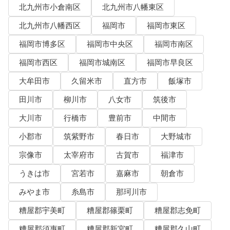
北九州市小倉南区
北九州市八幡東区
北九州市八幡西区
福岡市
福岡市東区
福岡市博多区
福岡市中央区
福岡市南区
福岡市西区
福岡市城南区
福岡市早良区
大牟田市
久留米市
直方市
飯塚市
田川市
柳川市
八女市
筑後市
大川市
行橋市
豊前市
中間市
小郡市
筑紫野市
春日市
大野城市
宗像市
太宰府市
古賀市
福津市
うきは市
宮若市
嘉麻市
朝倉市
みやま市
糸島市
那珂川市
糟屋郡宇美町
糟屋郡篠栗町
糟屋郡志免町
糟屋郡須惠町
糟屋郡新宮町
糟屋郡久山町