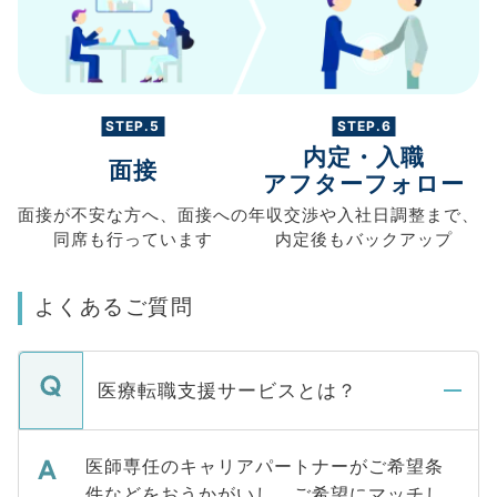
STEP.5
STEP.6
内定・入職
面接
アフターフォロー
面接が不安な方へ、
面接への
年収交渉や
入社日調整まで、
同席も
行っています
内定後もバックアップ
よくあるご質問
医療転職支援サービスとは？
医師専任のキャリアパートナーがご希望条
件などをおうかがいし、ご希望にマッチし