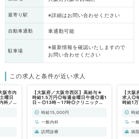
※詳細はお問い合わせください
最寄り駅
車通勤可能
自動車通勤
※最新情報を確認いたしますので
駐車場
お問い合わせください
この求人と条件が近い求人
大阪市内
【大阪府／大阪市西区】高給与★
【大阪
5土曜日
時給1.5万円◎毎週金曜日午後◎週1
求人◎
内科／
日～◎13時～17時◎クリニックで
時給1
の訪問診療のお仕事！（一般内科／
す（一
非常勤）
時給15,000円
時給
一般内科
一
訪問診療
病