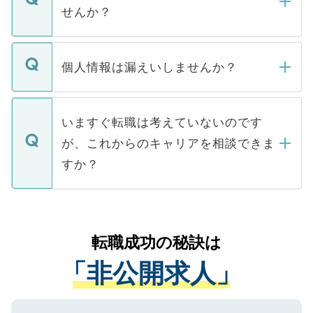
い。
けない「非公開求人」です。非公開求人は
せんか？
下記の理由によって、一般には公開してい
ません。
転職・入職を強要することは一切ありませ
ん。また、仮に応募先から内定をいただい
個人情報は漏えいしませんか？
■応募殺到を避けるため 人気のある医療機
たとしても、ご本人が納得しない限り、内
関を公にしてしまうと、応募が殺到する場
定を承諾する必要はありません。内定先へ
個人情報が漏えいすることはありませんの
合があります。 選考を効率よく行うため
の辞退の連絡はキャリアパートナーが行い
で、ご安心ください。当サイトからの登録
いますぐ転職は考えていないのです
に、医療機関が求める条件に合った人材の
ますので、ご安心ください。
などで収集したご登録者様の個人情報は、
が、これからのキャリアを相談できま
みを人材紹介会社に依頼するケースが増え
ご本人のキャリアアップおよび転職活動の
ています。
すか？
支援を目的に使用いたします。お預かりし
ているすべての個人データはご本人の許可
お気軽にご相談ください。先生専任のキャ
なく、医療機関側に開示したり、第三者に
リアパートナーが将来のご希望などをおう
提供することは一切ありません。また弊社
かがいして、現在の医療機関の状況や紹介
転職成功の秘訣は
は、個人情報の取り扱いについての厳密な
経験をまじえながら、適切なアドバイスを
管理基準を満たした事業者のみに付与され
「非公開求人」
させていただきます。すぐにご転職をされ
る、プライバシーマークを取得済みです。
ない方には、長期的なサポートが可能です
ご登録いただいた個人情報は、SSL（デー
ので、まずはご登録ください。
タ暗号化）によって保護されていますの