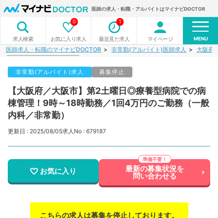
医師の求人・転職・アルバイトはマイナビDOCTOR
0
1
MENU
お気に入り求人
最近見た求人
マイページ
求人検索
医師求人・転職のマイナビDOCTOR
非常勤(アルバイト)医師求人
大阪府
非常勤(アルバイト)求人
募集停止
【大阪府／大阪市】第2土曜日◎療養型病院での病
棟管理！9時～18時勤務／1回4万円のご勤務（一般
内科／非常勤）
更新日 : 2025/08/05
求人No : 679187
最新の募集状況を
お気に入り
問い合わせる
こちらの求人は募集を停止しております。