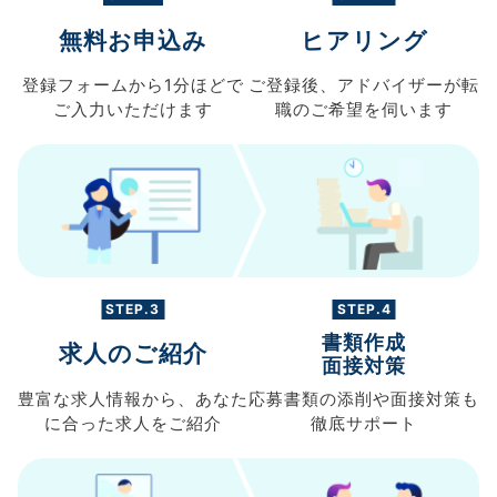
無料お申込み
ヒアリング
登録フォームから
1分ほどで
ご登録後、
アドバイザーが転
ご入力
いただけます
職の
ご希望を伺います
STEP.3
STEP.4
書類作成
求人のご紹介
面接対策
豊富な求人情報から、
あなた
応募書類の
添削や面接対策も
に合った求人を
ご紹介
徹底サポート