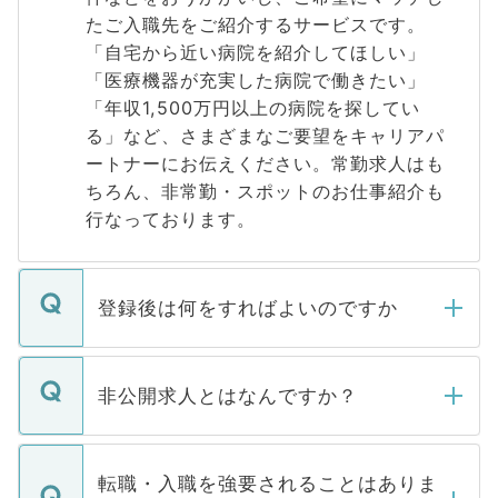
たご入職先をご紹介するサービスです。
「自宅から近い病院を紹介してほしい」
「医療機器が充実した病院で働きたい」
「年収1,500万円以上の病院を探してい
る」など、さまざまなご要望をキャリアパ
ートナーにお伝えください。常勤求人はも
ちろん、非常勤・スポットのお仕事紹介も
行なっております。
登録後は何をすればよいのですか
ご登録いただきましたら、弊社担当者がご
登録内容を確認し、その後メールもしくは
非公開求人とはなんですか？
お電話にて次のステップのご案内をいたし
ます。通常、5営業日以内にはご連絡をせて
マイナビDOCTORで取り扱っている求人の
いただきますので、しばらくお待ちくださ
うち約3割は、Webサイトからご覧いただ
転職・入職を強要されることはありま