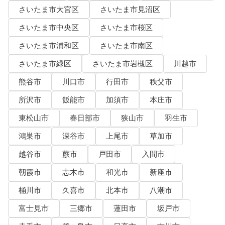
さいたま市大宮区
さいたま市見沼区
さいたま市中央区
さいたま市桜区
さいたま市浦和区
さいたま市南区
さいたま市緑区
さいたま市岩槻区
川越市
熊谷市
川口市
行田市
秩父市
所沢市
飯能市
加須市
本庄市
東松山市
春日部市
狭山市
羽生市
鴻巣市
深谷市
上尾市
草加市
越谷市
蕨市
戸田市
入間市
朝霞市
志木市
和光市
新座市
桶川市
久喜市
北本市
八潮市
富士見市
三郷市
蓮田市
坂戸市