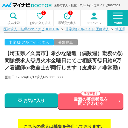
医師の求人・転職・アルバイトはマイナビDOCTOR
0
1
MENU
お気に入り求人
最近見た求人
マイページ
求人検索
医師求人・転職のマイナビDOCTOR
非常勤(アルバイト)医師求人
埼玉県
非常勤(アルバイト)求人
募集停止
【埼玉県／久喜市】希少な隔週（偶数週）勤務の訪
問診療求人◎月火木金曜日にてご相談可◎日給9万
／看護師or救命士が同行します（皮膚科／非常勤）
更新日 : 2024/07/17
求人No : 663883
最新の募集状況を
お気に入り
問い合わせる
こちらの求人は募集を停止しております。