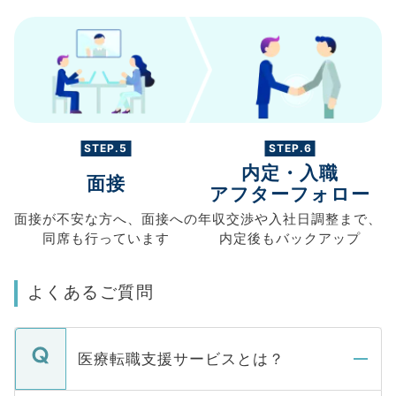
STEP.5
STEP.6
内定・入職
面接
アフターフォロー
面接が不安な方へ、
面接への
年収交渉や
入社日調整まで、
同席も
行っています
内定後もバックアップ
よくあるご質問
医療転職支援サービスとは？