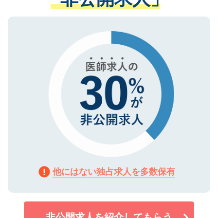
る、プライバシーマークを取得済みです。
ない方には、長期的なサポートが可能です
ご登録いただいた個人情報は、SSL（デー
ので、まずはご登録ください。
タ暗号化）によって保護されていますの
で、機密保持に関してもご安心ください。
他にはない独占求人を多数保有
非公開求人を紹介してもらう