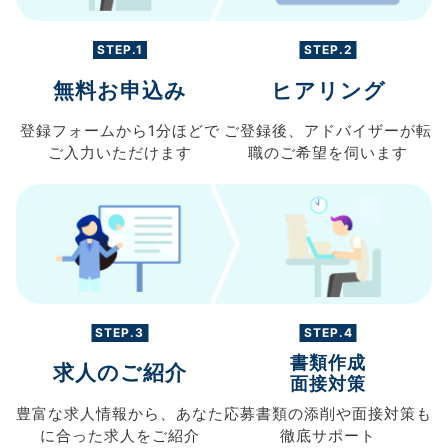
STEP.1
STEP.2
無料お申込み
ヒアリング
登録フォームから
1分ほどで
ご登録後、
アドバイザーが転
ご入力
いただけます
職の
ご希望を伺います
STEP.3
STEP.4
書類作成
求人のご紹介
面接対策
豊富な求人情報から、
あなた
応募書類の
添削や面接対策も
に合った求人を
ご紹介
徹底サポート