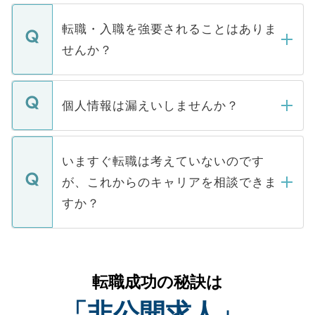
ます。通常、5営業日以内にはご連絡をせて
マイナビDOCTORで取り扱っている求人の
いただきますので、しばらくお待ちくださ
うち約3割は、Webサイトからご覧いただ
転職・入職を強要されることはありま
い。
けない「非公開求人」です。非公開求人は
せんか？
下記の理由によって、一般には公開してい
ません。
転職・入職を強要することは一切ありませ
ん。また、仮に応募先から内定をいただい
個人情報は漏えいしませんか？
■応募殺到を避けるため 人気のある医療機
たとしても、ご本人が納得しない限り、内
関を公にしてしまうと、応募が殺到する場
定を承諾する必要はありません。内定先へ
個人情報が漏えいすることはありませんの
合があります。 選考を効率よく行うため
の辞退の連絡はキャリアパートナーが行い
で、ご安心ください。当サイトからの登録
いますぐ転職は考えていないのです
に、医療機関が求める条件に合った人材の
ますので、ご安心ください。
などで収集したご登録者様の個人情報は、
が、これからのキャリアを相談できま
みを人材紹介会社に依頼するケースが増え
ご本人のキャリアアップおよび転職活動の
ています。
すか？
支援を目的に使用いたします。お預かりし
ているすべての個人データはご本人の許可
お気軽にご相談ください。先生専任のキャ
なく、医療機関側に開示したり、第三者に
リアパートナーが将来のご希望などをおう
提供することは一切ありません。また弊社
かがいして、現在の医療機関の状況や紹介
転職成功の秘訣は
は、個人情報の取り扱いについての厳密な
経験をまじえながら、適切なアドバイスを
管理基準を満たした事業者のみに付与され
「非公開求人」
させていただきます。すぐにご転職をされ