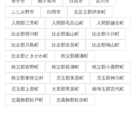
幸手市
鶴ヶ島市
日高市
吉川市
ふじみ野市
白岡市
北足立郡伊奈町
入間郡三芳町
入間郡毛呂山町
入間郡越生町
比企郡滑川町
比企郡嵐山町
比企郡小川町
比企郡川島町
比企郡吉見町
比企郡鳩山町
比企郡ときがわ町
秩父郡横瀬町
秩父郡皆野町
秩父郡長瀞町
秩父郡小鹿野町
秩父郡東秩父村
児玉郡美里町
児玉郡神川町
児玉郡上里町
大里郡寄居町
南埼玉郡宮代町
北葛飾郡杉戸町
北葛飾郡松伏町