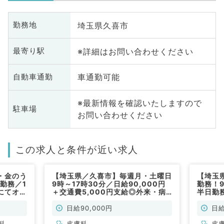
埼玉県久喜市
勤務地
※詳細はお問い合わせください
最寄り駅
車通勤可能
自動車通勤
※最新情報を確認いたしますので
駐車場
お問い合わせください
この求人と条件が近い求人
・金のう
【埼玉県／久喜市】毎週月・土曜日
【埼玉
勤務／1
9時～17時30分／日給90,000円
勤務！9
クにてオン
＋交通費5,000円支給◎外来・病
半日勤
一般内
棟管理のお仕事です（皮膚科／非常
専門医
勤)
勤）
せ！（
日給90,000円
日給
科
皮膚科
皮