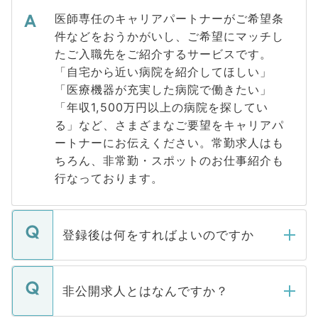
医師専任のキャリアパートナーがご希望条
件などをおうかがいし、ご希望にマッチし
たご入職先をご紹介するサービスです。
「自宅から近い病院を紹介してほしい」
「医療機器が充実した病院で働きたい」
「年収1,500万円以上の病院を探してい
る」など、さまざまなご要望をキャリアパ
ートナーにお伝えください。常勤求人はも
ちろん、非常勤・スポットのお仕事紹介も
行なっております。
登録後は何をすればよいのですか
ご登録いただきましたら、弊社担当者がご
登録内容を確認し、その後メールもしくは
非公開求人とはなんですか？
お電話にて次のステップのご案内をいたし