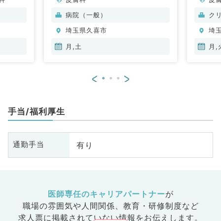
病院（一般）
ク
埼玉県久喜市
埼
月,土
月,
<
>
手当/福利厚生
有り
通勤手当
医師専任のキャリアパートナー
が
職場の雰囲気や人間関係、
教育・研修制度など
求人票に掲載されていない情報をお伝えします。