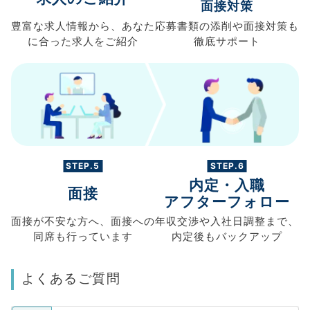
面接対策
豊富な求人情報から、
あなた
応募書類の
添削や面接対策も
に合った求人を
ご紹介
徹底サポート
STEP.5
STEP.6
内定・入職
面接
アフターフォロー
面接が不安な方へ、
面接への
年収交渉や
入社日調整まで、
同席も
行っています
内定後もバックアップ
よくあるご質問