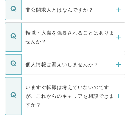
ご登録いただきましたら、弊社担当者がご
登録内容を確認し、その後メールもしくは
非公開求人とはなんですか？
お電話にて次のステップのご案内をいたし
ます。通常、5営業日以内にはご連絡をせて
マイナビDOCTORで取り扱っている求人の
いただきますので、しばらくお待ちくださ
うち約3割は、Webサイトからご覧いただ
転職・入職を強要されることはありま
い。
けない「非公開求人」です。非公開求人は
せんか？
下記の理由によって、一般には公開してい
ません。
転職・入職を強要することは一切ありませ
ん。また、仮に応募先から内定をいただい
個人情報は漏えいしませんか？
■応募殺到を避けるため 人気のある医療機
たとしても、ご本人が納得しない限り、内
関を公にしてしまうと、応募が殺到する場
定を承諾する必要はありません。内定先へ
個人情報が漏えいすることはありませんの
合があります。 選考を効率よく行うため
の辞退の連絡はキャリアパートナーが行い
で、ご安心ください。当サイトからの登録
いますぐ転職は考えていないのです
に、医療機関が求める条件に合った人材の
ますので、ご安心ください。
などで収集したご登録者様の個人情報は、
が、これからのキャリアを相談できま
みを人材紹介会社に依頼するケースが増え
ご本人のキャリアアップおよび転職活動の
ています。
すか？
支援を目的に使用いたします。お預かりし
ているすべての個人データはご本人の許可
お気軽にご相談ください。先生専任のキャ
なく、医療機関側に開示したり、第三者に
リアパートナーが将来のご希望などをおう
提供することは一切ありません。また弊社