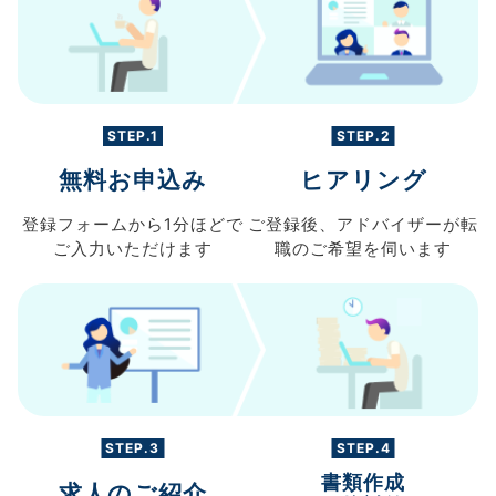
STEP.1
STEP.2
無料お申込み
ヒアリング
登録フォームから
1分ほどで
ご登録後、
アドバイザーが転
ご入力
いただけます
職の
ご希望を伺います
STEP.3
STEP.4
書類作成
求人のご紹介