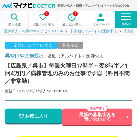
医師の求人・転職・アルバイトはマイナビDOCTOR
0
1
MENU
お気に入り求人
最近見た求人
マイページ
求人検索
医師求人・転職のマイナビDOCTOR
非常勤(アルバイト)医師求人
広島県
非常勤(アルバイト)求人
募集停止
呉やけやま病院
の非常勤（アルバイト）医師求人
【広島県／呉市】毎週火曜日17時半～翌8時半／1
回4万円／病棟管理のみのお仕事です◎（科目不問
／非常勤）
更新日 : 2025/02/07
求人No : 661840
最新の募集状況を
お気に入り
問い合わせる