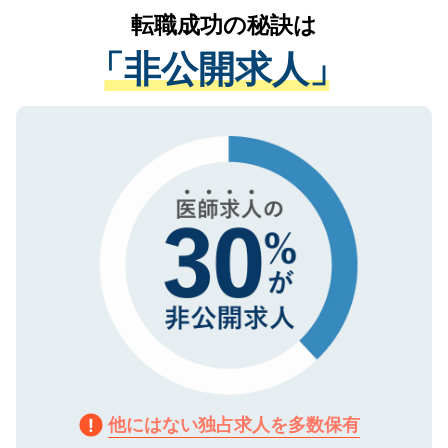
かがいして、現在の医療機関の状況や紹介
転職成功の秘訣は
は、個人情報の取り扱いについての厳密な
経験をまじえながら、適切なアドバイスを
管理基準を満たした事業者のみに付与され
「非公開求人」
させていただきます。すぐにご転職をされ
る、プライバシーマークを取得済みです。
ない方には、長期的なサポートが可能です
ご登録いただいた個人情報は、SSL（デー
ので、まずはご登録ください。
タ暗号化）によって保護されていますの
で、機密保持に関してもご安心ください。
他にはない独占求人を多数保有