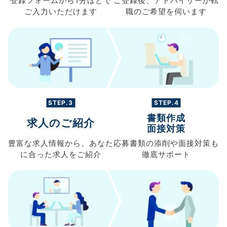
登録フォームから
1分ほどで
ご登録後、
アドバイザーが転
ご入力
いただけます
職の
ご希望を伺います
STEP.3
STEP.4
書類作成
求人のご紹介
面接対策
豊富な求人情報から、
あなた
応募書類の
添削や面接対策も
に合った求人を
ご紹介
徹底サポート