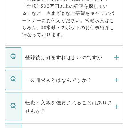
「年収1,500万円以上の病院を探してい
る」など、さまざまなご要望をキャリアパ
ートナーにお伝えください。常勤求人はも
ちろん、非常勤・スポットのお仕事紹介も
行なっております。
登録後は何をすればよいのですか
ご登録いただきましたら、弊社担当者がご
登録内容を確認し、その後メールもしくは
非公開求人とはなんですか？
お電話にて次のステップのご案内をいたし
ます。通常、5営業日以内にはご連絡をせて
マイナビDOCTORで取り扱っている求人の
いただきますので、しばらくお待ちくださ
うち約3割は、Webサイトからご覧いただ
転職・入職を強要されることはありま
い。
けない「非公開求人」です。非公開求人は
せんか？
下記の理由によって、一般には公開してい
ません。
転職・入職を強要することは一切ありませ