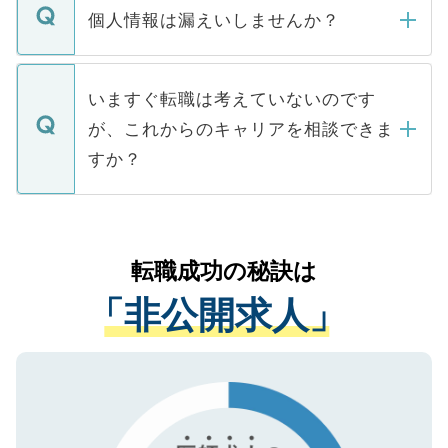
ん。また、仮に応募先から内定をいただい
個人情報は漏えいしませんか？
■応募殺到を避けるため 人気のある医療機
たとしても、ご本人が納得しない限り、内
関を公にしてしまうと、応募が殺到する場
定を承諾する必要はありません。内定先へ
個人情報が漏えいすることはありませんの
合があります。 選考を効率よく行うため
の辞退の連絡はキャリアパートナーが行い
で、ご安心ください。当サイトからの登録
いますぐ転職は考えていないのです
に、医療機関が求める条件に合った人材の
ますので、ご安心ください。
などで収集したご登録者様の個人情報は、
が、これからのキャリアを相談できま
みを人材紹介会社に依頼するケースが増え
ご本人のキャリアアップおよび転職活動の
ています。
すか？
支援を目的に使用いたします。お預かりし
ているすべての個人データはご本人の許可
お気軽にご相談ください。先生専任のキャ
なく、医療機関側に開示したり、第三者に
リアパートナーが将来のご希望などをおう
提供することは一切ありません。また弊社
かがいして、現在の医療機関の状況や紹介
転職成功の秘訣は
は、個人情報の取り扱いについての厳密な
経験をまじえながら、適切なアドバイスを
管理基準を満たした事業者のみに付与され
「非公開求人」
させていただきます。すぐにご転職をされ
る、プライバシーマークを取得済みです。
ない方には、長期的なサポートが可能です
ご登録いただいた個人情報は、SSL（デー
ので、まずはご登録ください。
タ暗号化）によって保護されていますの
で、機密保持に関してもご安心ください。