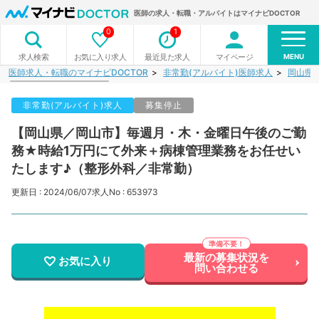
医師の求人・転職・アルバイトはマイナビDOCTOR
0
1
MENU
お気に入り求人
最近見た求人
マイページ
求人検索
医師求人・転職のマイナビDOCTOR
非常勤(アルバイト)医師求人
岡山県
非常勤(アルバイト)求人
募集停止
【岡山県／岡山市】毎週月・木・金曜日午後のご勤
務★時給1万円にて外来＋病棟管理業務をお任せい
たします♪（整形外科／非常勤）
更新日 : 2024/06/07
求人No : 653973
最新の募集状況を
お気に入り
問い合わせる