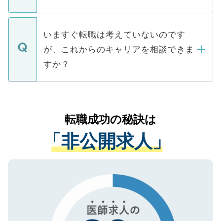
■応募殺到を避けるため 人気のある医療機
たとしても、ご本人が納得しない限り、内
関を公にしてしまうと、応募が殺到する場
定を承諾する必要はありません。内定先へ
個人情報が漏えいすることはありませんの
合があります。 選考を効率よく行うため
の辞退の連絡はキャリアパートナーが行い
で、ご安心ください。当サイトからの登録
いますぐ転職は考えていないのです
に、医療機関が求める条件に合った人材の
ますので、ご安心ください。
などで収集したご登録者様の個人情報は、
が、これからのキャリアを相談できま
みを人材紹介会社に依頼するケースが増え
ご本人のキャリアアップおよび転職活動の
ています。
すか？
支援を目的に使用いたします。お預かりし
ているすべての個人データはご本人の許可
お気軽にご相談ください。先生専任のキャ
なく、医療機関側に開示したり、第三者に
リアパートナーが将来のご希望などをおう
提供することは一切ありません。また弊社
かがいして、現在の医療機関の状況や紹介
転職成功の秘訣は
は、個人情報の取り扱いについての厳密な
経験をまじえながら、適切なアドバイスを
管理基準を満たした事業者のみに付与され
「非公開求人」
させていただきます。すぐにご転職をされ
る、プライバシーマークを取得済みです。
ない方には、長期的なサポートが可能です
ご登録いただいた個人情報は、SSL（デー
ので、まずはご登録ください。
タ暗号化）によって保護されていますの
で、機密保持に関してもご安心ください。