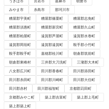
うきは市
宮若市
嘉麻市
朝倉市
みやま市
糸島市
那珂川市
糟屋郡宇美町
糟屋郡篠栗町
糟屋郡志免町
糟屋郡須惠町
糟屋郡新宮町
糟屋郡久山町
糟屋郡粕屋町
遠賀郡芦屋町
遠賀郡水巻町
遠賀郡岡垣町
遠賀郡遠賀町
鞍手郡小竹町
鞍手郡鞍手町
嘉穂郡桂川町
朝倉郡筑前町
朝倉郡東峰村
三井郡大刀洗町
三潴郡大木町
八女郡広川町
田川郡香春町
田川郡添田町
田川郡糸田町
田川郡川崎町
田川郡大任町
田川郡赤村
田川郡福智町
京都郡苅田町
京都郡みやこ町
築上郡吉富町
築上郡上毛町
築上郡築上町