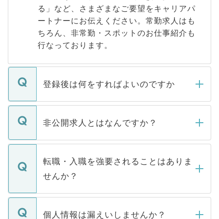
る」など、さまざまなご要望をキャリアパ
ートナーにお伝えください。常勤求人はも
ちろん、非常勤・スポットのお仕事紹介も
行なっております。
登録後は何をすればよいのですか
ご登録いただきましたら、弊社担当者がご
登録内容を確認し、その後メールもしくは
非公開求人とはなんですか？
お電話にて次のステップのご案内をいたし
ます。通常、5営業日以内にはご連絡をせて
マイナビDOCTORで取り扱っている求人の
いただきますので、しばらくお待ちくださ
うち約3割は、Webサイトからご覧いただ
転職・入職を強要されることはありま
い。
けない「非公開求人」です。非公開求人は
せんか？
下記の理由によって、一般には公開してい
ません。
転職・入職を強要することは一切ありませ
ん。また、仮に応募先から内定をいただい
個人情報は漏えいしませんか？