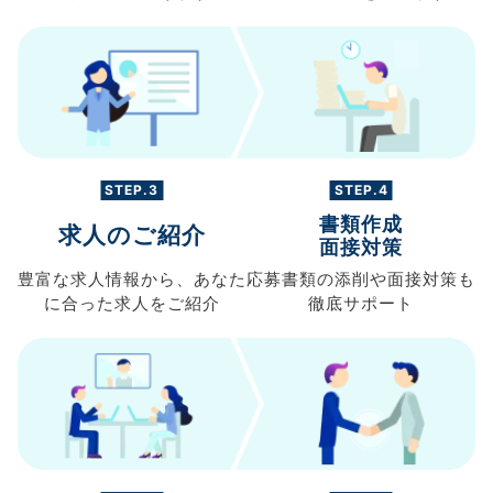
STEP.3
STEP.4
書類作成
求人のご紹介
面接対策
豊富な求人情報から、
あなた
応募書類の
添削や面接対策も
に合った求人を
ご紹介
徹底サポート