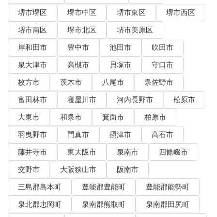
堺市堺区
堺市中区
堺市東区
堺市西区
堺市南区
堺市北区
堺市美原区
岸和田市
豊中市
池田市
吹田市
泉大津市
高槻市
貝塚市
守口市
枚方市
茨木市
八尾市
泉佐野市
富田林市
寝屋川市
河内長野市
松原市
大東市
和泉市
箕面市
柏原市
羽曳野市
門真市
摂津市
高石市
藤井寺市
東大阪市
泉南市
四條畷市
交野市
大阪狭山市
阪南市
三島郡島本町
豊能郡豊能町
豊能郡能勢町
泉北郡忠岡町
泉南郡熊取町
泉南郡田尻町