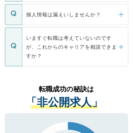
ません。
転職・入職を強要することは一切ありませ
ん。また、仮に応募先から内定をいただい
個人情報は漏えいしませんか？
■応募殺到を避けるため 人気のある医療機
たとしても、ご本人が納得しない限り、内
関を公にしてしまうと、応募が殺到する場
定を承諾する必要はありません。内定先へ
個人情報が漏えいすることはありませんの
合があります。 選考を効率よく行うため
の辞退の連絡はキャリアパートナーが行い
で、ご安心ください。当サイトからの登録
いますぐ転職は考えていないのです
に、医療機関が求める条件に合った人材の
ますので、ご安心ください。
などで収集したご登録者様の個人情報は、
が、これからのキャリアを相談できま
みを人材紹介会社に依頼するケースが増え
ご本人のキャリアアップおよび転職活動の
ています。
すか？
支援を目的に使用いたします。お預かりし
ているすべての個人データはご本人の許可
お気軽にご相談ください。先生専任のキャ
なく、医療機関側に開示したり、第三者に
リアパートナーが将来のご希望などをおう
提供することは一切ありません。また弊社
かがいして、現在の医療機関の状況や紹介
転職成功の秘訣は
は、個人情報の取り扱いについての厳密な
経験をまじえながら、適切なアドバイスを
管理基準を満たした事業者のみに付与され
「非公開求人」
させていただきます。すぐにご転職をされ
る、プライバシーマークを取得済みです。
ない方には、長期的なサポートが可能です
ご登録いただいた個人情報は、SSL（デー
ので、まずはご登録ください。
タ暗号化）によって保護されていますの
で、機密保持に関してもご安心ください。