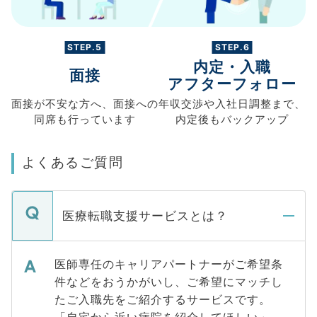
STEP.5
STEP.6
内定・入職
面接
アフターフォロー
面接が不安な方へ、
面接への
年収交渉や
入社日調整まで、
同席も
行っています
内定後もバックアップ
よくあるご質問
医療転職支援サービスとは？
医師専任のキャリアパートナーがご希望条
件などをおうかがいし、ご希望にマッチし
たご入職先をご紹介するサービスです。