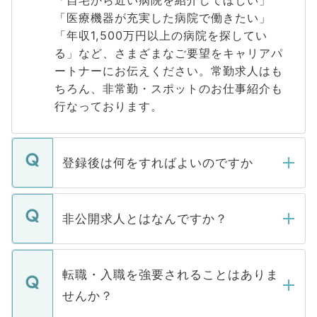
「自宅から近い病院を紹介してほしい」
「医療機器が充実した病院で働きたい」
「年収1,500万円以上の病院を探してい
る」など、さまざまなご要望をキャリアパ
ートナーにお伝えください。常勤求人はも
ちろん、非常勤・スポットのお仕事紹介も
行なっております。
登録後は何をすればよいのですか
ご登録いただきましたら、弊社担当者がご
登録内容を確認し、その後メールもしくは
非公開求人とはなんですか？
お電話にて次のステップのご案内をいたし
ます。通常、5営業日以内にはご連絡をせて
マイナビDOCTORで取り扱っている求人の
いただきますので、しばらくお待ちくださ
うち約3割は、Webサイトからご覧いただ
転職・入職を強要されることはありま
い。
けない「非公開求人」です。非公開求人は
せんか？
下記の理由によって、一般には公開してい