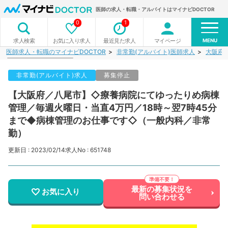
医師の求人・転職・アルバイトはマイナビDOCTOR
0
1
MENU
お気に入り求人
最近見た求人
マイページ
求人検索
医師求人・転職のマイナビDOCTOR
非常勤(アルバイト)医師求人
大阪府
非常勤(アルバイト)求人
募集停止
【大阪府／八尾市】◇療養病院にてゆったりめ病棟
管理／毎週火曜日・当直4万円／18時～翌7時45分
まで◆病棟管理のお仕事です◇（一般内科／非常
勤）
更新日 : 2023/02/14
求人No : 651748
最新の募集状況を
お気に入り
問い合わせる