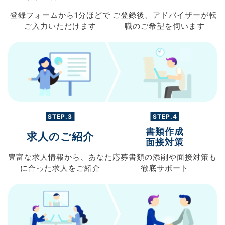
登録フォームから
1分ほどで
ご登録後、
アドバイザーが転
ご入力
いただけます
職の
ご希望を伺います
STEP.3
STEP.4
書類作成
求人のご紹介
面接対策
豊富な求人情報から、
あなた
応募書類の
添削や面接対策も
に合った求人を
ご紹介
徹底サポート