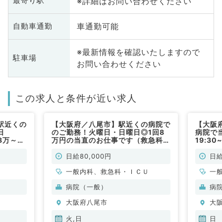
※詳細はお問い合わせください
最寄り駅
車通勤可能
自動車通勤
※最新情報を確認いたしますので
駐車場
お問い合わせください
この求人と条件が近い求人
駅近くの
【大阪府／八尾市】駅近くの病院で
【大阪
日
のご勤務！火曜日・日曜日◎1回8
病院で
8万～10
万円の当直のお仕事です（救急科・
19:3
す～月1
ICU／非常勤）
万円◎
～（一般
内科／
日給80,000円
日給
一般内科、救急科・ＩＣＵ
一
病院（一般）
病
大阪府八尾市
大
火,日
日