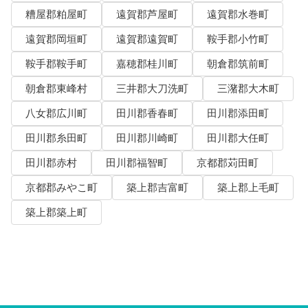
糟屋郡粕屋町
遠賀郡芦屋町
遠賀郡水巻町
遠賀郡岡垣町
遠賀郡遠賀町
鞍手郡小竹町
鞍手郡鞍手町
嘉穂郡桂川町
朝倉郡筑前町
朝倉郡東峰村
三井郡大刀洗町
三潴郡大木町
八女郡広川町
田川郡香春町
田川郡添田町
田川郡糸田町
田川郡川崎町
田川郡大任町
田川郡赤村
田川郡福智町
京都郡苅田町
京都郡みやこ町
築上郡吉富町
築上郡上毛町
築上郡築上町