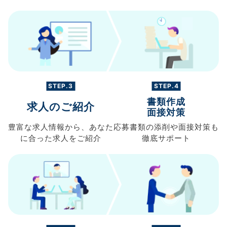
STEP.3
STEP.4
書類作成
求人のご紹介
面接対策
豊富な求人情報から、
あなた
応募書類の
添削や面接対策も
に合った求人を
ご紹介
徹底サポート