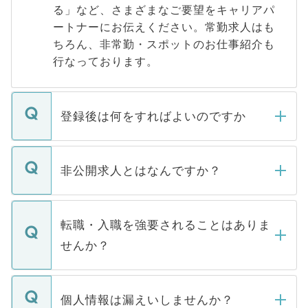
る」など、さまざまなご要望をキャリアパ
ートナーにお伝えください。常勤求人はも
ちろん、非常勤・スポットのお仕事紹介も
行なっております。
登録後は何をすればよいのですか
ご登録いただきましたら、弊社担当者がご
登録内容を確認し、その後メールもしくは
非公開求人とはなんですか？
お電話にて次のステップのご案内をいたし
ます。通常、5営業日以内にはご連絡をせて
マイナビDOCTORで取り扱っている求人の
いただきますので、しばらくお待ちくださ
うち約3割は、Webサイトからご覧いただ
転職・入職を強要されることはありま
い。
けない「非公開求人」です。非公開求人は
せんか？
下記の理由によって、一般には公開してい
ません。
転職・入職を強要することは一切ありませ
ん。また、仮に応募先から内定をいただい
個人情報は漏えいしませんか？
■応募殺到を避けるため 人気のある医療機