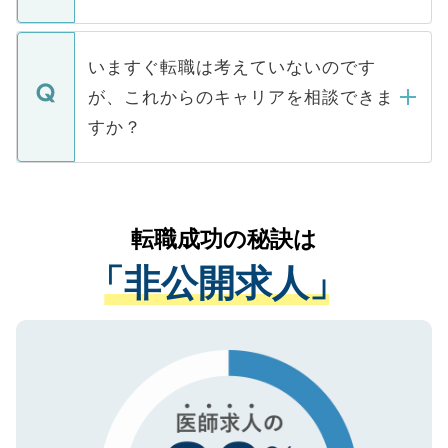
たとしても、ご本人が納得しない限り、内
関を公にしてしまうと、応募が殺到する場
定を承諾する必要はありません。内定先へ
個人情報が漏えいすることはありませんの
合があります。 選考を効率よく行うため
の辞退の連絡はキャリアパートナーが行い
で、ご安心ください。当サイトからの登録
いますぐ転職は考えていないのです
に、医療機関が求める条件に合った人材の
ますので、ご安心ください。
などで収集したご登録者様の個人情報は、
が、これからのキャリアを相談できま
みを人材紹介会社に依頼するケースが増え
ご本人のキャリアアップおよび転職活動の
ています。
すか？
支援を目的に使用いたします。お預かりし
ているすべての個人データはご本人の許可
お気軽にご相談ください。先生専任のキャ
なく、医療機関側に開示したり、第三者に
リアパートナーが将来のご希望などをおう
提供することは一切ありません。また弊社
かがいして、現在の医療機関の状況や紹介
転職成功の秘訣は
は、個人情報の取り扱いについての厳密な
経験をまじえながら、適切なアドバイスを
管理基準を満たした事業者のみに付与され
「非公開求人」
させていただきます。すぐにご転職をされ
る、プライバシーマークを取得済みです。
ない方には、長期的なサポートが可能です
ご登録いただいた個人情報は、SSL（デー
ので、まずはご登録ください。
タ暗号化）によって保護されていますの
で、機密保持に関してもご安心ください。