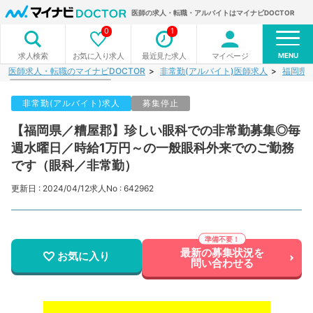
医師の求人・転職・アルバイトはマイナビDOCTOR
0
1
MENU
お気に入り求人
最近見た求人
マイページ
求人検索
医師求人・転職のマイナビDOCTOR
非常勤(アルバイト)医師求人
福岡県
非常勤(アルバイト)求人
募集停止
【福岡県／糟屋郡】珍しい眼科での非常勤募集◎毎
週水曜日／時給1万円～の一般眼科外来でのご勤務
です（眼科／非常勤）
更新日 : 2024/04/12
求人No : 642962
最新の募集状況を
お気に入り
問い合わせる