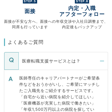
STEP.5
STEP.6
内定・入職
面接
アフターフォロー
面接が不安な方へ、
面接への
年収交渉や
入社日調整まで、
同席も
行っています
内定後もバックアップ
よくあるご質問
医療転職支援サービスとは？
医師専任のキャリアパートナーがご希望条
件などをおうかがいし、ご希望にマッチし
たご入職先をご紹介するサービスです。
「自宅から近い病院を紹介してほしい」
「医療機器が充実した病院で働きたい」
「年収1,500万円以上の病院を探してい