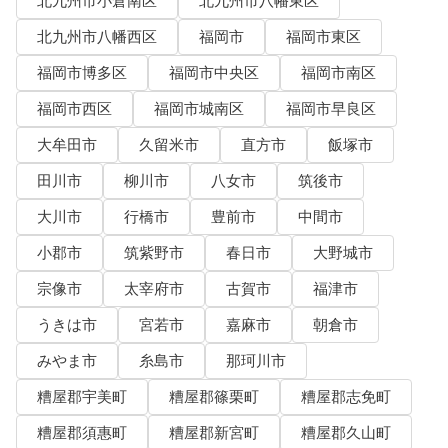
北九州市小倉南区
北九州市八幡東区
北九州市八幡西区
福岡市
福岡市東区
福岡市博多区
福岡市中央区
福岡市南区
福岡市西区
福岡市城南区
福岡市早良区
大牟田市
久留米市
直方市
飯塚市
田川市
柳川市
八女市
筑後市
大川市
行橋市
豊前市
中間市
小郡市
筑紫野市
春日市
大野城市
宗像市
太宰府市
古賀市
福津市
うきは市
宮若市
嘉麻市
朝倉市
みやま市
糸島市
那珂川市
糟屋郡宇美町
糟屋郡篠栗町
糟屋郡志免町
糟屋郡須惠町
糟屋郡新宮町
糟屋郡久山町