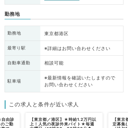
勤務地
東京都港区
勤務地
※詳細はお問い合わせください
最寄り駅
相談可能
自動車通勤
※最新情報を確認いたしますので
駐車場
お問い合わせください
この求人と条件が近い求人
×自由診
【東京都／港区】★時給1.2万円以
【東京
日のご勤
上！人気の夜診外来バイト★毎週
定募集(