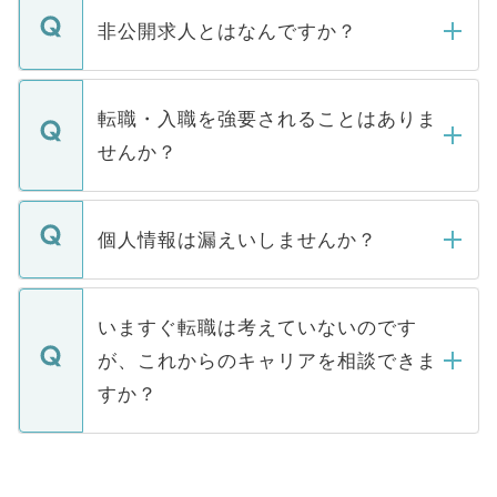
登録内容を確認し、その後メールもしくは
非公開求人とはなんですか？
お電話にて次のステップのご案内をいたし
ます。通常、5営業日以内にはご連絡をせて
マイナビDOCTORで取り扱っている求人の
いただきますので、しばらくお待ちくださ
うち約3割は、Webサイトからご覧いただ
転職・入職を強要されることはありま
い。
けない「非公開求人」です。非公開求人は
せんか？
下記の理由によって、一般には公開してい
ません。
転職・入職を強要することは一切ありませ
ん。また、仮に応募先から内定をいただい
個人情報は漏えいしませんか？
■応募殺到を避けるため 人気のある医療機
たとしても、ご本人が納得しない限り、内
関を公にしてしまうと、応募が殺到する場
定を承諾する必要はありません。内定先へ
個人情報が漏えいすることはありませんの
合があります。 選考を効率よく行うため
の辞退の連絡はキャリアパートナーが行い
で、ご安心ください。当サイトからの登録
いますぐ転職は考えていないのです
に、医療機関が求める条件に合った人材の
ますので、ご安心ください。
などで収集したご登録者様の個人情報は、
が、これからのキャリアを相談できま
みを人材紹介会社に依頼するケースが増え
ご本人のキャリアアップおよび転職活動の
ています。
すか？
支援を目的に使用いたします。お預かりし
ているすべての個人データはご本人の許可
お気軽にご相談ください。先生専任のキャ
なく、医療機関側に開示したり、第三者に
リアパートナーが将来のご希望などをおう
提供することは一切ありません。また弊社