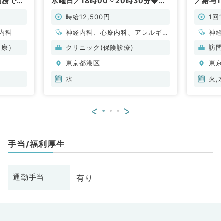
勤務で時
水曜日／18時00～20時30分◆駅
／給与
のクリニ
近クリニックでプライマリーな外来
般内科
科／非常
をお願いします（内科系・皮膚科・
時給12,500円
1回
アレルギー科／非常勤）
内科
神経内科、心療内科、アレルギー
神
科、皮膚科、一般内科、循環器内
形
診療）
クリニック(保険診療)
訪
科、呼吸器内科、消化器内科、内
科
東京都港区
東
分泌・代謝内科、腎臓内科、老年
小
内科、膠原病科
循
水
火,
内
科
<
>
外
原
腸
手当/福利厚生
有り
通勤手当