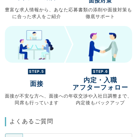
面接対策
豊富な求人情報から、
あなた
応募書類の
添削や面接対策も
に合った求人を
ご紹介
徹底サポート
STEP.5
STEP.6
内定・入職
面接
アフターフォロー
面接が不安な方へ、
面接への
年収交渉や
入社日調整まで、
同席も
行っています
内定後もバックアップ
よくあるご質問