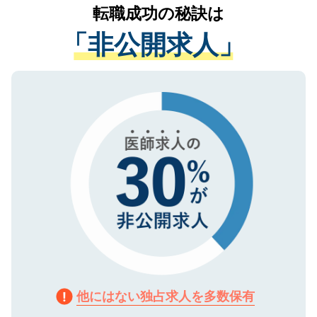
かがいして、現在の医療機関の状況や紹介
転職成功の秘訣は
は、個人情報の取り扱いについての厳密な
経験をまじえながら、適切なアドバイスを
管理基準を満たした事業者のみに付与され
「非公開求人」
させていただきます。すぐにご転職をされ
る、プライバシーマークを取得済みです。
ない方には、長期的なサポートが可能です
ご登録いただいた個人情報は、SSL（デー
ので、まずはご登録ください。
タ暗号化）によって保護されていますの
で、機密保持に関してもご安心ください。
他にはない独占求人を多数保有