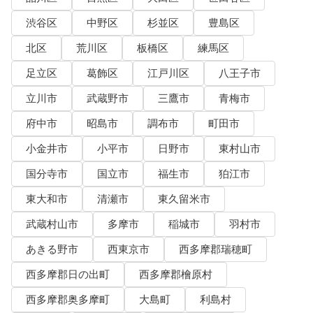
渋谷区
中野区
杉並区
豊島区
北区
荒川区
板橋区
練馬区
足立区
葛飾区
江戸川区
八王子市
立川市
武蔵野市
三鷹市
青梅市
府中市
昭島市
調布市
町田市
小金井市
小平市
日野市
東村山市
国分寺市
国立市
福生市
狛江市
東大和市
清瀬市
東久留米市
武蔵村山市
多摩市
稲城市
羽村市
あきる野市
西東京市
西多摩郡瑞穂町
西多摩郡日の出町
西多摩郡檜原村
西多摩郡奥多摩町
大島町
利島村