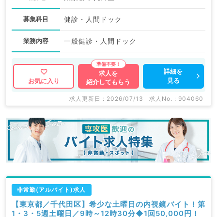
募集科目
健診・人間ドック
業務内容
一般健診・人間ドック
詳細を
求人を
見る
お気に入り
紹介してもらう
求人更新日 : 2026/07/13
求人No. : 904060
非常勤(アルバイト)求人
【東京都／千代田区】希少な土曜日の内視鏡バイト！第
1・3・5週土曜日／9時～12時30分◆1回50,000円！