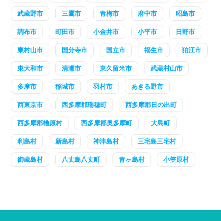
武蔵野市
三鷹市
青梅市
府中市
昭島市
調布市
町田市
小金井市
小平市
日野市
東村山市
国分寺市
国立市
福生市
狛江市
東大和市
清瀬市
東久留米市
武蔵村山市
多摩市
稲城市
羽村市
あきる野市
西東京市
西多摩郡瑞穂町
西多摩郡日の出町
西多摩郡檜原村
西多摩郡奥多摩町
大島町
利島村
新島村
神津島村
三宅島三宅村
御蔵島村
八丈島八丈町
青ヶ島村
小笠原村