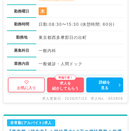
木
勤務曜日
勤務時間
日勤:08:30〜15:30 (休憩時間: 60分)
勤務地
東京都西多摩郡日の出町
募集科目
一般内科
業務内容
一般健診・人間ドック
詳細を
求人を
見る
お気に入り
紹介してもらう
求人更新日 : 2026/07/23
求人No. : 653808
非常勤(アルバイト)求人