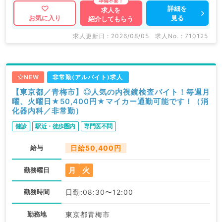
詳細を
求人を
見る
お気に入り
紹介してもらう
求人更新日 : 2026/08/05
求人No. : 710125
NEW
非常勤(アルバイト)求人
【東京都／青梅市】◎人気の内視鏡検査バイト！毎週月
曜、火曜日★50,400円★マイカー通勤可能です！（消
化器内科／非常勤）
健診
駅近・徒歩圏内
専門医不問
給与
日給50,400円
月
火
勤務曜日
勤務時間
日勤:08:30〜12:00
勤務地
東京都青梅市