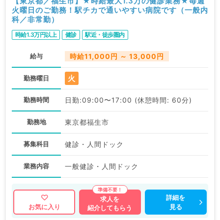
【東京都／福生市】★時給最大1.3万の健診業務★毎週
火曜日のご勤務！駅チカで通いやすい病院です（一般内
科／非常勤）
時給1.3万円以上
健診
駅近・徒歩圏内
給与
時給11,000円 ～ 13,000円
火
勤務曜日
勤務時間
日勤:09:00〜17:00 (休憩時間: 60分)
勤務地
東京都福生市
募集科目
健診・人間ドック
業務内容
一般健診・人間ドック
詳細を
求人を
見る
お気に入り
紹介してもらう