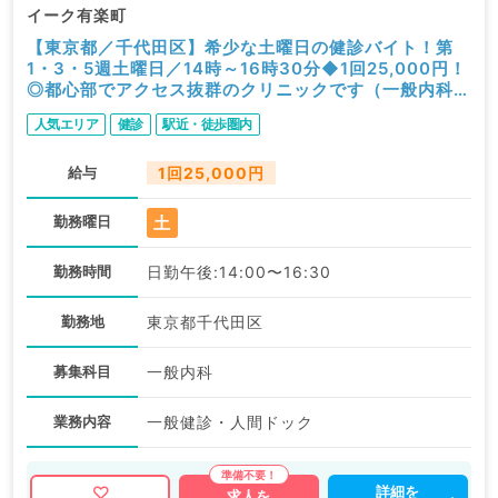
イーク有楽町
【東京都／千代田区】希少な土曜日の健診バイト！第
1・3・5週土曜日／14時～16時30分◆1回25,000円！
◎都心部でアクセス抜群のクリニックです（一般内科／
非常勤）
人気エリア
健診
駅近・徒歩圏内
給与
1回25,000円
土
勤務曜日
勤務時間
日勤午後:14:00〜16:30
勤務地
東京都千代田区
募集科目
一般内科
業務内容
一般健診・人間ドック
詳細を
求人を