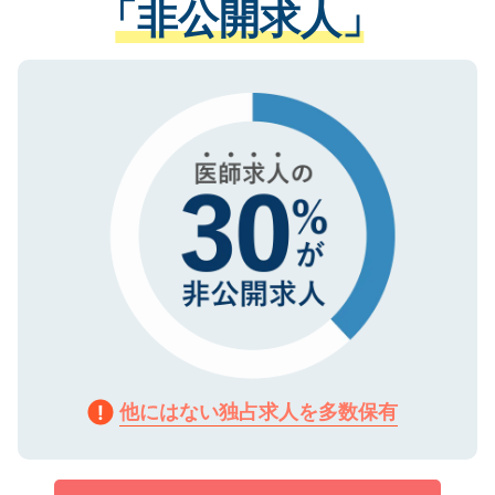
「非公開求人」
させていただきます。すぐにご転職をされ
る、プライバシーマークを取得済みです。
ない方には、長期的なサポートが可能です
ご登録いただいた個人情報は、SSL（デー
ので、まずはご登録ください。
タ暗号化）によって保護されていますの
で、機密保持に関してもご安心ください。
他にはない独占求人を多数保有