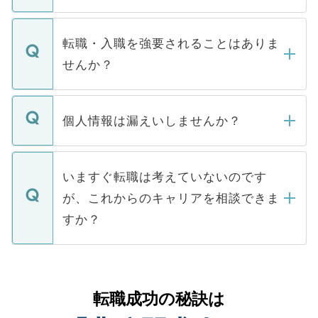
お電話にて次のステップのご案内をいたし
ます。通常、5営業日以内にはご連絡をせて
マイナビDOCTORで取り扱っている求人の
いただきますので、しばらくお待ちくださ
うち約3割は、Webサイトからご覧いただ
転職・入職を強要されることはありま
い。
けない「非公開求人」です。非公開求人は
せんか？
下記の理由によって、一般には公開してい
ません。
転職・入職を強要することは一切ありませ
ん。また、仮に応募先から内定をいただい
個人情報は漏えいしませんか？
■応募殺到を避けるため 人気のある医療機
たとしても、ご本人が納得しない限り、内
関を公にしてしまうと、応募が殺到する場
定を承諾する必要はありません。内定先へ
個人情報が漏えいすることはありませんの
合があります。 選考を効率よく行うため
の辞退の連絡はキャリアパートナーが行い
で、ご安心ください。当サイトからの登録
いますぐ転職は考えていないのです
に、医療機関が求める条件に合った人材の
ますので、ご安心ください。
などで収集したご登録者様の個人情報は、
が、これからのキャリアを相談できま
みを人材紹介会社に依頼するケースが増え
ご本人のキャリアアップおよび転職活動の
ています。
すか？
支援を目的に使用いたします。お預かりし
ているすべての個人データはご本人の許可
お気軽にご相談ください。先生専任のキャ
なく、医療機関側に開示したり、第三者に
リアパートナーが将来のご希望などをおう
提供することは一切ありません。また弊社
かがいして、現在の医療機関の状況や紹介
転職成功の秘訣は
は、個人情報の取り扱いについての厳密な
経験をまじえながら、適切なアドバイスを
管理基準を満たした事業者のみに付与され