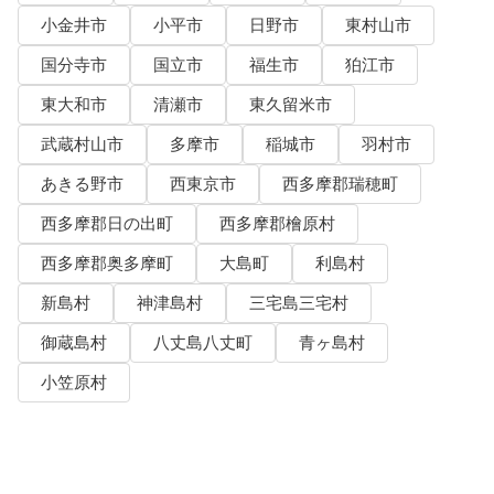
小金井市
小平市
日野市
東村山市
国分寺市
国立市
福生市
狛江市
東大和市
清瀬市
東久留米市
武蔵村山市
多摩市
稲城市
羽村市
あきる野市
西東京市
西多摩郡瑞穂町
西多摩郡日の出町
西多摩郡檜原村
西多摩郡奥多摩町
大島町
利島村
新島村
神津島村
三宅島三宅村
御蔵島村
八丈島八丈町
青ヶ島村
小笠原村