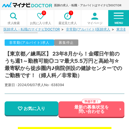
医師の求人・転職・アルバイトはマイナビDOCTOR
0
1
MENU
お気に入り求人
最近見た求人
マイページ
求人検索
医師求人・転職のマイナビDOCTOR
非常勤(アルバイト)医師求人
東京都
非常勤(アルバイト)求人
募集停止
【東京都／練馬区】 23年8月から！金曜日午前の
うち週1～勤務可能◎コマ最大5.5万円と高給与☆
最寄駅から徒歩圏内♪病院併設の健診センターでの
ご勤務です！（婦人科／非常勤）
更新日 : 2024/06/07
求人No : 638394
最新の募集状況を
お気に入り
問い合わせる