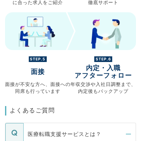
に合った求人を
ご紹介
徹底サポート
STEP.5
STEP.6
内定・入職
面接
アフターフォロー
面接が不安な方へ、
面接への
年収交渉や
入社日調整まで、
同席も
行っています
内定後もバックアップ
よくあるご質問
医療転職支援サービスとは？