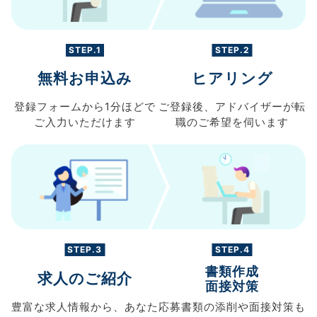
STEP.1
STEP.2
無料お申込み
ヒアリング
登録フォームから
1分ほどで
ご登録後、
アドバイザーが転
ご入力
いただけます
職の
ご希望を伺います
STEP.3
STEP.4
書類作成
求人のご紹介
面接対策
豊富な求人情報から、
あなた
応募書類の
添削や面接対策も