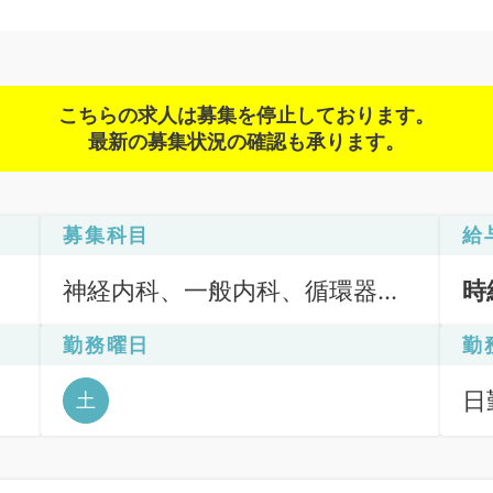
こちらの求人は募集を停止しております。
最新の募集状況の確認も承ります。
募集科目
給
神経内科、一般内科、循環器内
時
科、呼吸器内科、消化器内科、
勤務曜日
勤
内分泌・代謝内科、腎臓内科、
老年内科、血液内科、外科系全
日勤
土
般、一般外科、健診・人間ドッ
ク、膠原病科