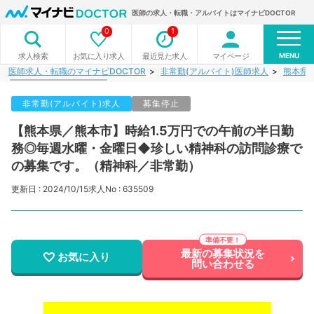
医師の求人・転職・アルバイトはマイナビDOCTOR
0
1
MENU
お気に入り求人
最近見た求人
マイページ
求人検索
医師求人・転職のマイナビDOCTOR
非常勤(アルバイト)医師求人
熊本県
非常勤(アルバイト)求人
募集停止
【熊本県／熊本市】時給1.5万円での午前の半日勤
務◎毎週水曜・金曜日◆珍しい精神科の訪問診療で
の募集です。（精神科／非常勤）
更新日 : 2024/10/15
求人No : 635509
最新の募集状況を
お気に入り
問い合わせる