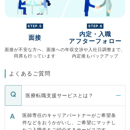
STEP.5
STEP.6
内定・入職
面接
アフターフォロー
面接が不安な方へ、
面接への
年収交渉や
入社日調整まで、
同席も
行っています
内定後もバックアップ
よくあるご質問
医療転職支援サービスとは？
医師専任のキャリアパートナーがご希望条
件などをおうかがいし、ご希望にマッチし
たご入職先をご紹介するサービスです。