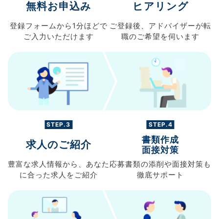
無料お申込み
ヒアリング
登録フォームから
1分ほどで
ご登録後、
アドバイザーが転
ご入力
いただけます
職の
ご希望を伺います
STEP.3
STEP.4
書類作成
求人のご紹介
面接対策
豊富な求人情報から、
あなた
応募書類の
添削や面接対策も
に合った求人を
ご紹介
徹底サポート