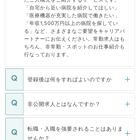
「自宅から近い病院を紹介してほしい」
「医療機器が充実した病院で働きたい」
「年収1,500万円以上の病院を探してい
る」など、さまざまなご要望をキャリアパ
ートナーにお伝えください。常勤求人はも
ちろん、非常勤・スポットのお仕事紹介も
行なっております。
登録後は何をすればよいのですか
ご登録いただきましたら、弊社担当者がご
登録内容を確認し、その後メールもしくは
非公開求人とはなんですか？
お電話にて次のステップのご案内をいたし
ます。通常、5営業日以内にはご連絡をせて
マイナビDOCTORで取り扱っている求人の
いただきますので、しばらくお待ちくださ
うち約3割は、Webサイトからご覧いただ
転職・入職を強要されることはありま
い。
けない「非公開求人」です。非公開求人は
せんか？