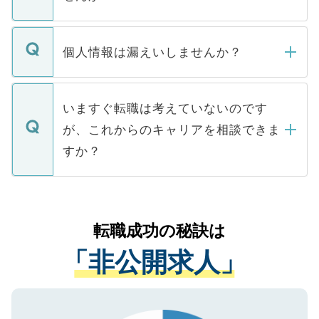
下記の理由によって、一般には公開してい
ません。
転職・入職を強要することは一切ありませ
ん。また、仮に応募先から内定をいただい
個人情報は漏えいしませんか？
■応募殺到を避けるため 人気のある医療機
たとしても、ご本人が納得しない限り、内
関を公にしてしまうと、応募が殺到する場
定を承諾する必要はありません。内定先へ
個人情報が漏えいすることはありませんの
合があります。 選考を効率よく行うため
の辞退の連絡はキャリアパートナーが行い
で、ご安心ください。当サイトからの登録
いますぐ転職は考えていないのです
に、医療機関が求める条件に合った人材の
ますので、ご安心ください。
などで収集したご登録者様の個人情報は、
が、これからのキャリアを相談できま
みを人材紹介会社に依頼するケースが増え
ご本人のキャリアアップおよび転職活動の
ています。
すか？
支援を目的に使用いたします。お預かりし
ているすべての個人データはご本人の許可
お気軽にご相談ください。先生専任のキャ
なく、医療機関側に開示したり、第三者に
リアパートナーが将来のご希望などをおう
提供することは一切ありません。また弊社
かがいして、現在の医療機関の状況や紹介
転職成功の秘訣は
は、個人情報の取り扱いについての厳密な
経験をまじえながら、適切なアドバイスを
管理基準を満たした事業者のみに付与され
「非公開求人」
させていただきます。すぐにご転職をされ
る、プライバシーマークを取得済みです。
ない方には、長期的なサポートが可能です
ご登録いただいた個人情報は、SSL（デー
ので、まずはご登録ください。
タ暗号化）によって保護されていますの
で、機密保持に関してもご安心ください。