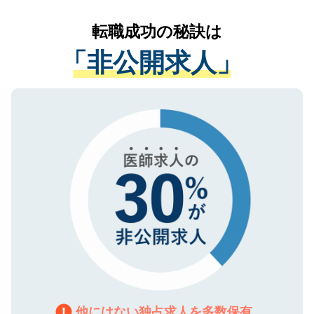
リアパートナーが将来のご希望などをおう
提供することは一切ありません。また弊社
かがいして、現在の医療機関の状況や紹介
転職成功の秘訣は
は、個人情報の取り扱いについての厳密な
経験をまじえながら、適切なアドバイスを
管理基準を満たした事業者のみに付与され
「非公開求人」
させていただきます。すぐにご転職をされ
る、プライバシーマークを取得済みです。
ない方には、長期的なサポートが可能です
ご登録いただいた個人情報は、SSL（デー
ので、まずはご登録ください。
タ暗号化）によって保護されていますの
で、機密保持に関してもご安心ください。
他にはない独占求人を多数保有