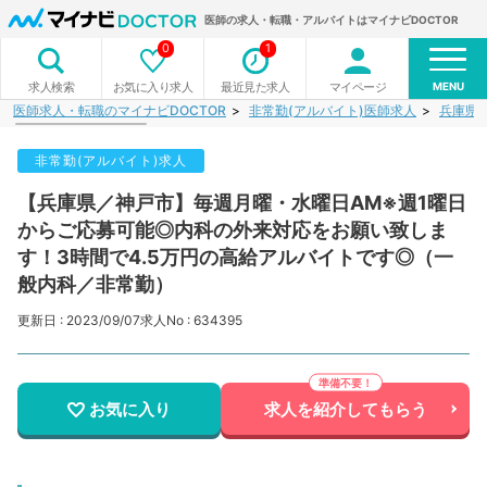
医師の求人・転職・アルバイトはマイナビDOCTOR
0
1
MENU
お気に入り求人
最近見た求人
マイページ
求人検索
医師求人・転職のマイナビDOCTOR
非常勤(アルバイト)医師求人
兵庫県
非常勤(アルバイト)求人
【兵庫県／神戸市】毎週月曜・水曜日AM※週1曜日
からご応募可能◎内科の外来対応をお願い致しま
す！3時間で4.5万円の高給アルバイトです◎（一
般内科／非常勤）
更新日 : 2023/09/07
求人No : 634395
お気に入り
求人を紹介してもらう