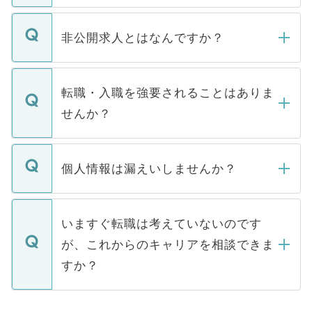
ご登録いただきましたら、弊社担当者がご
登録内容を確認し、その後メールもしくは
非公開求人とはなんですか？
お電話にて次のステップのご案内をいたし
ます。通常、5営業日以内にはご連絡をせて
マイナビDOCTORで取り扱っている求人の
いただきますので、しばらくお待ちくださ
うち約3割は、Webサイトからご覧いただ
転職・入職を強要されることはありま
い。
けない「非公開求人」です。非公開求人は
せんか？
下記の理由によって、一般には公開してい
ません。
転職・入職を強要することは一切ありませ
ん。また、仮に応募先から内定をいただい
個人情報は漏えいしませんか？
■応募殺到を避けるため 人気のある医療機
たとしても、ご本人が納得しない限り、内
関を公にしてしまうと、応募が殺到する場
定を承諾する必要はありません。内定先へ
個人情報が漏えいすることはありませんの
合があります。 選考を効率よく行うため
の辞退の連絡はキャリアパートナーが行い
で、ご安心ください。当サイトからの登録
いますぐ転職は考えていないのです
に、医療機関が求める条件に合った人材の
ますので、ご安心ください。
などで収集したご登録者様の個人情報は、
が、これからのキャリアを相談できま
みを人材紹介会社に依頼するケースが増え
ご本人のキャリアアップおよび転職活動の
ています。
すか？
支援を目的に使用いたします。お預かりし
ているすべての個人データはご本人の許可
お気軽にご相談ください。先生専任のキャ
なく、医療機関側に開示したり、第三者に