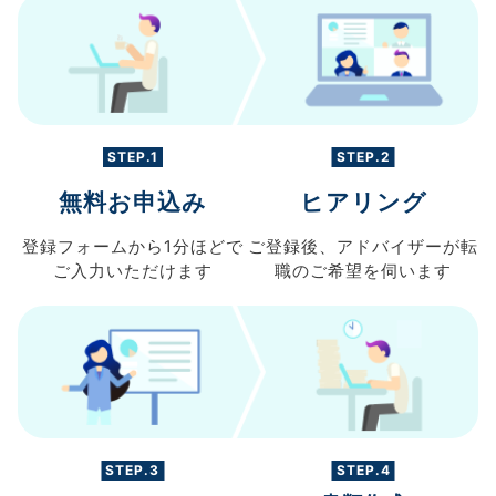
STEP.1
STEP.2
無料お申込み
ヒアリング
登録フォームから
1分ほどで
ご登録後、
アドバイザーが転
ご入力
いただけます
職の
ご希望を伺います
STEP.3
STEP.4