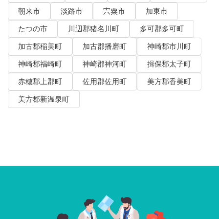
朝来市
淡路市
宍粟市
加東市
たつの市
川辺郡猪名川町
多可郡多可町
加古郡稲美町
加古郡播磨町
神崎郡市川町
神崎郡福崎町
神崎郡神河町
揖保郡太子町
赤穂郡上郡町
佐用郡佐用町
美方郡香美町
美方郡新温泉町