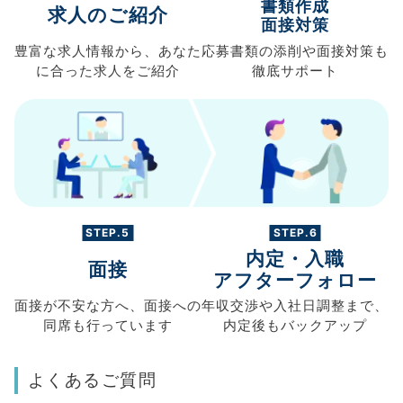
書類作成
求人のご紹介
面接対策
豊富な求人情報から、
あなた
応募書類の
添削や面接対策も
に合った求人を
ご紹介
徹底サポート
STEP.5
STEP.6
内定・入職
面接
アフターフォロー
面接が不安な方へ、
面接への
年収交渉や
入社日調整まで、
同席も
行っています
内定後もバックアップ
よくあるご質問