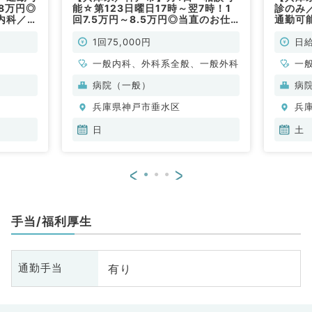
8万円◎
能☆第123日曜日17時～翌7時！1
診のみ／
内科／非
回7.5万円～8.5万円◎当直のお仕
通勤可
事です！（内科全般・軽傷外科 ／
す！（
非常勤）
1回75,000円
日給
一般内科、外科系全般、一般外科
一
病院（一般）
病
兵庫県神戸市垂水区
兵
日
土
<
>
手当/福利厚生
有り
通勤手当