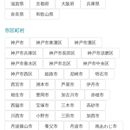
滋賀県
京都府
大阪府
兵庫県
奈良県
和歌山県
市区町村
神戸市
神戸市東灘区
神戸市灘区
神戸市兵庫区
神戸市長田区
神戸市須磨区
神戸市垂水区
神戸市北区
神戸市中央区
神戸市西区
姫路市
尼崎市
明石市
西宮市
洲本市
芦屋市
伊丹市
相生市
豊岡市
加古川市
赤穂市
西脇市
宝塚市
三木市
高砂市
川西市
小野市
三田市
加西市
丹波篠山市
養父市
丹波市
南あわじ市