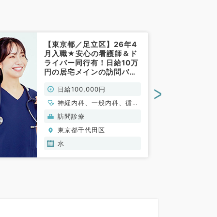
【東京都／足立区】26年4
月入職★安心の看護師＆ド
ライバー同行有！日給10万
円の居宅メインの訪問バイ
ト◎毎週水曜日の募集！
>
日給100,000円
（内科系／非常勤）
神経内科、一般内科、循環
器内科、呼吸器内科、消化
訪問診療
器内科、内分泌・代謝内
東京都千代田区
科、腎臓内科、老年内科、
血液内科、膠原病科
水