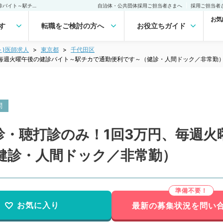
【東京都／千代田区】問診・聴打診のみ！1回3万円、毎週火曜午後の健診バイト～駅チカで通勤便利です～（健診・人間ドック／非常勤）非常勤(アルバイト)の求人｜医師の求人・転職・アルバイトは【マイナビDOCTOR】
自治体・公共団体採用ご担当者さまへ
採用ご担当者
お気
す
転職をご検討の方へ
お役立ちガイド
ト)医師求人
東京都
千代田区
、毎週火曜午後の健診バイト～駅チカで通勤便利です～（健診・人間ドック／非常勤
問
診・聴打診のみ！1回3万円、毎週火
健診・人間ドック／非常勤）
お気に入り
最新の募集状況を問い