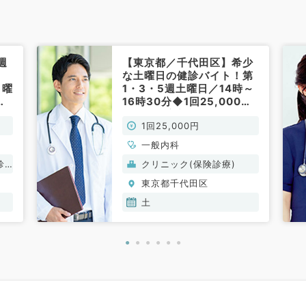
週
【東京都／千代田区】希少
な土曜日の健診バイト！第
日曜
1・3・5週土曜日／14時～
気
16時30分◆1回25,000
す
円！◎都心部でアクセス抜
1回25,000円
常
群のクリニックです（一般
内科／非常勤）
一般内科
診
クリニック(保険診療)
東京都千代田区
土