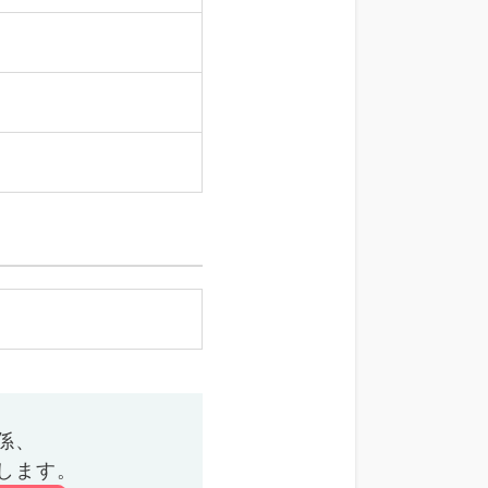
係、
します。