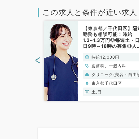
この求人と条件が近い求人
千代田区】都内
【東京都／千代田区】隔
にあるクリニッ
勤務も相談可能！時給
◎10時～13時
1.2~1.3万円◎毎週土・
日AM◎時給1
日9時～18時の募集◎人
応相談（総合診
エリアで外来のご勤務で
<
00円
時給12,000円
勤）
（一般内科・皮膚科／非
勤）
一般内科、総合診
皮膚科、一般内科
(保険診療)
クリニック(美容・自由
療）
代田区
東京都千代田区
土,日