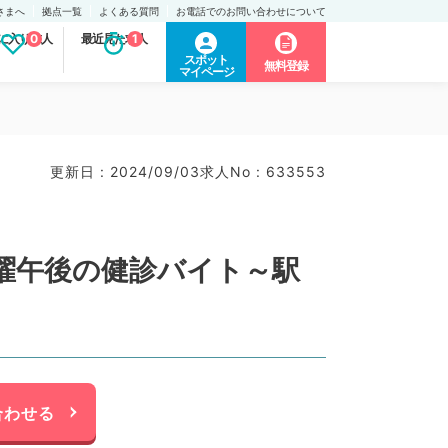
さまへ
拠点一覧
よくある質問
お電話でのお問い合わせについて
に入り求人
0
最近見た求人
1
スポット
無料登録
マイページ
）
更新日 : 2024/09/03
求人No : 633553
曜午後の健診バイト～駅
合わせる