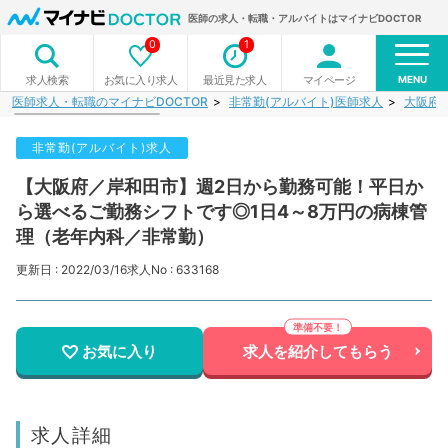
医師の求人・転職・アルバイトはマイナビDOCTOR
0
1
MENU
お気に入り求人
最近見た求人
マイページ
求人検索
医師求人・転職のマイナビDOCTOR
非常勤(アルバイト)医師求人
大阪府
非常勤(アルバイト)求人
【大阪府／岸和田市】週2日から勤務可能！平日か
ら選べるご勤務シフトです◎1日4～8万円の病棟管
理（老年内科／非常勤）
更新日 : 2022/03/16
求人No : 633168
お気に入り
求人を紹介してもらう
求人詳細