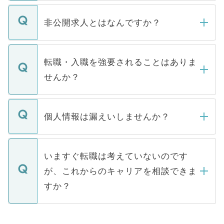
ご登録いただきましたら、弊社担当者がご
登録内容を確認し、その後メールもしくは
非公開求人とはなんですか？
お電話にて次のステップのご案内をいたし
ます。通常、5営業日以内にはご連絡をせて
マイナビDOCTORで取り扱っている求人の
いただきますので、しばらくお待ちくださ
うち約3割は、Webサイトからご覧いただ
転職・入職を強要されることはありま
い。
けない「非公開求人」です。非公開求人は
せんか？
下記の理由によって、一般には公開してい
ません。
転職・入職を強要することは一切ありませ
ん。また、仮に応募先から内定をいただい
個人情報は漏えいしませんか？
■応募殺到を避けるため 人気のある医療機
たとしても、ご本人が納得しない限り、内
関を公にしてしまうと、応募が殺到する場
定を承諾する必要はありません。内定先へ
個人情報が漏えいすることはありませんの
合があります。 選考を効率よく行うため
の辞退の連絡はキャリアパートナーが行い
で、ご安心ください。当サイトからの登録
いますぐ転職は考えていないのです
に、医療機関が求める条件に合った人材の
ますので、ご安心ください。
などで収集したご登録者様の個人情報は、
が、これからのキャリアを相談できま
みを人材紹介会社に依頼するケースが増え
ご本人のキャリアアップおよび転職活動の
ています。
すか？
支援を目的に使用いたします。お預かりし
ているすべての個人データはご本人の許可
お気軽にご相談ください。先生専任のキャ
なく、医療機関側に開示したり、第三者に
リアパートナーが将来のご希望などをおう