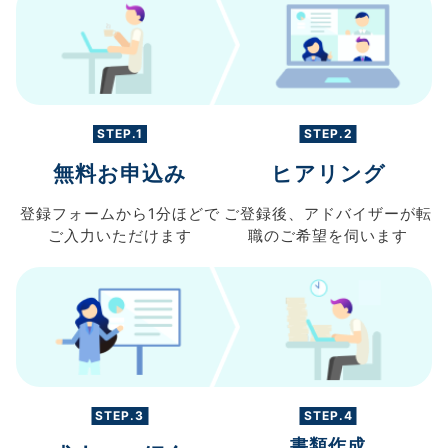
STEP.1
STEP.2
無料お申込み
ヒアリング
登録フォームから
1分ほどで
ご登録後、
アドバイザーが転
ご入力
いただけます
職の
ご希望を伺います
STEP.3
STEP.4
書類作成