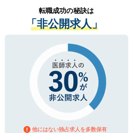
提供することは一切ありません。また弊社
かがいして、現在の医療機関の状況や紹介
転職成功の秘訣は
は、個人情報の取り扱いについての厳密な
経験をまじえながら、適切なアドバイスを
管理基準を満たした事業者のみに付与され
「非公開求人」
させていただきます。すぐにご転職をされ
る、プライバシーマークを取得済みです。
ない方には、長期的なサポートが可能です
ご登録いただいた個人情報は、SSL（デー
ので、まずはご登録ください。
タ暗号化）によって保護されていますの
で、機密保持に関してもご安心ください。
他にはない独占求人を多数保有