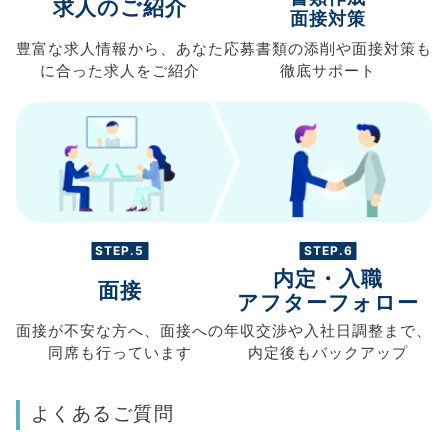
求人のご紹介
面接対策
豊富な求人情報から、
あなた
応募書類の
添削や面接対策も
に合った求人を
ご紹介
徹底サポート
STEP.5
STEP.6
内定・入職
面接
アフターフォロー
面接が不安な方へ、
面接への
年収交渉や
入社日調整まで、
同席も
行っています
内定後もバックアップ
よくあるご質問