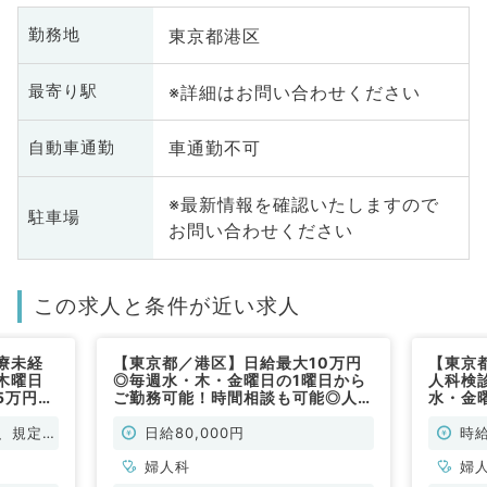
東京都港区
勤務地
※詳細はお問い合わせください
最寄り駅
車通勤不可
自動車通勤
※最新情報を確認いたしますので
駐車場
お問い合わせください
この求人と条件が近い求人
療未経
【東京都／港区】日給最大10万円
【東京
木曜日
◎毎週水・木・金曜日の1曜日から
人科検
5万円～
ご勤務可能！時間相談も可能◎人気
水・金
婦人科・
エリア！駅近で通勤便利◎不妊治療
能です
専門クリニック求人です（婦人科／
り駅か
、規定に
日給80,000円
時給
非常勤）
リニッ
婦人科
婦