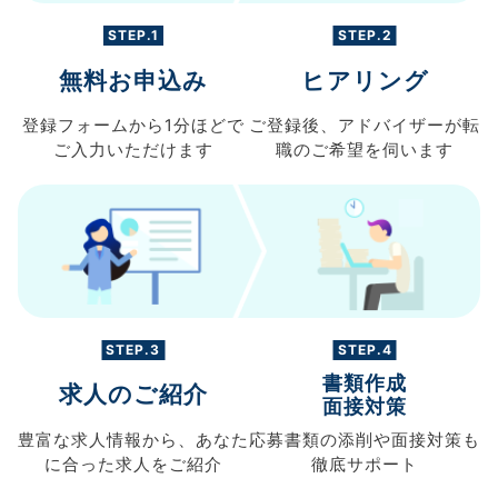
STEP.1
STEP.2
無料お申込み
ヒアリング
登録フォームから
1分ほどで
ご登録後、
アドバイザーが転
ご入力
いただけます
職の
ご希望を伺います
STEP.3
STEP.4
書類作成
求人のご紹介
面接対策
豊富な求人情報から、
あなた
応募書類の
添削や面接対策も
に合った求人を
ご紹介
徹底サポート