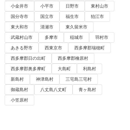
小金井市
小平市
日野市
東村山市
国分寺市
国立市
福生市
狛江市
東大和市
清瀬市
東久留米市
武蔵村山市
多摩市
稲城市
羽村市
あきる野市
西東京市
西多摩郡瑞穂町
西多摩郡日の出町
西多摩郡檜原村
西多摩郡奥多摩町
大島町
利島村
新島村
神津島村
三宅島三宅村
御蔵島村
八丈島八丈町
青ヶ島村
小笠原村