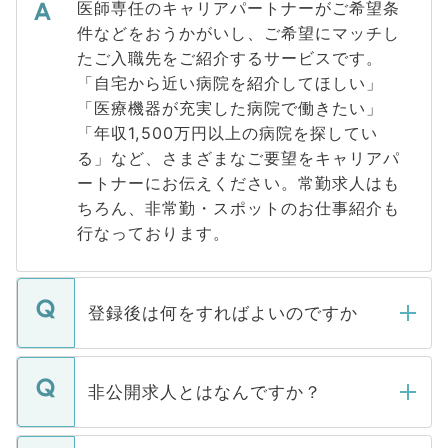
医師専任のキャリアパートナーがご希望条
件などをおうかがいし、ご希望にマッチし
たご入職先をご紹介するサービスです。
「自宅から近い病院を紹介してほしい」
「医療機器が充実した病院で働きたい」
「年収1,500万円以上の病院を探してい
る」など、さまざまなご要望をキャリアパ
ートナーにお伝えください。常勤求人はも
ちろん、非常勤・スポットのお仕事紹介も
行なっております。
登録後は何をすればよいのですか
ご登録いただきましたら、弊社担当者がご
登録内容を確認し、その後メールもしくは
非公開求人とはなんですか？
お電話にて次のステップのご案内をいたし
ます。通常、5営業日以内にはご連絡をせて
マイナビDOCTORで取り扱っている求人の