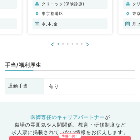
クリニック(保険診療)
ク
東京都港区
東
水,木,金
月,
<
>
手当/福利厚生
有り
通勤手当
医師専任のキャリアパートナー
が
職場の雰囲気や人間関係、
教育・研修制度など
求人票に掲載されていない情報をお伝えします。