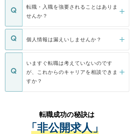
いただきますので、しばらくお待ちくださ
うち約3割は、Webサイトからご覧いただ
転職・入職を強要されることはありま
い。
けない「非公開求人」です。非公開求人は
せんか？
下記の理由によって、一般には公開してい
ません。
転職・入職を強要することは一切ありませ
ん。また、仮に応募先から内定をいただい
個人情報は漏えいしませんか？
■応募殺到を避けるため 人気のある医療機
たとしても、ご本人が納得しない限り、内
関を公にしてしまうと、応募が殺到する場
定を承諾する必要はありません。内定先へ
個人情報が漏えいすることはありませんの
合があります。 選考を効率よく行うため
の辞退の連絡はキャリアパートナーが行い
で、ご安心ください。当サイトからの登録
いますぐ転職は考えていないのです
に、医療機関が求める条件に合った人材の
ますので、ご安心ください。
などで収集したご登録者様の個人情報は、
が、これからのキャリアを相談できま
みを人材紹介会社に依頼するケースが増え
ご本人のキャリアアップおよび転職活動の
ています。
すか？
支援を目的に使用いたします。お預かりし
ているすべての個人データはご本人の許可
お気軽にご相談ください。先生専任のキャ
なく、医療機関側に開示したり、第三者に
リアパートナーが将来のご希望などをおう
提供することは一切ありません。また弊社
かがいして、現在の医療機関の状況や紹介
転職成功の秘訣は
は、個人情報の取り扱いについての厳密な
経験をまじえながら、適切なアドバイスを
管理基準を満たした事業者のみに付与され
「非公開求人」
させていただきます。すぐにご転職をされ
る、プライバシーマークを取得済みです。
ない方には、長期的なサポートが可能です