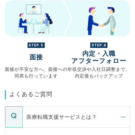
STEP.5
STEP.6
内定・入職
面接
アフターフォロー
面接が不安な方へ、
面接への
年収交渉や
入社日調整まで、
同席も
行っています
内定後もバックアップ
よくあるご質問
医療転職支援サービスとは？