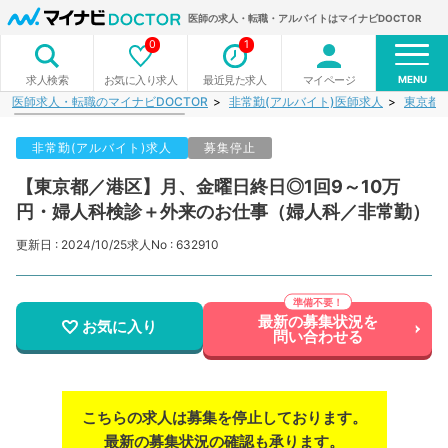
医師の求人・転職・アルバイトはマイナビDOCTOR
0
1
MENU
お気に入り求人
最近見た求人
マイページ
求人検索
医師求人・転職のマイナビDOCTOR
非常勤(アルバイト)医師求人
東京都
非常勤(アルバイト)求人
募集停止
【東京都／港区】月、金曜日終日◎1回9～10万
円・婦人科検診＋外来のお仕事（婦人科／非常勤）
更新日 : 2024/10/25
求人No : 632910
最新の募集状況を
お気に入り
問い合わせる
こちらの求人は募集を停止しております。
最新の募集状況の確認も承ります。