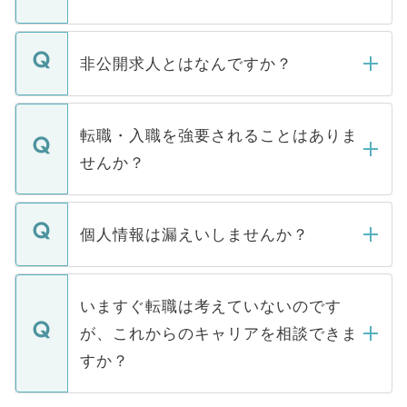
ご登録いただきましたら、弊社担当者がご
登録内容を確認し、その後メールもしくは
非公開求人とはなんですか？
お電話にて次のステップのご案内をいたし
ます。通常、5営業日以内にはご連絡をせて
マイナビDOCTORで取り扱っている求人の
いただきますので、しばらくお待ちくださ
うち約3割は、Webサイトからご覧いただ
転職・入職を強要されることはありま
い。
けない「非公開求人」です。非公開求人は
せんか？
下記の理由によって、一般には公開してい
ません。
転職・入職を強要することは一切ありませ
ん。また、仮に応募先から内定をいただい
個人情報は漏えいしませんか？
■応募殺到を避けるため 人気のある医療機
たとしても、ご本人が納得しない限り、内
関を公にしてしまうと、応募が殺到する場
定を承諾する必要はありません。内定先へ
個人情報が漏えいすることはありませんの
合があります。 選考を効率よく行うため
の辞退の連絡はキャリアパートナーが行い
で、ご安心ください。当サイトからの登録
いますぐ転職は考えていないのです
に、医療機関が求める条件に合った人材の
ますので、ご安心ください。
などで収集したご登録者様の個人情報は、
が、これからのキャリアを相談できま
みを人材紹介会社に依頼するケースが増え
ご本人のキャリアアップおよび転職活動の
ています。
すか？
支援を目的に使用いたします。お預かりし
ているすべての個人データはご本人の許可
お気軽にご相談ください。先生専任のキャ