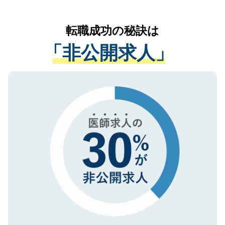
なく、医療機関側に開示したり、第三者に
リアパートナーが将来のご希望などをおう
提供することは一切ありません。また弊社
かがいして、現在の医療機関の状況や紹介
転職成功の秘訣は
は、個人情報の取り扱いについての厳密な
経験をまじえながら、適切なアドバイスを
管理基準を満たした事業者のみに付与され
「非公開求人」
させていただきます。すぐにご転職をされ
る、プライバシーマークを取得済みです。
ない方には、長期的なサポートが可能です
ご登録いただいた個人情報は、SSL（デー
ので、まずはご登録ください。
タ暗号化）によって保護されていますの
で、機密保持に関してもご安心ください。