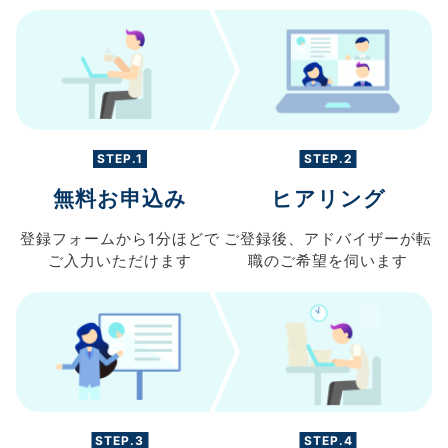
STEP.1
STEP.2
無料お申込み
ヒアリング
登録フォームから
1分ほどで
ご登録後、
アドバイザーが転
ご入力
いただけます
職の
ご希望を伺います
STEP.3
STEP.4