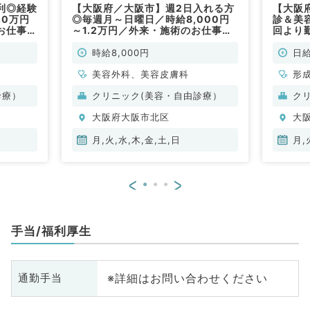
利◎経験
【大阪府／大阪市】週2日入れる方
【大阪
.0万円
◎毎週月～日曜日／時給8,000円
診＆美
お仕事
～1.2万円／外来・施術のお仕事で
回より
非常勤）
す◎（美容皮膚科／非常勤）
べます
ブあり
時給8,000円
日給
美容外科、美容皮膚科
形
診療）
クリニック(美容・自由診療）
ク
大阪府大阪市北区
大
月,火,水,木,金,土,日
月,
<
>
手当/福利厚生
※詳細はお問い合わせください
通勤手当