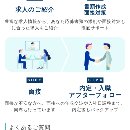
書類作成
求人のご紹介
面接対策
豊富な求人情報から、
あなた
応募書類の
添削や面接対策も
に合った求人を
ご紹介
徹底サポート
STEP.5
STEP.6
内定・入職
面接
アフターフォロー
面接が不安な方へ、
面接への
年収交渉や
入社日調整まで、
同席も
行っています
内定後もバックアップ
よくあるご質問