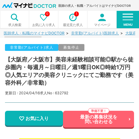
医師の求人・転職・アルバイトはマイナビDOCTOR
0
1
MENU
お気に入り求人
最近見た求人
マイページ
求人検索
医師求人・転職のマイナビDOCTOR
非常勤(アルバイト)医師求人
大阪府
非常勤(アルバイト)求人
募集停止
【大阪府／大阪市】美容未経験相談可能◎駅から徒
歩圏内・毎週月～日曜日／週1曜日OK◎時給1万円
◎人気エリアの美容クリニックにてご勤務です（美
容外科／非常勤）
更新日 : 2024/04/16
求人No : 632792
最新の募集状況を
お気に入り
問い合わせる