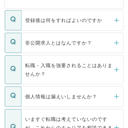
登録後は何をすればよいのですか
ご登録いただきましたら、弊社担当者がご
登録内容を確認し、その後メールもしくは
非公開求人とはなんですか？
お電話にて次のステップのご案内をいたし
ます。通常、5営業日以内にはご連絡をせて
マイナビDOCTORで取り扱っている求人の
いただきますので、しばらくお待ちくださ
うち約3割は、Webサイトからご覧いただ
転職・入職を強要されることはありま
い。
けない「非公開求人」です。非公開求人は
せんか？
下記の理由によって、一般には公開してい
ません。
転職・入職を強要することは一切ありませ
ん。また、仮に応募先から内定をいただい
個人情報は漏えいしませんか？
■応募殺到を避けるため 人気のある医療機
たとしても、ご本人が納得しない限り、内
関を公にしてしまうと、応募が殺到する場
定を承諾する必要はありません。内定先へ
個人情報が漏えいすることはありませんの
合があります。 選考を効率よく行うため
の辞退の連絡はキャリアパートナーが行い
で、ご安心ください。当サイトからの登録
いますぐ転職は考えていないのです
に、医療機関が求める条件に合った人材の
ますので、ご安心ください。
などで収集したご登録者様の個人情報は、
が、これからのキャリアを相談できま