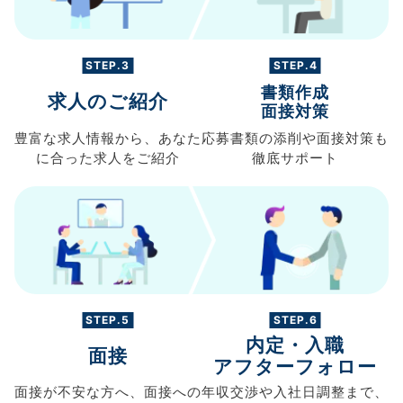
STEP.3
STEP.4
書類作成
求人のご紹介
面接対策
豊富な求人情報から、
あなた
応募書類の
添削や面接対策も
に合った求人を
ご紹介
徹底サポート
STEP.5
STEP.6
内定・入職
面接
アフターフォロー
面接が不安な方へ、
面接への
年収交渉や
入社日調整まで、