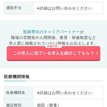
臓内科、老年内科、血液内科、外
※詳細はお問い合わせください
通勤手当
科系全般、一般外科、消化器外
科、乳腺外科、総合診療科、美容
皮膚科、健診・人間ドック、救急
科・ＩＣＵ、病理科、基礎医学
医師専任のキャリアパートナー
が
系、膠原病科、スポーツ整形外
職場の雰囲気や人間関係、
教育・研修制度など
科、大腸・肛門外科、産業医
求人票に掲載されていない情報をお伝えします。
この求人に似ている求人を紹介してもらう
医療機関情報
※詳細はお問い合わせください
医療機関名
病院（療養）
施設種別