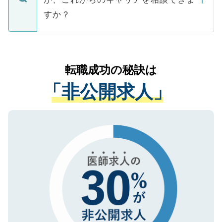
みを人材紹介会社に依頼するケースが増え
ご本人のキャリアアップおよび転職活動の
ています。
すか？
支援を目的に使用いたします。お預かりし
ているすべての個人データはご本人の許可
お気軽にご相談ください。先生専任のキャ
なく、医療機関側に開示したり、第三者に
リアパートナーが将来のご希望などをおう
提供することは一切ありません。また弊社
かがいして、現在の医療機関の状況や紹介
転職成功の秘訣は
は、個人情報の取り扱いについての厳密な
経験をまじえながら、適切なアドバイスを
管理基準を満たした事業者のみに付与され
「非公開求人」
させていただきます。すぐにご転職をされ
る、プライバシーマークを取得済みです。
ない方には、長期的なサポートが可能です
ご登録いただいた個人情報は、SSL（デー
ので、まずはご登録ください。
タ暗号化）によって保護されていますの
で、機密保持に関してもご安心ください。