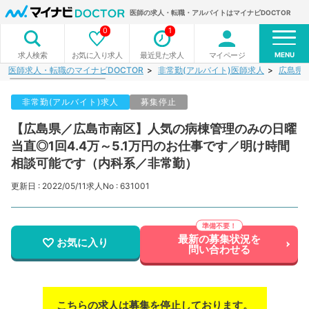
医師の求人・転職・アルバイトはマイナビDOCTOR
0
1
MENU
お気に入り求人
最近見た求人
マイページ
求人検索
医師求人・転職のマイナビDOCTOR
非常勤(アルバイト)医師求人
広島県
非常勤(アルバイト)求人
募集停止
【広島県／広島市南区】人気の病棟管理のみの日曜
当直◎1回4.4万～5.1万円のお仕事です／明け時間
相談可能です（内科系／非常勤）
更新日 : 2022/05/11
求人No : 631001
最新の募集状況を
お気に入り
問い合わせる
こちらの求人は募集を停止しております。