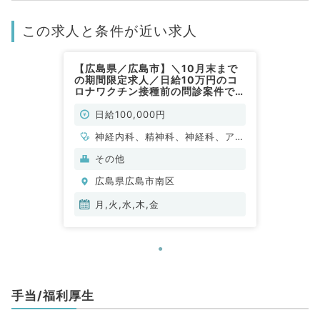
この求人と条件が近い求人
【広島県／広島市】＼10月末まで
の期間限定求人／日給10万円のコ
ロナワクチン接種前の問診案件です
◎月～金曜日で週1にちより勤務可
能（科目不問／非常勤）
日給100,000円
神経内科、精神科、神経科、アレ
ルギー科、リウマチ科、小児科、
その他
整形外科、形成外科、美容外科、
広島県広島市南区
脳神経外科、呼吸器外科、心臓血
管外科、小児外科、皮膚科、泌尿
月,火,水,木,金
器科、産婦人科、産科、婦人科、
眼科、耳鼻咽喉科、気管食道科、
放射線科、リハビリテーション
科、麻酔科、ペインクリニック、
人工透析科、緩和ケア科、一般内
手当/福利厚生
科、循環器内科、呼吸器内科、消
化器内科、内分泌・代謝内科、腎