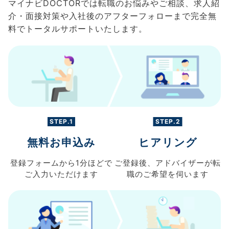
マイナビDOCTORでは転職のお悩みやご相談、求人紹
介・面接対策や入社後のアフターフォローまで完全無
料でトータルサポートいたします。
STEP.1
STEP.2
無料お申込み
ヒアリング
登録フォームから
1分ほどで
ご登録後、
アドバイザーが転
ご入力
いただけます
職の
ご希望を伺います