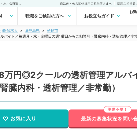
【鹿児島県／姶良市】1回8万円◎2クールの透析管理アルバイト／毎週月・水・金曜日の週1曜日からご相談可（腎臓内科・透析管理／非常勤）非常勤(アルバイト)の求人｜医師の求人・転職・アルバイトは【マイナビDOCTOR】
自治体・公共団体採用ご担当者さまへ
採用ご担当者
お気
す
転職をご検討の方へ
お役立ちガイド
ト)医師求人
鹿児島県
姶良市
アルバイト／毎週月・水・金曜日の週1曜日からご相談可（腎臓内科・透析管理／非
回8万円◎2クールの透析管理アルバ
（腎臓内科・透析管理／非常勤）
お気に入り
最新の募集状況を問い