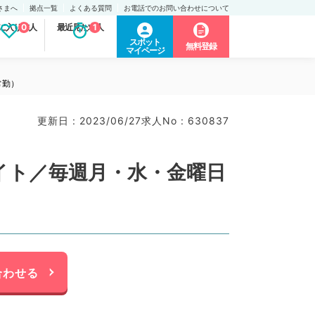
さまへ
拠点一覧
よくある質問
お電話でのお問い合わせについて
に入り求人
0
最近見た求人
1
スポット
無料登録
マイページ
常勤）
更新日 : 2023/06/27
求人No : 630837
イト／毎週月・水・金曜日
合わせる