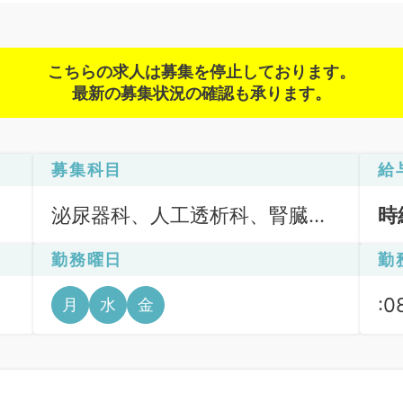
こちらの求人は募集を停止しております。
最新の募集状況の確認も承ります。
募集科目
給
泌尿器科、人工透析科、腎臓内
時
科
勤務曜日
勤
:0
月
水
金