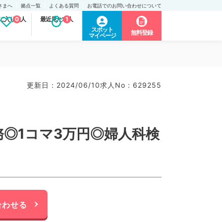
さまへ
拠点一覧
よくある質問
お電話でのお問い合わせについて
に入り求人
0
最近見た求人
1
スポット
無料登録
マイページ
更新日 : 2024/06/10
求人No : 629255
務◎1コマ3万円◎婦人科検
合わせる