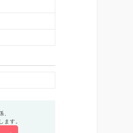
係、
します。