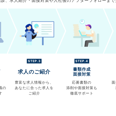
ご相談、求人紹介・面接対策や入社後のアフターフォローま
STEP.3
STEP.4
書類作成
グ
求人のご紹介
面接対策
豊富な求人情報から、
応募書類の
面
職の
あなたに合った求人を
添削や面接対策も
す
ご紹介
徹底サポート