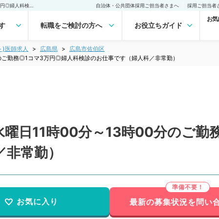
【広島県／広島市】毎週水曜日11時00分～13時00分のご勤務◎1コマ3万円◎婦人科検診のお仕事です（婦人科／非常勤）非常勤(アルバイト)の求人｜医師の求人・転職・アルバイトは【マイナビDOCTOR】
自治体・公共団体採用ご担当者さまへ
採用ご担当者
お気
す
転職をご検討の方へ
お役立ちガイド
ト)医師求人
広島県
広島市佐伯区
分のご勤務◎1コマ3万円◎婦人科検診のお仕事です（婦人科／非常勤）
曜日11時00分～13時00分のご勤
／非常勤）
お気に入り
最新の募集状況を問い