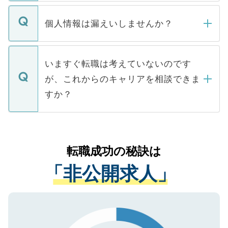
ません。
転職・入職を強要することは一切ありませ
ん。また、仮に応募先から内定をいただい
個人情報は漏えいしませんか？
■応募殺到を避けるため 人気のある医療機
たとしても、ご本人が納得しない限り、内
関を公にしてしまうと、応募が殺到する場
定を承諾する必要はありません。内定先へ
個人情報が漏えいすることはありませんの
合があります。 選考を効率よく行うため
の辞退の連絡はキャリアパートナーが行い
で、ご安心ください。当サイトからの登録
いますぐ転職は考えていないのです
に、医療機関が求める条件に合った人材の
ますので、ご安心ください。
などで収集したご登録者様の個人情報は、
が、これからのキャリアを相談できま
みを人材紹介会社に依頼するケースが増え
ご本人のキャリアアップおよび転職活動の
ています。
すか？
支援を目的に使用いたします。お預かりし
ているすべての個人データはご本人の許可
お気軽にご相談ください。先生専任のキャ
なく、医療機関側に開示したり、第三者に
リアパートナーが将来のご希望などをおう
提供することは一切ありません。また弊社
かがいして、現在の医療機関の状況や紹介
転職成功の秘訣は
は、個人情報の取り扱いについての厳密な
経験をまじえながら、適切なアドバイスを
管理基準を満たした事業者のみに付与され
「非公開求人」
させていただきます。すぐにご転職をされ
る、プライバシーマークを取得済みです。
ない方には、長期的なサポートが可能です
ご登録いただいた個人情報は、SSL（デー
ので、まずはご登録ください。
タ暗号化）によって保護されていますの
で、機密保持に関してもご安心ください。