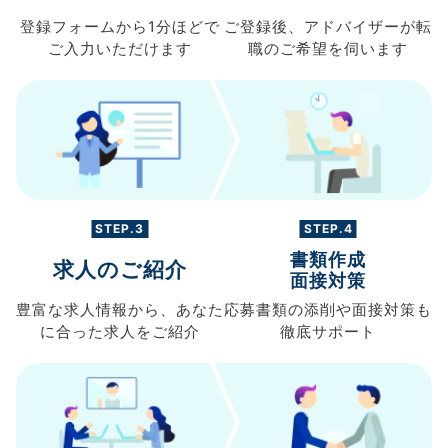
登録フォームから
1分ほどで
ご登録後、
アドバイザーが転
ご入力
いただけます
職の
ご希望を伺います
STEP.3
STEP.4
書類作成
求人のご紹介
面接対策
豊富な求人情報から、
あなた
応募書類の
添削や面接対策も
に合った求人を
ご紹介
徹底サポート