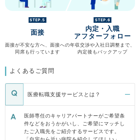
STEP.5
STEP.6
内定・入職
面接
アフターフォロー
面接が不安な方へ、
面接への
年収交渉や
入社日調整まで、
同席も
行っています
内定後もバックアップ
よくあるご質問
医療転職支援サービスとは？
医師専任のキャリアパートナーがご希望条
件などをおうかがいし、ご希望にマッチし
たご入職先をご紹介するサービスです。
「自宅から近い病院を紹介してほしい」