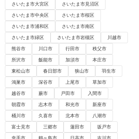
さいたま市大宮区
さいたま市見沼区
さいたま市中央区
さいたま市桜区
さいたま市浦和区
さいたま市南区
さいたま市緑区
さいたま市岩槻区
川越市
熊谷市
川口市
行田市
秩父市
所沢市
飯能市
加須市
本庄市
東松山市
春日部市
狭山市
羽生市
鴻巣市
深谷市
上尾市
草加市
越谷市
蕨市
戸田市
入間市
朝霞市
志木市
和光市
新座市
桶川市
久喜市
北本市
八潮市
富士見市
三郷市
蓮田市
坂戸市
幸手市
鶴ヶ島市
日高市
吉川市