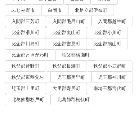
ふじみ野市
白岡市
北足立郡伊奈町
入間郡三芳町
入間郡毛呂山町
入間郡越生町
比企郡滑川町
比企郡嵐山町
比企郡小川町
比企郡川島町
比企郡吉見町
比企郡鳩山町
比企郡ときがわ町
秩父郡横瀬町
秩父郡皆野町
秩父郡長瀞町
秩父郡小鹿野町
秩父郡東秩父村
児玉郡美里町
児玉郡神川町
児玉郡上里町
大里郡寄居町
南埼玉郡宮代町
北葛飾郡杉戸町
北葛飾郡松伏町