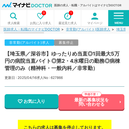
医師の求人・転職・アルバイトはマイナビDOCTOR
0
1
MENU
お気に入り求人
最近見た求人
マイページ
求人検索
医師求人・転職のマイナビDOCTOR
非常勤(アルバイト)医師求人
埼玉県
非常勤(アルバイト)求人
募集停止
【埼玉県／深谷市】ゆったりめ当直◎1回最大5万
円の病院当直バイト◎第2・4水曜日の勤務◎病棟
管理のみ（精神科・一般内科／非常勤）
更新日 : 2025/04/16
求人No : 627866
最新の募集状況を
お気に入り
問い合わせる
こちらの求人は募集を停止しております。