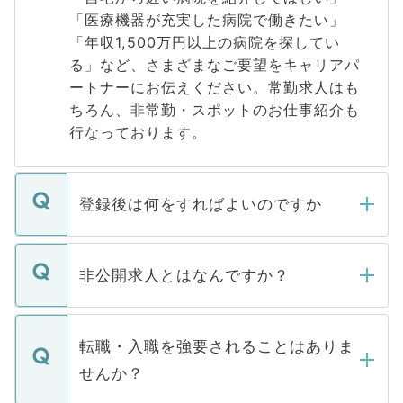
「医療機器が充実した病院で働きたい」
「年収1,500万円以上の病院を探してい
る」など、さまざまなご要望をキャリアパ
ートナーにお伝えください。常勤求人はも
ちろん、非常勤・スポットのお仕事紹介も
行なっております。
登録後は何をすればよいのですか
ご登録いただきましたら、弊社担当者がご
登録内容を確認し、その後メールもしくは
非公開求人とはなんですか？
お電話にて次のステップのご案内をいたし
ます。通常、5営業日以内にはご連絡をせて
マイナビDOCTORで取り扱っている求人の
いただきますので、しばらくお待ちくださ
うち約3割は、Webサイトからご覧いただ
転職・入職を強要されることはありま
い。
けない「非公開求人」です。非公開求人は
せんか？
下記の理由によって、一般には公開してい