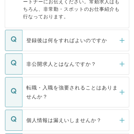
ートナーにお伝えください。常勤求人はも
ちろん、非常勤・スポットのお仕事紹介も
行なっております。
登録後は何をすればよいのですか
ご登録いただきましたら、弊社担当者がご
登録内容を確認し、その後メールもしくは
非公開求人とはなんですか？
お電話にて次のステップのご案内をいたし
ます。通常、5営業日以内にはご連絡をせて
マイナビDOCTORで取り扱っている求人の
いただきますので、しばらくお待ちくださ
うち約3割は、Webサイトからご覧いただ
転職・入職を強要されることはありま
い。
けない「非公開求人」です。非公開求人は
せんか？
下記の理由によって、一般には公開してい
ません。
転職・入職を強要することは一切ありませ
ん。また、仮に応募先から内定をいただい
個人情報は漏えいしませんか？
■応募殺到を避けるため 人気のある医療機
たとしても、ご本人が納得しない限り、内
関を公にしてしまうと、応募が殺到する場
定を承諾する必要はありません。内定先へ