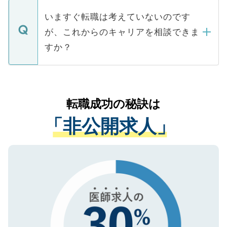
個人情報が漏えいすることはありませんの
合があります。 選考を効率よく行うため
の辞退の連絡はキャリアパートナーが行い
で、ご安心ください。当サイトからの登録
いますぐ転職は考えていないのです
に、医療機関が求める条件に合った人材の
ますので、ご安心ください。
などで収集したご登録者様の個人情報は、
が、これからのキャリアを相談できま
みを人材紹介会社に依頼するケースが増え
ご本人のキャリアアップおよび転職活動の
ています。
すか？
支援を目的に使用いたします。お預かりし
ているすべての個人データはご本人の許可
お気軽にご相談ください。先生専任のキャ
なく、医療機関側に開示したり、第三者に
リアパートナーが将来のご希望などをおう
提供することは一切ありません。また弊社
かがいして、現在の医療機関の状況や紹介
転職成功の秘訣は
は、個人情報の取り扱いについての厳密な
経験をまじえながら、適切なアドバイスを
管理基準を満たした事業者のみに付与され
「非公開求人」
させていただきます。すぐにご転職をされ
る、プライバシーマークを取得済みです。
ない方には、長期的なサポートが可能です
ご登録いただいた個人情報は、SSL（デー
ので、まずはご登録ください。
タ暗号化）によって保護されていますの
で、機密保持に関してもご安心ください。