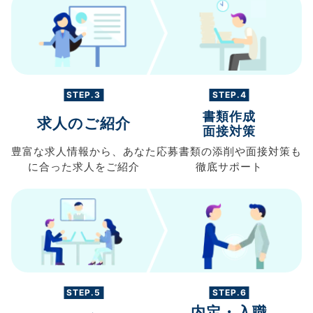
STEP.3
STEP.4
書類作成
求人のご紹介
面接対策
豊富な求人情報から、
あなた
応募書類の
添削や面接対策も
に合った求人を
ご紹介
徹底サポート
STEP.5
STEP.6
内定・入職