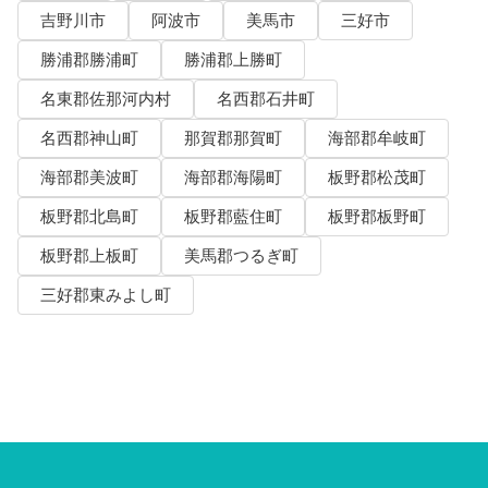
吉野川市
阿波市
美馬市
三好市
勝浦郡勝浦町
勝浦郡上勝町
名東郡佐那河内村
名西郡石井町
名西郡神山町
那賀郡那賀町
海部郡牟岐町
海部郡美波町
海部郡海陽町
板野郡松茂町
板野郡北島町
板野郡藍住町
板野郡板野町
板野郡上板町
美馬郡つるぎ町
三好郡東みよし町