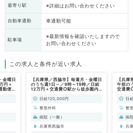
※詳細はお問い合わせください
最寄り駅
車通勤可能
自動車通勤
※最新情報を確認いたしますので
駐車場
お問い合わせください
この求人と条件が近い求人
・金曜日
【兵庫県／西脇市】毎週月・金曜日
【兵庫
万円＋
のうち週1日～／9時～19時／日給
午前の
通勤便利
12万円＋交通費◎駅から徒歩圏内
交通費
整形外科
で通勤便利◎外来診療のお仕事です
◎外来
（整形外科／非常勤）
／非常
日給120,000円
日給
整形外科
整
病院（一般）
病
兵庫県西脇市
兵