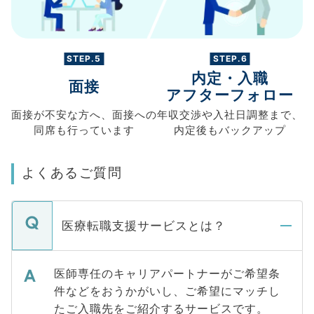
STEP.5
STEP.6
内定・入職
面接
アフターフォロー
面接が不安な方へ、
面接への
年収交渉や
入社日調整まで、
同席も
行っています
内定後もバックアップ
よくあるご質問
医療転職支援サービスとは？
医師専任のキャリアパートナーがご希望条
件などをおうかがいし、ご希望にマッチし
たご入職先をご紹介するサービスです。