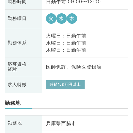
日勤午前:09:00〜12:00
勤務時間
火
水
木
勤務曜日
火曜日 : 日勤午前
水曜日 : 日勤午前
勤務体系
木曜日 : 日勤午前
応募資格・
医師免許、保険医登録済
経験
求人特徴
時給1.3万円以上
勤務地
兵庫県西脇市
勤務地