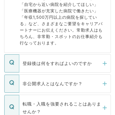
「自宅から近い病院を紹介してほしい」
「医療機器が充実した病院で働きたい」
「年収1,500万円以上の病院を探してい
る」など、さまざまなご要望をキャリアパ
ートナーにお伝えください。常勤求人はも
ちろん、非常勤・スポットのお仕事紹介も
行なっております。
登録後は何をすればよいのですか
ご登録いただきましたら、弊社担当者がご
登録内容を確認し、その後メールもしくは
非公開求人とはなんですか？
お電話にて次のステップのご案内をいたし
ます。通常、5営業日以内にはご連絡をせて
マイナビDOCTORで取り扱っている求人の
いただきますので、しばらくお待ちくださ
うち約3割は、Webサイトからご覧いただ
転職・入職を強要されることはありま
い。
けない「非公開求人」です。非公開求人は
せんか？