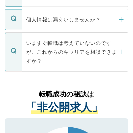
下記の理由によって、一般には公開してい
ません。
転職・入職を強要することは一切ありませ
ん。また、仮に応募先から内定をいただい
個人情報は漏えいしませんか？
■応募殺到を避けるため 人気のある医療機
たとしても、ご本人が納得しない限り、内
関を公にしてしまうと、応募が殺到する場
定を承諾する必要はありません。内定先へ
個人情報が漏えいすることはありませんの
合があります。 選考を効率よく行うため
の辞退の連絡はキャリアパートナーが行い
で、ご安心ください。当サイトからの登録
いますぐ転職は考えていないのです
に、医療機関が求める条件に合った人材の
ますので、ご安心ください。
などで収集したご登録者様の個人情報は、
が、これからのキャリアを相談できま
みを人材紹介会社に依頼するケースが増え
ご本人のキャリアアップおよび転職活動の
ています。
すか？
支援を目的に使用いたします。お預かりし
ているすべての個人データはご本人の許可
お気軽にご相談ください。先生専任のキャ
なく、医療機関側に開示したり、第三者に
リアパートナーが将来のご希望などをおう
提供することは一切ありません。また弊社
かがいして、現在の医療機関の状況や紹介
転職成功の秘訣は
は、個人情報の取り扱いについての厳密な
経験をまじえながら、適切なアドバイスを
管理基準を満たした事業者のみに付与され
「非公開求人」
させていただきます。すぐにご転職をされ
る、プライバシーマークを取得済みです。
ない方には、長期的なサポートが可能です
ご登録いただいた個人情報は、SSL（デー
ので、まずはご登録ください。
タ暗号化）によって保護されていますの
で、機密保持に関してもご安心ください。