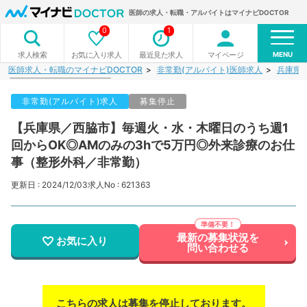
医師の求人・転職・アルバイトはマイナビDOCTOR
0
1
MENU
お気に入り求人
最近見た求人
マイページ
求人検索
医師求人・転職のマイナビDOCTOR
非常勤(アルバイト)医師求人
兵庫県
非常勤(アルバイト)求人
募集停止
【兵庫県／西脇市】毎週火・水・木曜日のうち週1
回からOK◎AMのみの3hで5万円◎外来診療のお仕
事（整形外科／非常勤）
更新日 : 2024/12/03
求人No : 621363
最新の募集状況を
お気に入り
問い合わせる
こちらの求人は募集を停止しております。