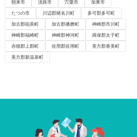
朝来市
淡路市
宍粟市
加東市
たつの市
川辺郡猪名川町
多可郡多可町
加古郡稲美町
加古郡播磨町
神崎郡市川町
神崎郡福崎町
神崎郡神河町
揖保郡太子町
赤穂郡上郡町
佐用郡佐用町
美方郡香美町
美方郡新温泉町