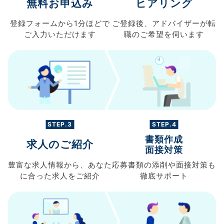
無料お申込み
ヒアリング
登録フォームから
1分ほどで
ご登録後、
アドバイザーが転
ご入力
いただけます
職の
ご希望を伺います
STEP.3
STEP.4
書類作成
求人のご紹介
面接対策
豊富な求人情報から、
あなた
応募書類の
添削や面接対策も
に合った求人を
ご紹介
徹底サポート