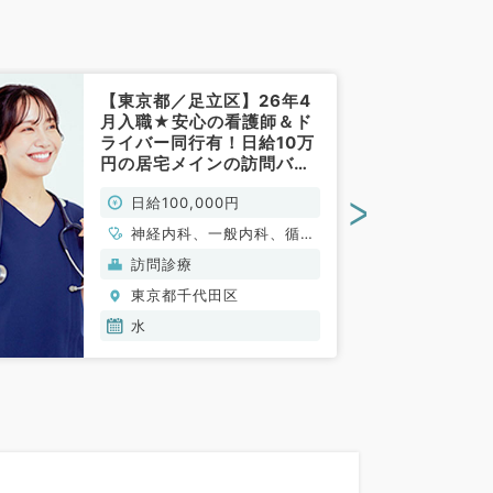
【東京都／足立区】26年4
月入職★安心の看護師＆ド
ライバー同行有！日給10万
円の居宅メインの訪問バイ
ト◎毎週水曜日の募集！
>
日給100,000円
（内科系／非常勤）
神経内科、一般内科、循環
器内科、呼吸器内科、消化
訪問診療
器内科、内分泌・代謝内
東京都千代田区
科、腎臓内科、老年内科、
血液内科、膠原病科
水