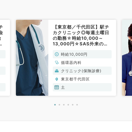
チ
【東京都／千代田区】駅チ
金
カクリニック◎毎週土曜日
給
の勤務☆時給10,000～
AS
13,000円☆SAS外来のお
環
仕事です！（循環器内科／
時給10,000円
非常勤）
循環器内科
クリニック(保険診療)
東京都千代田区
土