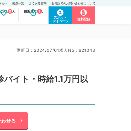
さまへ
拠点一覧
よくある質問
お電話でのお問い合わせについて
に入り求人
0
最近見た求人
1
スポット
無料登録
マイページ
更新日 : 2024/07/01
求人No : 621043
バイト・時給1.1万円以
合わせる