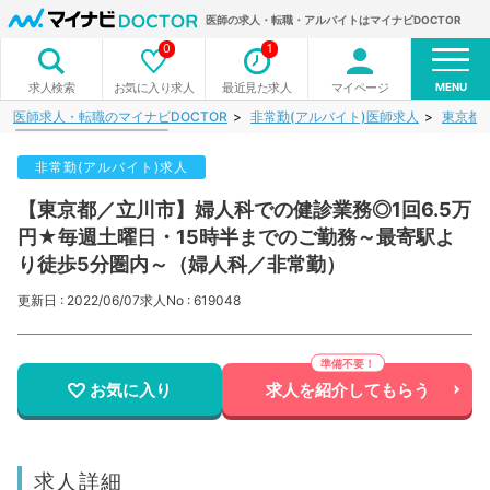
医師の求人・転職・アルバイトはマイナビDOCTOR
0
1
MENU
お気に入り求人
最近見た求人
マイページ
求人検索
医師求人・転職のマイナビDOCTOR
非常勤(アルバイト)医師求人
東京都
非常勤(アルバイト)求人
【東京都／立川市】婦人科での健診業務◎1回6.5万
円★毎週土曜日・15時半までのご勤務～最寄駅よ
り徒歩5分圏内～（婦人科／非常勤）
更新日 : 2022/06/07
求人No : 619048
お気に入り
求人を紹介してもらう
求人詳細