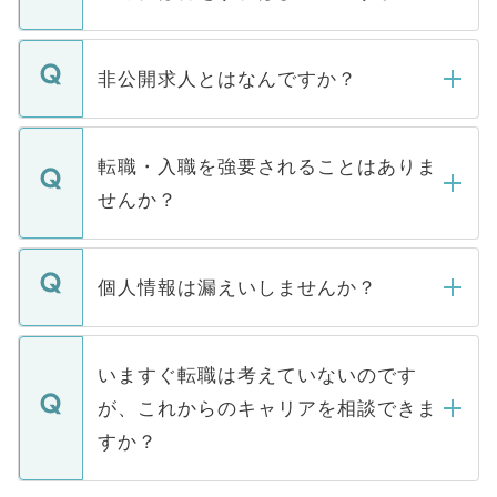
ご登録いただきましたら、弊社担当者がご
登録内容を確認し、その後メールもしくは
非公開求人とはなんですか？
お電話にて次のステップのご案内をいたし
ます。通常、5営業日以内にはご連絡をせて
マイナビDOCTORで取り扱っている求人の
いただきますので、しばらくお待ちくださ
うち約3割は、Webサイトからご覧いただ
転職・入職を強要されることはありま
い。
けない「非公開求人」です。非公開求人は
せんか？
下記の理由によって、一般には公開してい
ません。
転職・入職を強要することは一切ありませ
ん。また、仮に応募先から内定をいただい
個人情報は漏えいしませんか？
■応募殺到を避けるため 人気のある医療機
たとしても、ご本人が納得しない限り、内
関を公にしてしまうと、応募が殺到する場
定を承諾する必要はありません。内定先へ
個人情報が漏えいすることはありませんの
合があります。 選考を効率よく行うため
の辞退の連絡はキャリアパートナーが行い
で、ご安心ください。当サイトからの登録
いますぐ転職は考えていないのです
に、医療機関が求める条件に合った人材の
ますので、ご安心ください。
などで収集したご登録者様の個人情報は、
が、これからのキャリアを相談できま
みを人材紹介会社に依頼するケースが増え
ご本人のキャリアアップおよび転職活動の
ています。
すか？
支援を目的に使用いたします。お預かりし
ているすべての個人データはご本人の許可
お気軽にご相談ください。先生専任のキャ