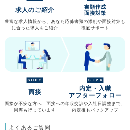
書類作成
求人のご紹介
面接対策
豊富な求人情報から、
あなた
応募書類の
添削や面接対策も
に合った求人を
ご紹介
徹底サポート
STEP.5
STEP.6
内定・入職
面接
アフターフォロー
面接が不安な方へ、
面接への
年収交渉や
入社日調整まで、
同席も
行っています
内定後もバックアップ
よくあるご質問