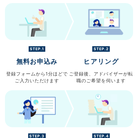
STEP.1
STEP.2
無料お申込み
ヒアリング
登録フォームから
1分ほどで
ご登録後、
アドバイザーが転
ご入力
いただけます
職の
ご希望を伺います
STEP.3
STEP.4