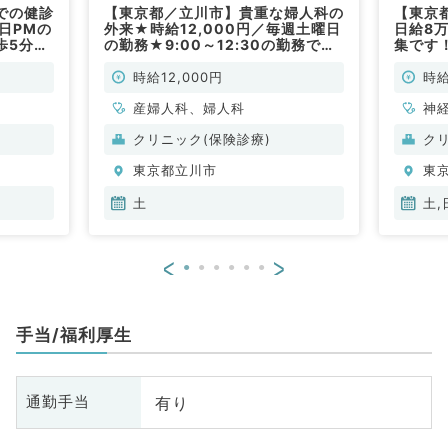
での健診
【東京都／立川市】貴重な婦人科の
【東京
日PMの
外来★時給12,000円／毎週土曜日
日給8
歩5分圏
の勤務★9:00～12:30の勤務で
集です
す！(非常勤／産婦人科・婦人科)
駅から
不問／
時給12,000円
時給
産婦人科、婦人科
神
ル
クリニック(保険診療)
ク
整
東京都立川市
東
脳
管
土
土,
器
眼
<
>
放
科
人
手当/福利厚生
科
化
臓
有り
通勤手当
科
科