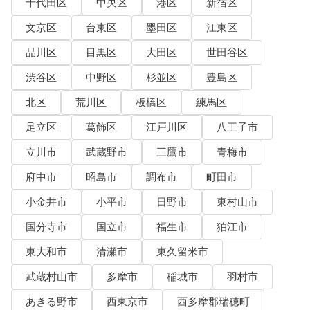
千代田区
中央区
港区
新宿区
文京区
台東区
墨田区
江東区
品川区
目黒区
大田区
世田谷区
渋谷区
中野区
杉並区
豊島区
北区
荒川区
板橋区
練馬区
足立区
葛飾区
江戸川区
八王子市
立川市
武蔵野市
三鷹市
青梅市
府中市
昭島市
調布市
町田市
小金井市
小平市
日野市
東村山市
国分寺市
国立市
福生市
狛江市
東大和市
清瀬市
東久留米市
武蔵村山市
多摩市
稲城市
羽村市
あきる野市
西東京市
西多摩郡瑞穂町