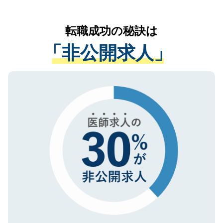
なく、医療機関側に開示したり、第三者に
リアパートナーが将来のご希望などをおう
提供することは一切ありません。また弊社
かがいして、現在の医療機関の状況や紹介
転職成功の秘訣は
は、個人情報の取り扱いについての厳密な
経験をまじえながら、適切なアドバイスを
管理基準を満たした事業者のみに付与され
「非公開求人」
させていただきます。すぐにご転職をされ
る、プライバシーマークを取得済みです。
ない方には、長期的なサポートが可能です
ご登録いただいた個人情報は、SSL（デー
ので、まずはご登録ください。
タ暗号化）によって保護されていますの
で、機密保持に関してもご安心ください。