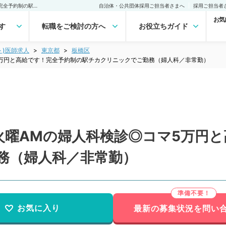
【東京都／板橋区】毎週火曜AMの婦人科検診◎コマ5万円と高給です！完全予約制の駅チカクリニックでご勤務（婦人科／非常勤）非常勤(アルバイト)の求人｜医師の求人・転職・アルバイトは【マイナビDOCTOR】
自治体・公共団体採用ご担当者さまへ
採用ご担当者
お気
す
転職をご検討の方へ
お役立ちガイド
ト)医師求人
東京都
板橋区
5万円と高給です！完全予約制の駅チカクリニックでご勤務（婦人科／非常勤）
火曜AMの婦人科検診◎コマ5万円
務（婦人科／非常勤）
お気に入り
最新の募集状況を問い