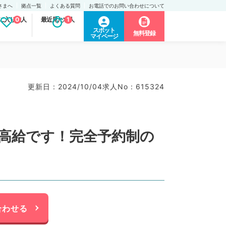
さまへ
拠点一覧
よくある質問
お電話でのお問い合わせについて
に入り求人
0
最近見た求人
1
スポット
無料登録
マイページ
更新日 : 2024/10/04
求人No : 615324
と高給です！完全予約制の
合わせる