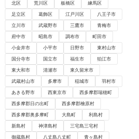
北区
荒川区
板橋区
練馬区
足立区
葛飾区
江戸川区
八王子市
立川市
武蔵野市
三鷹市
青梅市
府中市
昭島市
調布市
町田市
小金井市
小平市
日野市
東村山市
国分寺市
国立市
福生市
狛江市
東大和市
清瀬市
東久留米市
武蔵村山市
多摩市
稲城市
羽村市
あきる野市
西東京市
西多摩郡瑞穂町
西多摩郡日の出町
西多摩郡檜原村
西多摩郡奥多摩町
大島町
利島村
新島村
神津島村
三宅島三宅村
御蔵島村
八丈島八丈町
青ヶ島村