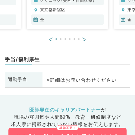
クリニック(美容・自由診療）
ク
臓血管外
東京都新宿区
東
泌尿器
人科、眼
金
金
道科、放
ョン科、
<
>
ク、人工
般内科、
、内分
手当/福利厚生
、老年内
科、消化
診療科、
※詳細はお問い合わせください
通勤手当
ドック、
、膠原病
大腸・肛
医師専任のキャリアパートナー
が
職場の雰囲気や人間関係、
教育・研修制度など
求人票に掲載されていない情報をお伝えします。