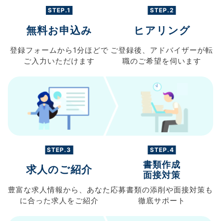
STEP.1
STEP.2
無料お申込み
ヒアリング
登録フォームから
1分ほどで
ご登録後、
アドバイザーが転
ご入力
いただけます
職の
ご希望を伺います
STEP.3
STEP.4
書類作成
求人のご紹介
面接対策
豊富な求人情報から、
あなた
応募書類の
添削や面接対策も
に合った求人を
ご紹介
徹底サポート