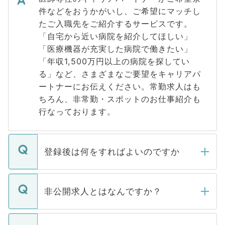
件などをおうかがいし、ご希望にマッチし
たご入職先をご紹介するサービスです。
「自宅から近い病院を紹介してほしい」
「医療機器が充実した病院で働きたい」
「年収1,500万円以上の病院を探してい
る」など、さまざまなご要望をキャリアパ
ートナーにお伝えください。常勤求人はも
ちろん、非常勤・スポットのお仕事紹介も
行なっております。
登録後は何をすればよいのですか
ご登録いただきましたら、弊社担当者がご
登録内容を確認し、その後メールもしくは
非公開求人とはなんですか？
お電話にて次のステップのご案内をいたし
ます。通常、5営業日以内にはご連絡をせて
マイナビDOCTORで取り扱っている求人の