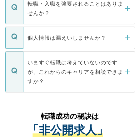
いただきますので、しばらくお待ちくださ
うち約3割は、Webサイトからご覧いただ
転職・入職を強要されることはありま
い。
けない「非公開求人」です。非公開求人は
せんか？
下記の理由によって、一般には公開してい
ません。
転職・入職を強要することは一切ありませ
ん。また、仮に応募先から内定をいただい
個人情報は漏えいしませんか？
■応募殺到を避けるため 人気のある医療機
たとしても、ご本人が納得しない限り、内
関を公にしてしまうと、応募が殺到する場
定を承諾する必要はありません。内定先へ
個人情報が漏えいすることはありませんの
合があります。 選考を効率よく行うため
の辞退の連絡はキャリアパートナーが行い
で、ご安心ください。当サイトからの登録
いますぐ転職は考えていないのです
に、医療機関が求める条件に合った人材の
ますので、ご安心ください。
などで収集したご登録者様の個人情報は、
が、これからのキャリアを相談できま
みを人材紹介会社に依頼するケースが増え
ご本人のキャリアアップおよび転職活動の
ています。
すか？
支援を目的に使用いたします。お預かりし
ているすべての個人データはご本人の許可
お気軽にご相談ください。先生専任のキャ
なく、医療機関側に開示したり、第三者に
リアパートナーが将来のご希望などをおう
提供することは一切ありません。また弊社
かがいして、現在の医療機関の状況や紹介
転職成功の秘訣は
は、個人情報の取り扱いについての厳密な
経験をまじえながら、適切なアドバイスを
管理基準を満たした事業者のみに付与され
「非公開求人」
させていただきます。すぐにご転職をされ
る、プライバシーマークを取得済みです。
ない方には、長期的なサポートが可能です
ご登録いただいた個人情報は、SSL（デー