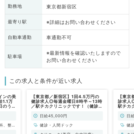
東京都新宿区
勤務地
※詳細はお問い合わせください
最寄り駅
車通勤不可
自動車通勤
※最新情報を確認いたしますので
駐車場
お問い合わせください
この求人と条件が近い求人
インの美
【東京都／新宿区】1回4.5万円の
【東京
1.1万
健診求人◎毎週金曜日8時半～13時
診求人
日のうち
／駅チカクリニックです！（健診・
駅チカ
2年4月
人間ドック／非常勤）
間ドッ
常勤）
日給45,000円
日給
科、整形
健診・人間ドック
健
科、脳神