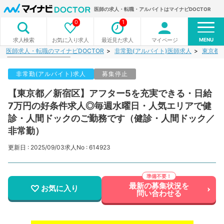
医師の求人・転職・アルバイトはマイナビDOCTOR
0
1
MENU
お気に入り求人
最近見た求人
マイページ
求人検索
医師求人・転職のマイナビDOCTOR
非常勤(アルバイト)医師求人
東京都
非常勤(アルバイト)求人
募集停止
【東京都／新宿区】アフター5を充実できる・日給
7万円の好条件求人◎毎週水曜日・人気エリアで健
診・人間ドックのご勤務です（健診・人間ドック／
非常勤）
更新日 : 2025/09/03
求人No : 614923
最新の募集状況を
お気に入り
問い合わせる