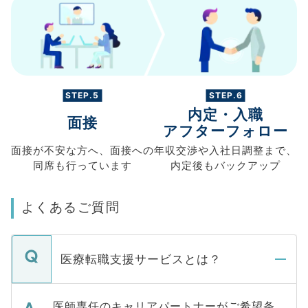
STEP.5
STEP.6
内定・入職
面接
アフターフォロー
面接が不安な方へ、
面接への
年収交渉や
入社日調整まで、
同席も
行っています
内定後もバックアップ
よくあるご質問
医療転職支援サービスとは？
医師専任のキャリアパートナーがご希望条