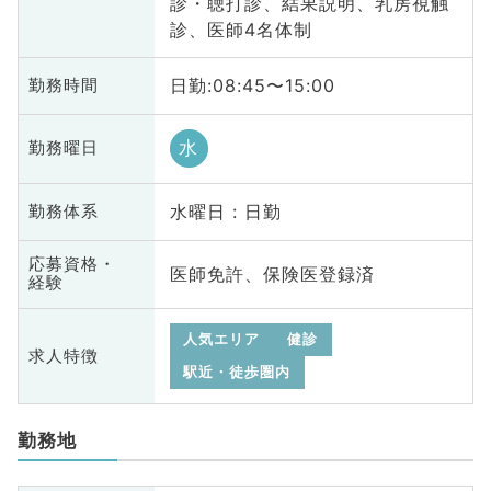
診・聴打診、結果説明、乳房視触
診、医師4名体制
日勤:08:45〜15:00
勤務時間
水
勤務曜日
水曜日 : 日勤
勤務体系
応募資格・
医師免許、保険医登録済
経験
人気エリア
健診
求人特徴
駅近・徒歩圏内
勤務地