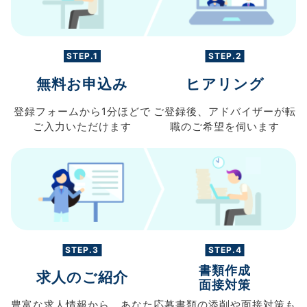
STEP.1
STEP.2
無料お申込み
ヒアリング
登録フォームから
1分ほどで
ご登録後、
アドバイザーが転
ご入力
いただけます
職の
ご希望を伺います
STEP.3
STEP.4
書類作成
求人のご紹介
面接対策
豊富な求人情報から、
あなた
応募書類の
添削や面接対策も