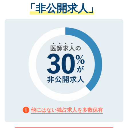
管理基準を満たした事業者のみに付与され
「非公開求人」
させていただきます。すぐにご転職をされ
る、プライバシーマークを取得済みです。
ない方には、長期的なサポートが可能です
ご登録いただいた個人情報は、SSL（デー
ので、まずはご登録ください。
タ暗号化）によって保護されていますの
で、機密保持に関してもご安心ください。
他にはない独占求人を多数保有