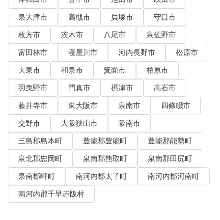
泉大津市
高槻市
貝塚市
守口市
枚方市
茨木市
八尾市
泉佐野市
富田林市
寝屋川市
河内長野市
松原市
大東市
和泉市
箕面市
柏原市
羽曳野市
門真市
摂津市
高石市
藤井寺市
東大阪市
泉南市
四條畷市
交野市
大阪狭山市
阪南市
三島郡島本町
豊能郡豊能町
豊能郡能勢町
泉北郡忠岡町
泉南郡熊取町
泉南郡田尻町
泉南郡岬町
南河内郡太子町
南河内郡河南町
南河内郡千早赤阪村