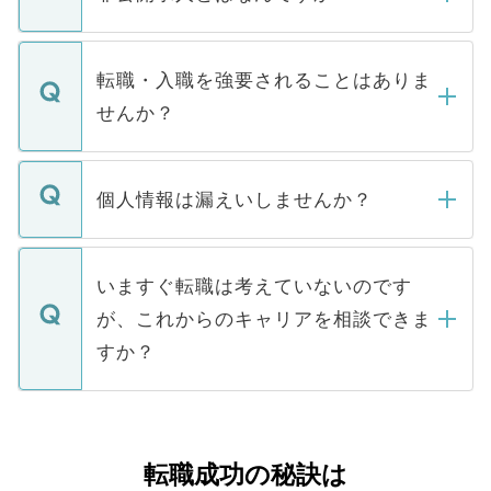
お電話にて次のステップのご案内をいたし
ます。通常、5営業日以内にはご連絡をせて
マイナビDOCTORで取り扱っている求人の
いただきますので、しばらくお待ちくださ
うち約3割は、Webサイトからご覧いただ
転職・入職を強要されることはありま
い。
けない「非公開求人」です。非公開求人は
せんか？
下記の理由によって、一般には公開してい
ません。
転職・入職を強要することは一切ありませ
ん。また、仮に応募先から内定をいただい
個人情報は漏えいしませんか？
■応募殺到を避けるため 人気のある医療機
たとしても、ご本人が納得しない限り、内
関を公にしてしまうと、応募が殺到する場
定を承諾する必要はありません。内定先へ
個人情報が漏えいすることはありませんの
合があります。 選考を効率よく行うため
の辞退の連絡はキャリアパートナーが行い
で、ご安心ください。当サイトからの登録
いますぐ転職は考えていないのです
に、医療機関が求める条件に合った人材の
ますので、ご安心ください。
などで収集したご登録者様の個人情報は、
が、これからのキャリアを相談できま
みを人材紹介会社に依頼するケースが増え
ご本人のキャリアアップおよび転職活動の
ています。
すか？
支援を目的に使用いたします。お預かりし
ているすべての個人データはご本人の許可
お気軽にご相談ください。先生専任のキャ
なく、医療機関側に開示したり、第三者に
リアパートナーが将来のご希望などをおう
提供することは一切ありません。また弊社
かがいして、現在の医療機関の状況や紹介
転職成功の秘訣は
は、個人情報の取り扱いについての厳密な
経験をまじえながら、適切なアドバイスを