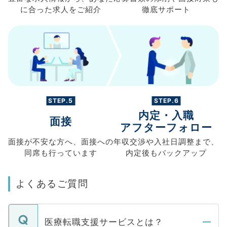
に合った求人を
ご紹介
徹底サポート
STEP.5
STEP.6
内定・入職
面接
アフターフォロー
面接が不安な方へ、
面接への
年収交渉や
入社日調整まで、
同席も
行っています
内定後もバックアップ
よくあるご質問
医療転職支援サービスとは？