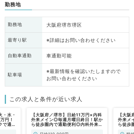
勤務地
大阪府堺市堺区
勤務地
※詳細はお問い合わせください
最寄り駅
車通勤可能
自動車通勤
※最新情報を確認いたしますので
駐車場
お問い合わせください
この求人と条件が近い求人
火・水・
【大阪府／堺市】日給11万円×内科
【大阪
5万円！
外来メイン◎毎週月曜日終日！駅か
外来メ
クで通勤
ら徒歩圏内で通勤便利◎内科外来・
ら徒歩
す（内科
病棟管理・救急対応のお仕事です
病棟管
（一般内科／非常勤）
（一般
日給110,000円
時給