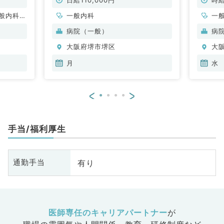
般内科、
一般内科
一
、消化器
病院（一般）
病
、腎臓内
大阪府堺市堺区
大
、膠原病
月
水
<
>
手当/福利厚生
有り
通勤手当
医師専任のキャリアパートナー
が