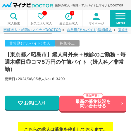
医師の求人・転職・アルバイトはマイナビDOCTOR
0
1
MENU
お気に入り求人
最近見た求人
マイページ
求人検索
医師求人・転職のマイナビDOCTOR
非常勤(アルバイト)医師求人
東京都
非常勤(アルバイト)求人
募集停止
【東京都／昭島市】婦人科外来＋検診のご勤務・毎
週木曜日◎コマ5万円の午前バイト（婦人科／非常
勤）
更新日 : 2024/08/05
求人No : 613490
最新の募集状況を
お気に入り
問い合わせる
こちらの求人は募集を停止しております。