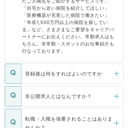
たご入職先をご紹介するサービスです。
「自宅から近い病院を紹介してほしい」
「医療機器が充実した病院で働きたい」
「年収1,500万円以上の病院を探してい
る」など、さまざまなご要望をキャリアパ
ートナーにお伝えください。常勤求人はも
ちろん、非常勤・スポットのお仕事紹介も
行なっております。
登録後は何をすればよいのですか
ご登録いただきましたら、弊社担当者がご
登録内容を確認し、その後メールもしくは
非公開求人とはなんですか？
お電話にて次のステップのご案内をいたし
ます。通常、5営業日以内にはご連絡をせて
マイナビDOCTORで取り扱っている求人の
いただきますので、しばらくお待ちくださ
うち約3割は、Webサイトからご覧いただ
転職・入職を強要されることはありま
い。
けない「非公開求人」です。非公開求人は
せんか？