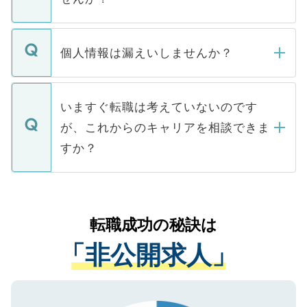
下記の理由によって、一般には公開してい
ません。
転職・入職を強要することは一切ありませ
ん。また、仮に応募先から内定をいただい
個人情報は漏えいしませんか？
■応募殺到を避けるため 人気のある医療機
たとしても、ご本人が納得しない限り、内
関を公にしてしまうと、応募が殺到する場
定を承諾する必要はありません。内定先へ
個人情報が漏えいすることはありませんの
合があります。 選考を効率よく行うため
の辞退の連絡はキャリアパートナーが行い
で、ご安心ください。当サイトからの登録
いますぐ転職は考えていないのです
に、医療機関が求める条件に合った人材の
ますので、ご安心ください。
などで収集したご登録者様の個人情報は、
が、これからのキャリアを相談できま
みを人材紹介会社に依頼するケースが増え
ご本人のキャリアアップおよび転職活動の
ています。
すか？
支援を目的に使用いたします。お預かりし
ているすべての個人データはご本人の許可
お気軽にご相談ください。先生専任のキャ
なく、医療機関側に開示したり、第三者に
リアパートナーが将来のご希望などをおう
提供することは一切ありません。また弊社
かがいして、現在の医療機関の状況や紹介
転職成功の秘訣は
は、個人情報の取り扱いについての厳密な
経験をまじえながら、適切なアドバイスを
管理基準を満たした事業者のみに付与され
「非公開求人」
させていただきます。すぐにご転職をされ
る、プライバシーマークを取得済みです。
ない方には、長期的なサポートが可能です
ご登録いただいた個人情報は、SSL（デー
ので、まずはご登録ください。
タ暗号化）によって保護されていますの