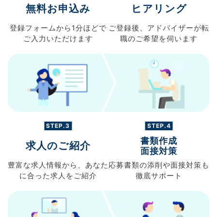
無料お申込み
ヒアリング
登録フォームから
1分ほどで
ご登録後、
アドバイザーが転
ご入力
いただけます
職の
ご希望を伺います
STEP.3
STEP.4
書類作成
求人のご紹介
面接対策
豊富な求人情報から、
あなた
応募書類の
添削や面接対策も
に合った求人を
ご紹介
徹底サポート