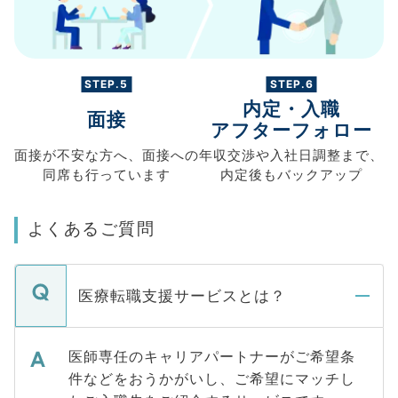
STEP.5
STEP.6
内定・入職
面接
アフターフォロー
面接が不安な方へ、
面接への
年収交渉や
入社日調整まで、
同席も
行っています
内定後もバックアップ
よくあるご質問
医療転職支援サービスとは？
医師専任のキャリアパートナーがご希望条
件などをおうかがいし、ご希望にマッチし