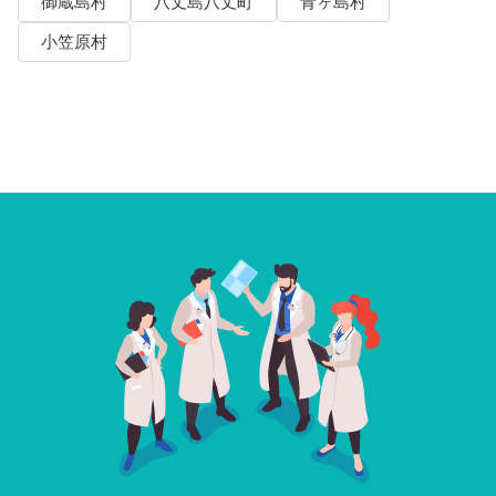
御蔵島村
八丈島八丈町
青ヶ島村
小笠原村