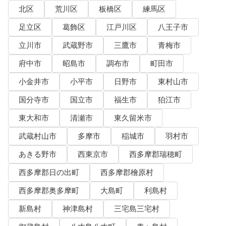
北区
荒川区
板橋区
練馬区
足立区
葛飾区
江戸川区
八王子市
立川市
武蔵野市
三鷹市
青梅市
府中市
昭島市
調布市
町田市
小金井市
小平市
日野市
東村山市
国分寺市
国立市
福生市
狛江市
東大和市
清瀬市
東久留米市
武蔵村山市
多摩市
稲城市
羽村市
あきる野市
西東京市
西多摩郡瑞穂町
西多摩郡日の出町
西多摩郡檜原村
西多摩郡奥多摩町
大島町
利島村
新島村
神津島村
三宅島三宅村