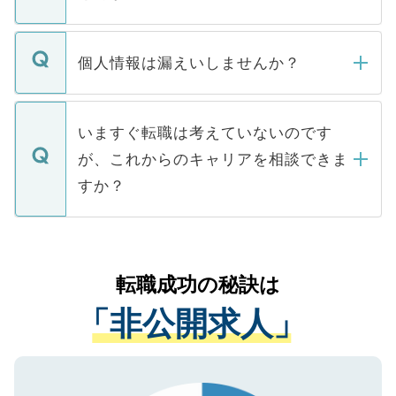
下記の理由によって、一般には公開してい
ません。
転職・入職を強要することは一切ありませ
ん。また、仮に応募先から内定をいただい
個人情報は漏えいしませんか？
■応募殺到を避けるため 人気のある医療機
たとしても、ご本人が納得しない限り、内
関を公にしてしまうと、応募が殺到する場
定を承諾する必要はありません。内定先へ
個人情報が漏えいすることはありませんの
合があります。 選考を効率よく行うため
の辞退の連絡はキャリアパートナーが行い
で、ご安心ください。当サイトからの登録
いますぐ転職は考えていないのです
に、医療機関が求める条件に合った人材の
ますので、ご安心ください。
などで収集したご登録者様の個人情報は、
が、これからのキャリアを相談できま
みを人材紹介会社に依頼するケースが増え
ご本人のキャリアアップおよび転職活動の
ています。
すか？
支援を目的に使用いたします。お預かりし
ているすべての個人データはご本人の許可
お気軽にご相談ください。先生専任のキャ
なく、医療機関側に開示したり、第三者に
リアパートナーが将来のご希望などをおう
提供することは一切ありません。また弊社
かがいして、現在の医療機関の状況や紹介
転職成功の秘訣は
は、個人情報の取り扱いについての厳密な
経験をまじえながら、適切なアドバイスを
管理基準を満たした事業者のみに付与され
「非公開求人」
させていただきます。すぐにご転職をされ
る、プライバシーマークを取得済みです。
ない方には、長期的なサポートが可能です
ご登録いただいた個人情報は、SSL（デー
ので、まずはご登録ください。
タ暗号化）によって保護されていますの
で、機密保持に関してもご安心ください。