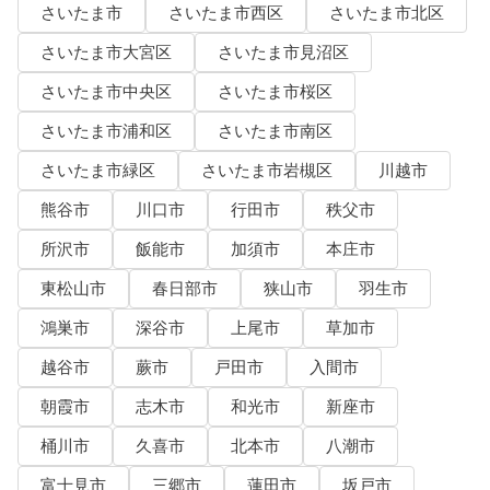
さいたま市
さいたま市西区
さいたま市北区
さいたま市大宮区
さいたま市見沼区
さいたま市中央区
さいたま市桜区
さいたま市浦和区
さいたま市南区
さいたま市緑区
さいたま市岩槻区
川越市
熊谷市
川口市
行田市
秩父市
所沢市
飯能市
加須市
本庄市
東松山市
春日部市
狭山市
羽生市
鴻巣市
深谷市
上尾市
草加市
越谷市
蕨市
戸田市
入間市
朝霞市
志木市
和光市
新座市
桶川市
久喜市
北本市
八潮市
富士見市
三郷市
蓮田市
坂戸市