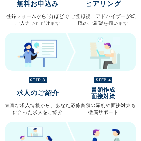
無料お申込み
ヒアリング
登録フォームから
1分ほどで
ご登録後、
アドバイザーが転
ご入力
いただけます
職の
ご希望を伺います
STEP.3
STEP.4
書類作成
求人のご紹介
面接対策
豊富な求人情報から、
あなた
応募書類の
添削や面接対策も
に合った求人を
ご紹介
徹底サポート