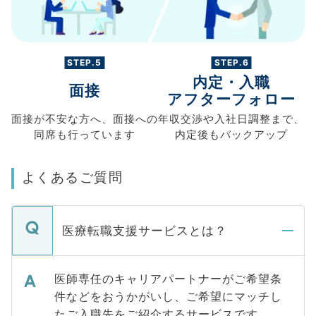
STEP.5
STEP.6
内定・入職
面接
アフターフォロー
面接が不安な方へ、
面接への
年収交渉や
入社日調整まで、
同席も
行っています
内定後もバックアップ
よくあるご質問
医療転職支援サービスとは？
医師専任のキャリアパートナーがご希望条
件などをおうかがいし、ご希望にマッチし
たご入職先をご紹介するサービスです。