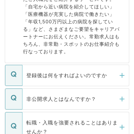
「自宅から近い病院を紹介してほしい」
「医療機器が充実した病院で働きたい」
「年収1,500万円以上の病院を探してい
る」など、さまざまなご要望をキャリアパ
ートナーにお伝えください。常勤求人はも
ちろん、非常勤・スポットのお仕事紹介も
行なっております。
登録後は何をすればよいのですか
ご登録いただきましたら、弊社担当者がご
登録内容を確認し、その後メールもしくは
非公開求人とはなんですか？
お電話にて次のステップのご案内をいたし
ます。通常、5営業日以内にはご連絡をせて
マイナビDOCTORで取り扱っている求人の
いただきますので、しばらくお待ちくださ
うち約3割は、Webサイトからご覧いただ
転職・入職を強要されることはありま
い。
けない「非公開求人」です。非公開求人は
せんか？