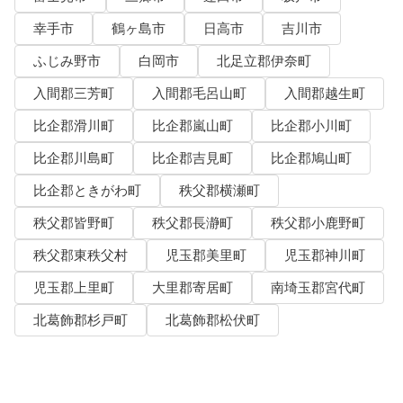
幸手市
鶴ヶ島市
日高市
吉川市
ふじみ野市
白岡市
北足立郡伊奈町
入間郡三芳町
入間郡毛呂山町
入間郡越生町
比企郡滑川町
比企郡嵐山町
比企郡小川町
比企郡川島町
比企郡吉見町
比企郡鳩山町
比企郡ときがわ町
秩父郡横瀬町
秩父郡皆野町
秩父郡長瀞町
秩父郡小鹿野町
秩父郡東秩父村
児玉郡美里町
児玉郡神川町
児玉郡上里町
大里郡寄居町
南埼玉郡宮代町
北葛飾郡杉戸町
北葛飾郡松伏町