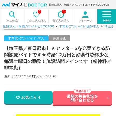
医師の求人・転職・アルバイトはマイナビDOCTOR
0
1
MENU
お気に入り求人
最近見た求人
マイページ
求人検索
医師求人・転職のマイナビDOCTOR
非常勤(アルバイト)医師求人
埼玉県
非常勤(アルバイト)求人
募集停止
【埼玉県／春日部市】★アフター5を充実できる訪
問診療バイトです★時給1.2万円と好条件◎稀少な
毎週土曜日の勤務！施設訪問メインです（精神科／
非常勤）
更新日 : 2024/03/21
求人No : 588193
最新の募集状況を
お気に入り
問い合わせる