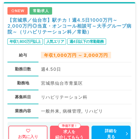
NEW
常勤求人
【宮城県／仙台市】駅チカ！週4.5日1000万円～
2,000万円◎当直・オンコール相談可～大手グループ病
院～（リハビリテーション科／常勤）
年収1,800万円以上
人気エリア
週4日以下の常勤勤務
給与
年収1,000万円 ～ 2,000万円
勤務日数
週4.50日
勤務地
宮城県仙台市青葉区
募集科目
リハビリテーション科
業務内容
一般外来, 病棟管理, リハビリ
詳細を
求人を
見る
お気に入り
紹介してもらう