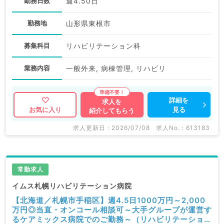
勤務日数
週4.50日
勤務地
山形県東根市
募集科目
リハビリテーション科
業務内容
一般外来, 病棟管理, リハビリ
詳細を
求人を
見る
お気に入り
紹介してもらう
求人更新日 : 2026/07/08
求人No. : 613183
常勤求人
イムス札幌リハビリテーション病院
【北海道／札幌市手稲区】週4.5日1000万円～2,000
万円◎当直・オンコール相談可～大手グループが運営す
るケアミックス病院でのご勤務～（リハビリテーション