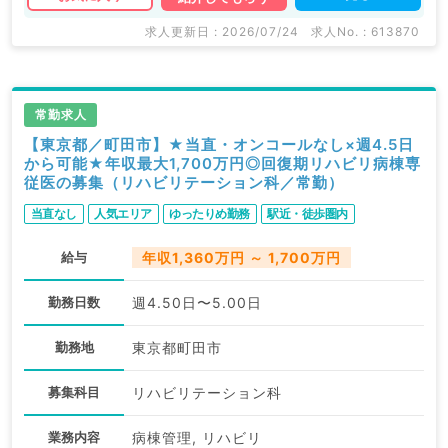
求人更新日 : 2026/07/24
求人No. : 613870
常勤求人
【東京都／町田市】★当直・オンコールなし×週4.5日
から可能★年収最大1,700万円◎回復期リハビリ病棟専
従医の募集（リハビリテーション科／常勤）
当直なし
人気エリア
ゆったりめ勤務
駅近・徒歩圏内
給与
年収1,360万円 ～ 1,700万円
勤務日数
週4.50日〜5.00日
勤務地
東京都町田市
募集科目
リハビリテーション科
業務内容
病棟管理, リハビリ