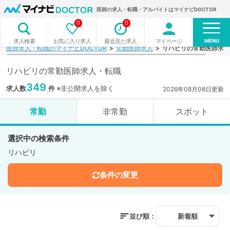
医師の求人・転職・アルバイトはマイナビDOCTOR
0
0
MENU
お気に入り求人
最近見た求人
マイページ
求人検索
医師求人・転職のマイナビDOCTOR
常勤医師求人
リハビリの常勤医師求人
リハビリの常勤医師求人・転職
349
求人数
件
※非公開求人を除く
2026年08月08日更新
常勤
非常勤
スポット
選択中の検索条件
リハビリ
条件の変更
並び順：
新着順