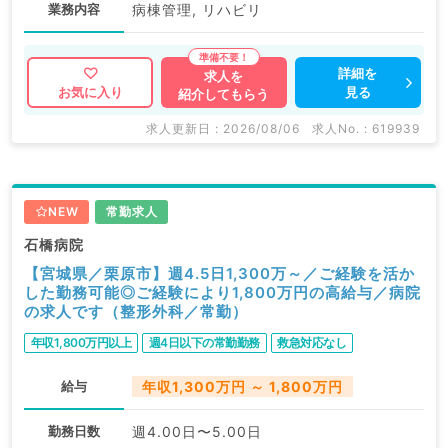
業務内容
病棟管理, リハビリ
詳細を
求人を
見る
お気に入り
紹介してもらう
求人更新日 : 2026/08/06
求人No. : 619939
NEW
常勤求人
石橋病院
【宮城県／栗原市】週4.5日1,300万～／ご経験を活か
した勤務可能◎ご経験により1,800万円の高給与／病院
の求人です（整形外科／常勤）
年収1,800万円以上
週4日以下の常勤勤務
救急対応なし
給与
年収1,300万円 ～ 1,800万円
勤務日数
週4.00日〜5.00日