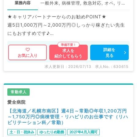
業務内容
一般外来, 病棟管理, 救急対応, オペ, リハビリ
★キャリアパートナーからのお勧めPOINT★
週5日1,000万円～2,000万円◎しっかり稼ぎたい先生
にもおすすめです♪
マイカー通勤可能で通勤も便利です。
詳細を
求人を
見る
お気に入り
紹介してもらう
マイナビDOCTORでは病院やクリニックなどの医療機
関求人はもちろんのこと、
求人更新日 : 2026/07/13
求人No. : 630615
掲載情報以外にも産業医等の企業系求人も多数扱ってい
ます。
求人内容の詳細等はお気軽にお問合せ下さい。
常勤求人
愛全病院
【北海道／札幌市南区】週4日～常勤◎年収1,200万円
～1,750万円◎病棟管理・リハビリのお仕事です（リハ
ビリテーション科／常勤）
土・日・祝休み
ゆったりめ勤務
2027年4月入職可