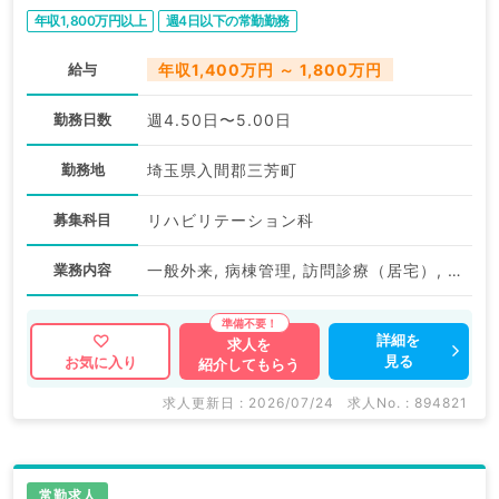
年収1,800万円以上
週4日以下の常勤勤務
給与
年収1,400万円 ～ 1,800万円
勤務日数
週4.50日〜5.00日
勤務地
埼玉県入間郡三芳町
募集科目
リハビリテーション科
業務内容
一般外来, 病棟管理, 訪問診療（居宅）, 訪問診療（施設）, リハビリ
詳細を
求人を
見る
お気に入り
紹介してもらう
求人更新日 : 2026/07/24
求人No. : 894821
常勤求人