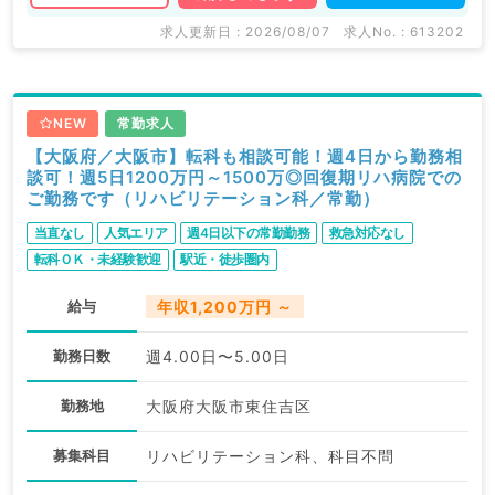
求人更新日 : 2026/08/07
求人No. : 613202
NEW
常勤求人
【大阪府／大阪市】転科も相談可能！週4日から勤務相
談可！週5日1200万円～1500万◎回復期リハ病院での
ご勤務です（リハビリテーション科／常勤）
当直なし
人気エリア
週4日以下の常勤勤務
救急対応なし
転科ＯＫ・未経験歓迎
駅近・徒歩圏内
給与
年収1,200万円 ～
勤務日数
週4.00日〜5.00日
勤務地
大阪府大阪市東住吉区
募集科目
リハビリテーション科、科目不問