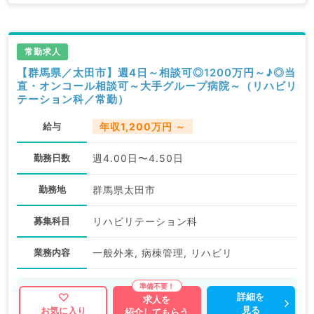
常勤求人
【群馬県／太田市】週4日～相談可◎1200万円～♪◎当
直・オンコール相談可～大手グループ病院～（リハビリ
テーション科／常勤）
給与
年収1,200万円 ～
勤務日数
週4.00日〜4.50日
勤務地
群馬県太田市
募集科目
リハビリテーション科
業務内容
一般外来, 病棟管理, リハビリ
詳細を
求人を
見る
お気に入り
紹介してもらう