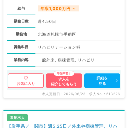
科／常勤）
給与
年収1,000万円 ～
勤務日数
週4.50日
勤務地
北海道札幌市手稲区
募集科目
リハビリテーション科
業務内容
一般外来, 病棟管理, リハビリ
詳細を
求人を
見る
お気に入り
紹介してもらう
求人更新日 : 2026/06/23
求人No. : 613226
常勤求人
【岩手県／一関市】週5,25日／外来や病棟管理、リハ