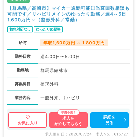
【群馬県／高崎市】マイカー通勤可能◎当直回数相談も
可能です／リハビリメインのゆったり勤務／週4～5日
1,600万円～（整形外科／常勤）
救急対応なし
ゆったりめ勤務
給与
年収1,600万円 ～ 1,800万円
勤務日数
週4.00日〜5.00日
勤務地
群馬県館林市
募集科目
整形外科
業務内容
一般外来, リハビリ
詳細を
求人を
見る
お気に入り
紹介してもらう
求人更新日 : 2026/07/24
求人No. : 615727