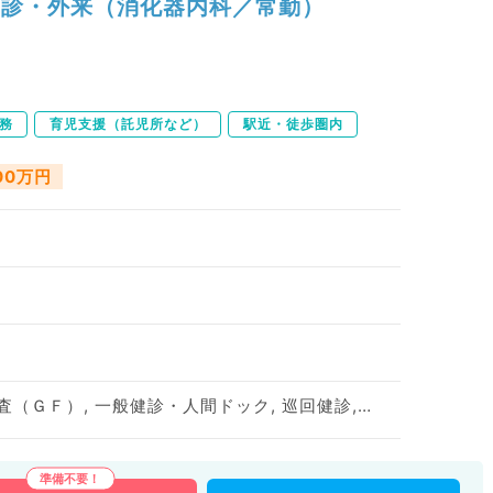
診・外来（消化器内科／常勤）
務
育児支援（託児所など）
駅近・徒歩圏内
500万円
一般外来, 上部内視鏡検査（ＧＦ）, 一般健診・人間ドック, 巡回健診, 予防接種, その他