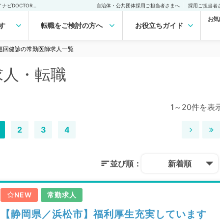
巡回健診の常勤医師求人・転職｜医師の求人・転職・アルバイトは【マイナビDOCTOR】
自治体・公共団体採用ご担当者さまへ
採用ご担当者
お気
す
転職をご検討の方へ
お役立ちガイド
巡回健診の常勤医師求人一覧
求人・転職
1～20件を表
2
3
4
並び順：
新着順
NEW
常勤求人
【静岡県／浜松市】福利厚生充実しています