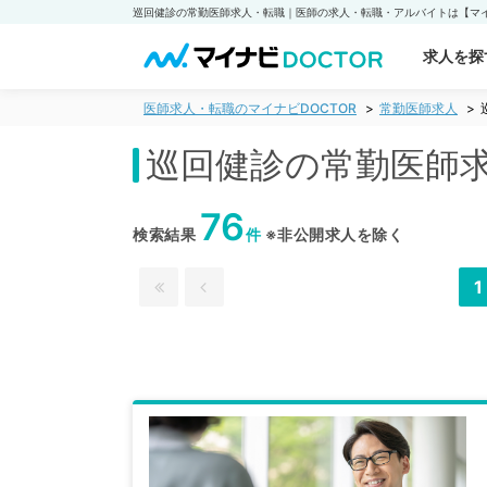
求人を探
医師求人・転職のマイナビDOCTOR
常勤医師求人
巡回健診の常勤医師
76
検索結果
件
※非公開求人を除く
1