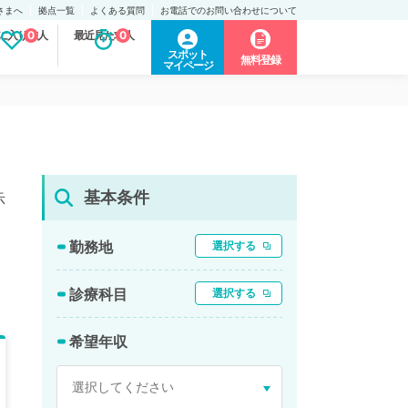
さまへ
拠点一覧
よくある質問
お電話でのお問い合わせについて
に入り求人
0
最近見た求人
0
スポット
無料登録
マイページ
基本条件
示
勤務地
選択する
診療科目
選択する
希望年収