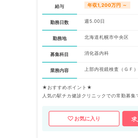
年収1,200万円 ～
給与
週5.00日
勤務日数
北海道札幌市中央区
勤務地
消化器内科
募集科目
上部内視鏡検査（ＧＦ）,
業務内容
★おすすめポイント★
人気の駅チカ健診クリニックでの常勤募集
当直なし＆オンコールなし／残業少なめの
お気に入り
求