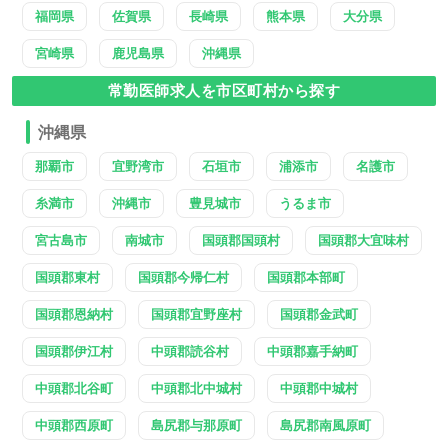
福岡県
佐賀県
長崎県
熊本県
大分県
宮崎県
鹿児島県
沖縄県
常勤医師求人を市区町村から探す
沖縄県
那覇市
宜野湾市
石垣市
浦添市
名護市
糸満市
沖縄市
豊見城市
うるま市
宮古島市
南城市
国頭郡国頭村
国頭郡大宜味村
国頭郡東村
国頭郡今帰仁村
国頭郡本部町
国頭郡恩納村
国頭郡宜野座村
国頭郡金武町
国頭郡伊江村
中頭郡読谷村
中頭郡嘉手納町
中頭郡北谷町
中頭郡北中城村
中頭郡中城村
中頭郡西原町
島尻郡与那原町
島尻郡南風原町