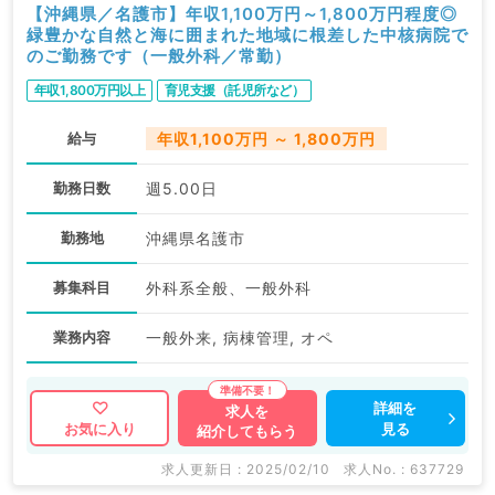
【沖縄県／名護市】年収1,100万円～1,800万円程度◎
緑豊かな自然と海に囲まれた地域に根差した中核病院で
のご勤務です（一般外科／常勤）
年収1,800万円以上
育児支援（託児所など）
給与
年収1,100万円 ～ 1,800万円
勤務日数
週5.00日
勤務地
沖縄県名護市
募集科目
外科系全般、一般外科
業務内容
一般外来, 病棟管理, オペ
詳細を
求人を
見る
お気に入り
紹介してもらう
求人更新日 : 2025/02/10
求人No. : 637729