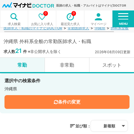
医師の求人・転職・アルバイトはマイナビDOCTOR
0
0
MENU
お気に入り求人
最近見た求人
マイページ
求人検索
医師求人・転職のマイナビDOCTOR
常勤医師求人
沖縄県
外科系全般
沖縄県 外科系全般の常勤医師求人・転職
21
求人数
件
※非公開求人を除く
2026年08月09日更新
常勤
非常勤
スポット
選択中の検索条件
沖縄県
条件の変更
並び順：
新着順