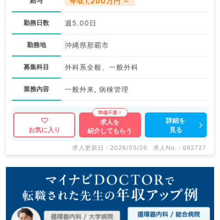
給与
年収1,200万円 ～
勤務日数
週5.00日
勤務地
沖縄県那覇市
募集科目
外科系全般、一般外科
業務内容
一般外来, 病棟管理
詳細を
求人を
見る
お気に入り
紹介してもらう
求人更新日 : 2026/05/26
求人No. : 682727