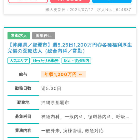
求人更新日 : 2024/07/17
求人No. : 624887
常勤求人
募集停止
【沖縄県／那覇市】週5.25日1,200万円◎各種福利厚生
完備の医療法人（総合内科／常勤）
人気エリア
ゆったりめ勤務
駅近・徒歩圏内
給与
年収1,200万円 ～
勤務日数
週5.30日
勤務地
沖縄県那覇市
募集科目
神経内科、一般内科、循環器内科、呼吸器内科、消化器内科、内分泌・代謝内科、腎臓内科、外科系全般、一般外科
業務内容
一般外来, 病棟管理, 救急対応