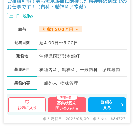
ご相談可能！美ら海水族館に隣接した精神科の病院での
お仕事です！（内科・精神科／常勤）
土・日・祝休み
給与
年収1,200万円 ～
勤務日数
週4.00日〜5.00日
勤務地
沖縄県国頭郡本部町
募集科目
神経内科、精神科、一般内科、循環器内科、呼吸器内科、内分泌・代謝内科、腎臓内科、老年内科、血液内科、外科系全般、一般外科
業務内容
一般外来, 病棟管理
詳細を
募集状況を
見る
お気に入り
問い合わせる
求人更新日 : 2022/08/30
求人No. : 634727