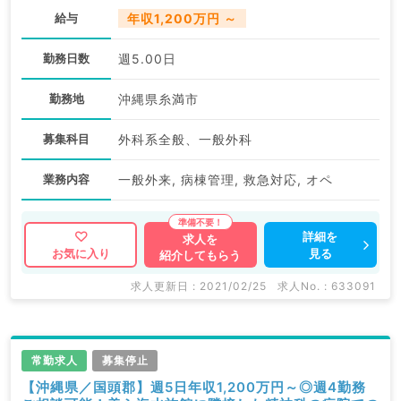
給与
年収1,200万円 ～
勤務日数
週5.00日
勤務地
沖縄県糸満市
募集科目
外科系全般、一般外科
業務内容
一般外来, 病棟管理, 救急対応, オペ
詳細を
求人を
見る
お気に入り
紹介してもらう
求人更新日 : 2021/02/25
求人No. : 633091
常勤求人
募集停止
【沖縄県／国頭郡】週5日年収1,200万円～◎週4勤務