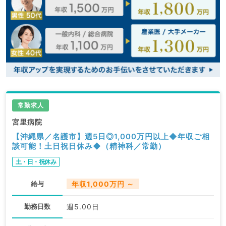
常勤求人
宮里病院
【沖縄県／名護市】週5日◎1,000万円以上◆年収ご相
談可能！土日祝日休み◆（精神科／常勤）
土・日・祝休み
給与
年収1,000万円 ～
勤務日数
週5.00日