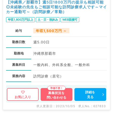
【沖縄県／那覇市】週5日1800万円の提示も相談可能
◎未経験の先生もご相談可能な訪問診療求人です～マイ
カー通勤可～（訪問診療／常勤）
年収1,800万円以上
土・日・祝休み
WEB面接可
給与
年収1,500万円 ～
勤務日数
週5.00日
勤務地
沖縄県那覇市
募集科目
一般内科、外科系全般、一般外科
業務内容
訪問診療（居宅）
詳細を
募集状況を
見る
お気に入り
問い合わせる
求人更新日 : 2023/10/05
求人No. : 627833