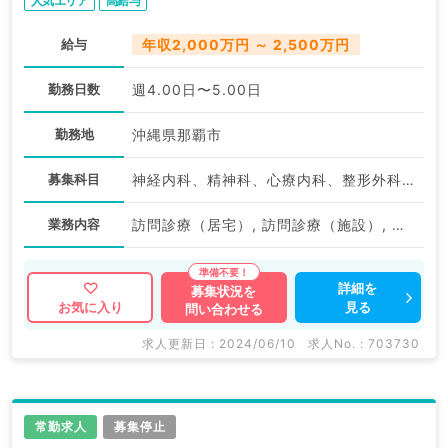
人気エリア
高給与
給与
年収2,000万円 ～ 2,500万円
勤務日数
週4.00日〜5.00日
勤務地
沖縄県那覇市
募集科目
神経内科、精神科、心療内科、整形外科、形成外科、美容外科、脳神経外科、呼吸器外科、心臓血管外科、小児外科、皮膚科、泌尿器科、一般内科、循環器内科、呼吸器内科、消化器内科、内分泌・代謝内科、腎臓内科、老年内科、外科系全般、一般外科、消化器外科、乳腺外科、膠原病科、スポーツ整形外科、大腸・肛門外科、脊髄・脊椎外科
業務内容
訪問診療（居宅）, 訪問診療（施設）, その他
詳細を
募集状況を
見る
お気に入り
問い合わせる
求人更新日 : 2024/06/10
求人No. : 703730
常勤求人
募集停止