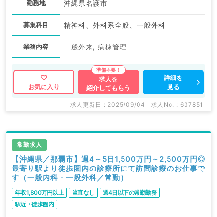
勤務地
沖縄県名護市
募集科目
精神科、外科系全般、一般外科
業務内容
一般外来, 病棟管理
詳細を
求人を
見る
お気に入り
紹介してもらう
求人更新日 : 2025/09/04
求人No. : 637851
常勤求人
【沖縄県／那覇市】週4～5日1,500万円～2,500万円◎
最寄り駅より徒歩圏内の診療所にて訪問診療のお仕事で
す（一般内科・一般外科／常勤）
年収1,800万円以上
当直なし
週4日以下の常勤勤務
駅近・徒歩圏内