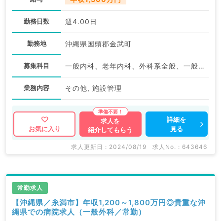
勤務日数
週4.00日
勤務地
沖縄県国頭郡金武町
募集科目
一般内科、老年内科、外科系全般、一般外科、科目不問
業務内容
その他, 施設管理
詳細を
求人を
見る
お気に入り
紹介してもらう
求人更新日 : 2024/08/19
求人No. : 643646
常勤求人
【沖縄県／糸満市】年収1,200～1,800万円◎貴重な沖
縄県での病院求人（一般外科／常勤）