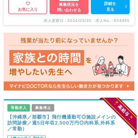
詳細を
募集状況を
見る
お気に入り
問い合わせる
求人更新日 : 2024/05/30
求人No. : 634955
常勤求人
募集停止
【沖縄県／那覇市】飛行機通勤可◎施設メインの
訪問診療／週5日年収2,500万円◎内科系,外科系
／常勤）