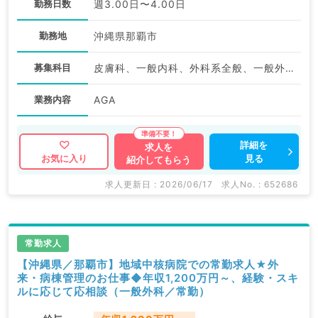
勤務日数
週3.00日〜4.00日
勤務地
沖縄県那覇市
募集科目
皮膚科、一般内科、外科系全般、一般外科、美容皮膚科、科目不問
業務内容
AGA
詳細を
求人を
見る
お気に入り
紹介してもらう
求人更新日 : 2026/06/17
求人No. : 652686
常勤求人
【沖縄県／那覇市】地域中核病院での常勤求人★外
来・病棟管理のお仕事◆年収1,200万円～、経験・スキ
ルに応じて応相談（一般外科／常勤）