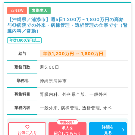
NEW
常勤求人
【沖縄県／浦添市】週5日1,200万～1,800万円の高給
与◎病院での外来・病棟管理・透析管理の仕事です（腎
臓内科／常勤）
年収1,800万円以上
給与
年収1,200万円 ～ 1,800万円
勤務日数
週5.00日
勤務地
沖縄県浦添市
募集科目
腎臓内科、外科系全般、一般外科
業務内容
一般外来, 病棟管理, 透析管理, オペ
詳細を
求人を
見る
お気に入り
紹介してもらう