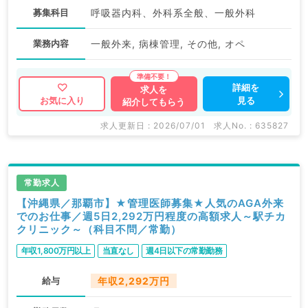
募集科目
呼吸器内科、外科系全般、一般外科
業務内容
一般外来, 病棟管理, その他, オペ
詳細を
求人を
見る
お気に入り
紹介してもらう
求人更新日 : 2026/07/01
求人No. : 635827
常勤求人
【沖縄県／那覇市】★管理医師募集★人気のAGA外来
でのお仕事／週5日2,292万円程度の高額求人～駅チカ
クリニック～（科目不問／常勤）
年収1,800万円以上
当直なし
週4日以下の常勤勤務
給与
年収2,292万円