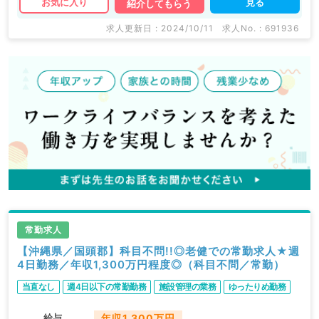
見る
お気に入り
紹介してもらう
求人更新日 : 2024/10/11
求人No. : 691936
常勤求人
【沖縄県／国頭郡】科目不問!!◎老健での常勤求人★週
4日勤務／年収1,300万円程度◎（科目不問／常勤）
当直なし
週4日以下の常勤勤務
施設管理の業務
ゆったりめ勤務
給与
年収1,300万円