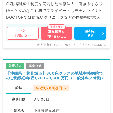
各種福利厚生制度を完備した医療法人／働きやすさ◎
ゆったりめなご勤務でプライベートも充実♪ マイナビ
DOCTORでは病院やクリニックなどの医療機関求人は
もちろんのこと、 掲載情報以外にも産業医等の企業系
求人も多数扱っています。 求人内容の詳細等はお気軽
詳細を
募集状況を
見る
お気に入り
問い合わせる
にお問合せ下さい。
求人更新日 : 2023/06/26
求人No. : 635516
常勤求人
募集停止
【沖縄県／豊見城市】300床クラスの地域中核病院で
のご勤務◎年収1,200～1,800万円（一般外科／常勤）
給与
年収1,200万円 ～
勤務日数
週5.00日
勤務地
沖縄県豊見城市