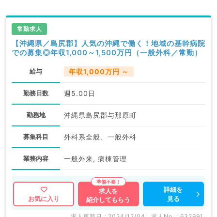
常勤求人
【沖縄県／島尻郡】人気の沖縄で働く！地域の基幹病院
での募集◎年収1,000～1,500万円（一般外科／常勤）
給与
年収1,000万円 ～
勤務日数
週5.00日
勤務地
沖縄県島尻郡与那原町
募集科目
外科系全般、一般外科
業務内容
一般外来, 病棟管理
詳細を
求人を
見る
お気に入り
紹介してもらう
求人更新日 : 2024/12/04
求人No. : 632991