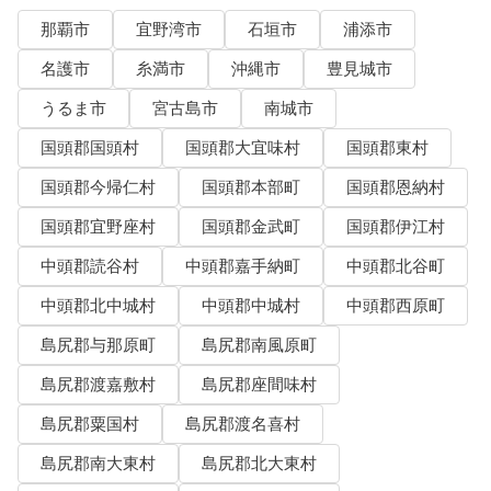
那覇市
宜野湾市
石垣市
浦添市
名護市
糸満市
沖縄市
豊見城市
うるま市
宮古島市
南城市
国頭郡国頭村
国頭郡大宜味村
国頭郡東村
国頭郡今帰仁村
国頭郡本部町
国頭郡恩納村
国頭郡宜野座村
国頭郡金武町
国頭郡伊江村
中頭郡読谷村
中頭郡嘉手納町
中頭郡北谷町
中頭郡北中城村
中頭郡中城村
中頭郡西原町
島尻郡与那原町
島尻郡南風原町
島尻郡渡嘉敷村
島尻郡座間味村
島尻郡粟国村
島尻郡渡名喜村
島尻郡南大東村
島尻郡北大東村