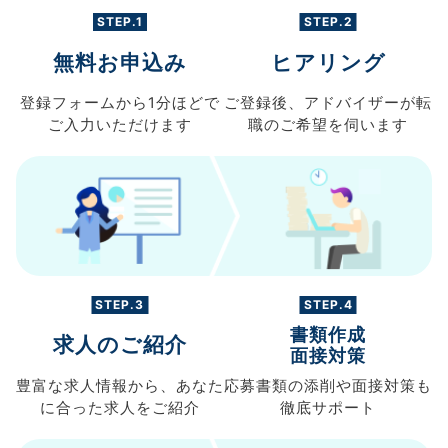
STEP.1
STEP.2
無料お申込み
ヒアリング
登録フォームから
1分ほどで
ご登録後、
アドバイザーが転
ご入力
いただけます
職の
ご希望を伺います
STEP.3
STEP.4
書類作成
求人のご紹介
面接対策
豊富な求人情報から、
あなた
応募書類の
添削や面接対策も
に合った求人を
ご紹介
徹底サポート