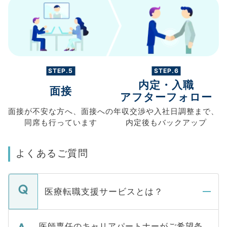
STEP.5
STEP.6
内定・入職
面接
アフターフォロー
面接が不安な方へ、
面接への
年収交渉や
入社日調整まで、
同席も
行っています
内定後もバックアップ
よくあるご質問
医療転職支援サービスとは？
医師専任のキャリアパートナーがご希望条