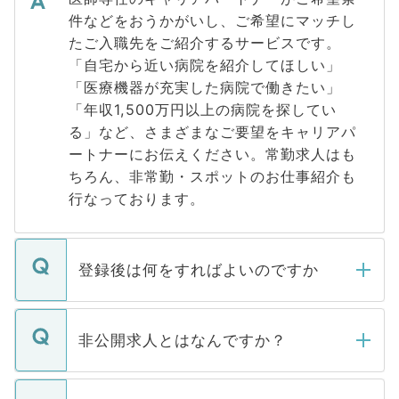
件などをおうかがいし、ご希望にマッチし
たご入職先をご紹介するサービスです。
「自宅から近い病院を紹介してほしい」
「医療機器が充実した病院で働きたい」
「年収1,500万円以上の病院を探してい
る」など、さまざまなご要望をキャリアパ
ートナーにお伝えください。常勤求人はも
ちろん、非常勤・スポットのお仕事紹介も
行なっております。
登録後は何をすればよいのですか
ご登録いただきましたら、弊社担当者がご
登録内容を確認し、その後メールもしくは
非公開求人とはなんですか？
お電話にて次のステップのご案内をいたし
ます。通常、5営業日以内にはご連絡をせて
マイナビDOCTORで取り扱っている求人の