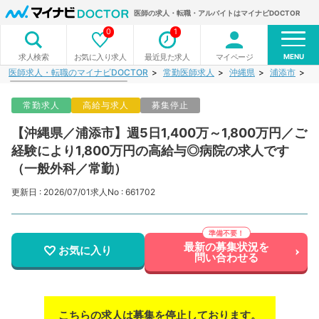
医師の求人・転職・アルバイトはマイナビDOCTOR
0
1
MENU
お気に入り求人
最近見た求人
マイページ
求人検索
医師求人・転職のマイナビDOCTOR
常勤医師求人
沖縄県
浦添市
【
常勤求人
高給与求人
募集停止
【沖縄県／浦添市】週5日1,400万～1,800万円／ご
経験により1,800万円の高給与◎病院の求人です
（一般外科／常勤）
更新日 : 2026/07/01
求人No : 661702
最新の募集状況を
お気に入り
問い合わせる
こちらの求人は募集を停止しております。