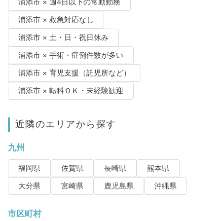
浦添市 × 週4日以下の常勤勤務
浦添市 × 救急対応なし
浦添市 × 土・日・祝日休み
浦添市 × 手術・症例件数が多い
浦添市 × 育児支援（託児所など）
浦添市 × 転科ＯＫ・未経験歓迎
近隣のエリアから探す
九州
福岡県
佐賀県
長崎県
熊本県
大分県
宮崎県
鹿児島県
沖縄県
市区町村