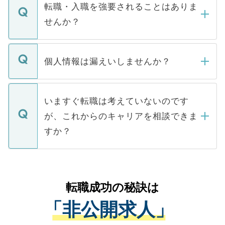
いただきますので、しばらくお待ちくださ
うち約3割は、Webサイトからご覧いただ
転職・入職を強要されることはありま
い。
けない「非公開求人」です。非公開求人は
せんか？
下記の理由によって、一般には公開してい
ません。
転職・入職を強要することは一切ありませ
ん。また、仮に応募先から内定をいただい
個人情報は漏えいしませんか？
■応募殺到を避けるため 人気のある医療機
たとしても、ご本人が納得しない限り、内
関を公にしてしまうと、応募が殺到する場
定を承諾する必要はありません。内定先へ
個人情報が漏えいすることはありませんの
合があります。 選考を効率よく行うため
の辞退の連絡はキャリアパートナーが行い
で、ご安心ください。当サイトからの登録
いますぐ転職は考えていないのです
に、医療機関が求める条件に合った人材の
ますので、ご安心ください。
などで収集したご登録者様の個人情報は、
が、これからのキャリアを相談できま
みを人材紹介会社に依頼するケースが増え
ご本人のキャリアアップおよび転職活動の
ています。
すか？
支援を目的に使用いたします。お預かりし
ているすべての個人データはご本人の許可
お気軽にご相談ください。先生専任のキャ
なく、医療機関側に開示したり、第三者に
リアパートナーが将来のご希望などをおう
提供することは一切ありません。また弊社
かがいして、現在の医療機関の状況や紹介
転職成功の秘訣は
は、個人情報の取り扱いについての厳密な
経験をまじえながら、適切なアドバイスを
管理基準を満たした事業者のみに付与され
「非公開求人」
させていただきます。すぐにご転職をされ
る、プライバシーマークを取得済みです。
ない方には、長期的なサポートが可能です
ご登録いただいた個人情報は、SSL（デー