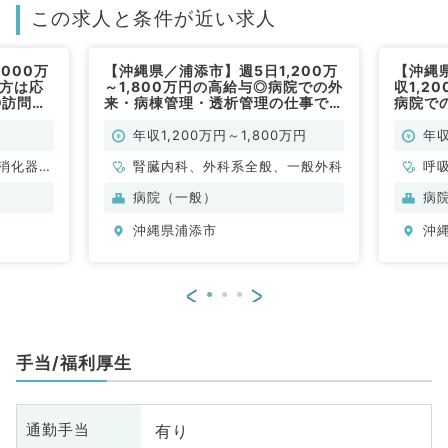
この求人と条件が近い求人
000万
【沖縄県／浦添市】週5日1,200万
【沖縄
き方は応
～1,800万円の高給与◎病院での外
収1,2
◎訪問診
来・病棟管理・透析管理の仕事です
病院で
常勤）
（腎臓内科／常勤）
（呼吸
年収1,200万円～1,800万円
年収
消化器内
腎臓内科、外科系全般、一般外科
呼
科、消化
科
病院（一般）
病
沖縄県浦添市
沖
<
>
手当/福利厚生
有り
通勤手当