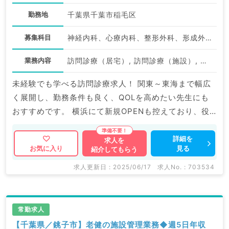
勤務地
千葉県千葉市稲毛区
募集科目
神経内科、心療内科、整形外科、形成外科、美容外科、脳神経外科、呼吸器外科、心臓血管外科、小児外科、泌尿器科、一般内科、循環器内科、呼吸器内科、消化器内科、内分泌・代謝内科、腎臓内科、老年内科、外科系全般、一般外科、消化器外科、乳腺外科、膠原病科、スポーツ整形外科、大腸・肛門外科、脊髄・脊椎外科
業務内容
訪問診療（居宅）, 訪問診療（施設）, その他
未経験でも学べる訪問診療求人！ 関東～東海まで幅広
く展開し、勤務条件も良く、QOLを高めたい先生にも
おすすめです。 横浜にて新規OPENも控えており、役
職採用なども検討可。 状況に合わせ、条件提示をいた
だけますので、ぜひご検討ください。 マイナビ
詳細を
求人を
見る
お気に入り
紹介してもらう
DOCTORでは病院やクリニックなどの医療機関求人は
もちろんのこと、 掲載情報以外にも産業医等の企業系
求人更新日 : 2025/06/17
求人No. : 703534
求人も多数扱っています。 求人内容の詳細等はお気軽
にお問合せ下さい。
常勤求人
【千葉県／銚子市】老健の施設管理業務◆週5日年収