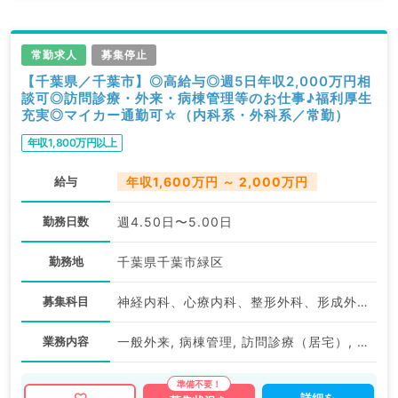
常勤求人
募集停止
【千葉県／千葉市】◎高給与◎週5日年収2,000万円相
談可◎訪問診療・外来・病棟管理等のお仕事♪福利厚生
充実◎マイカー通勤可☆（内科系・外科系／常勤）
年収1,800万円以上
給与
年収1,600万円 ～ 2,000万円
勤務日数
週4.50日〜5.00日
勤務地
千葉県千葉市緑区
募集科目
神経内科、心療内科、整形外科、形成外科、美容外科、脳神経外科、呼吸器外科、心臓血管外科、小児外科、泌尿器科、一般内科、循環器内科、呼吸器内科、消化器内科、内分泌・代謝内科、腎臓内科、老年内科、外科系全般、一般外科、消化器外科、乳腺外科、膠原病科、スポーツ整形外科、大腸・肛門外科、脊髄・脊椎外科
業務内容
一般外来, 病棟管理, 訪問診療（居宅）, 訪問診療（施設）, その他, その他, その他
詳細を