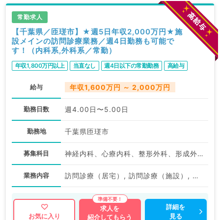
常勤求人
【千葉県／匝瑳市】★週5日年収2,000万円★施
設メインの訪問診療業務／週4日勤務も可能で
す！（内科系,外科系／常勤）
年収1,800万円以上
当直なし
週4日以下の常勤勤務
高給与
給与
年収1,600万円 ～ 2,000万円
勤務日数
週4.00日〜5.00日
勤務地
千葉県匝瑳市
募集科目
神経内科、心療内科、整形外科、形成外科、美容外科、脳神経外科、呼吸器外科、心臓血管外科、小児外科、泌尿器科、一般内科、循環器内科、呼吸器内科、消化器内科、内分泌・代謝内科、腎臓内科、老年内科、外科系全般、一般外科、消化器外科、乳腺外科、スポーツ整形外科、大腸・肛門外科、脊髄・脊椎外科
業務内容
訪問診療（居宅）, 訪問診療（施設）, その他
詳細を
求人を
見る
お気に入り
紹介してもらう