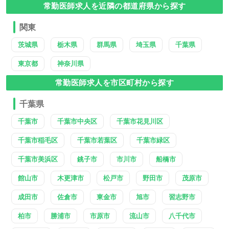
常勤医師求人を近隣の都道府県から探す
関東
茨城県
栃木県
群馬県
埼玉県
千葉県
東京都
神奈川県
常勤医師求人を市区町村から探す
千葉県
千葉市
千葉市中央区
千葉市花見川区
千葉市稲毛区
千葉市若葉区
千葉市緑区
千葉市美浜区
銚子市
市川市
船橋市
館山市
木更津市
松戸市
野田市
茂原市
成田市
佐倉市
東金市
旭市
習志野市
柏市
勝浦市
市原市
流山市
八千代市