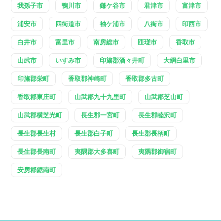
我孫子市
鴨川市
鎌ケ谷市
君津市
富津市
浦安市
四街道市
袖ケ浦市
八街市
印西市
白井市
富里市
南房総市
匝瑳市
香取市
山武市
いすみ市
印旛郡酒々井町
大網白里市
印旛郡栄町
香取郡神崎町
香取郡多古町
香取郡東庄町
山武郡九十九里町
山武郡芝山町
山武郡横芝光町
長生郡一宮町
長生郡睦沢町
長生郡長生村
長生郡白子町
長生郡長柄町
長生郡長南町
夷隅郡大多喜町
夷隅郡御宿町
安房郡鋸南町