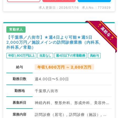
求人更新日 : 2026/07/16
求人No. : 773929
常勤求人
【千葉県／八街市】★週4日より可能★週5日
2,000万円／施設メインの訪問診療業務（内科系,
外科系／常勤）
年収1,800万円以上
当直なし
週4日以下の常勤勤務
高給与
給与
年収1,600万円 ～ 2,000万円
勤務日数
週4.00日〜5.00日
勤務地
千葉県八街市
募集科目
神経内科、整形外科、形成外科、美容外科、脳神経外科、呼吸器外科、心臓血管外科、小児外科、泌尿器科、一般内科、循環器内科、呼吸器内科、消化器内科、内分泌・代謝内科、腎臓内科、老年内科、外科系全般、一般外科、消化器外科、乳腺外科、大腸・肛門外科、脊髄・脊椎外科
業務内容
訪問診療（居宅）, 訪問診療（施設）, その他