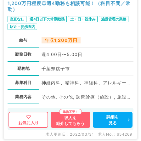
1,200万円程度◎週4勤務も相談可能！（科目不問／常
勤）
当直なし
週4日以下の常勤勤務
土・日・祝休み
施設管理の業務
駅近・徒歩圏内
給与
年収1,200万円
勤務日数
週4.00日〜5.00日
勤務地
千葉県銚子市
募集科目
神経内科、精神科、神経科、アレルギー科、リウマチ科、小児科、整形外科、形成外科、美容外科、脳神経外科、呼吸器外科、心臓血管外科、小児外科、皮膚科、泌尿器科、産婦人科、産科、婦人科、眼科、耳鼻咽喉科、気管食道科、リハビリテーション科、麻酔科、ペインクリニック、人工透析科、緩和ケア科、一般内科、循環器内科、呼吸器内科、消化器内科、内分泌・代謝内科、腎臓内科、血液内科、外科系全般、一般外科、消化器外科、乳腺外科、総合診療科、美容皮膚科、健診・人間ドック、救急科・ＩＣＵ、病理科、基礎医学系、膠原病科、スポーツ整形外科、大腸・肛門外科、その他、脊髄・脊椎外科、科目不問
業務内容
その他, その他, 訪問診療（施設）, 施設管理
詳細を
求人を
見る
お気に入り
紹介してもらう
求人更新日 : 2022/03/31
求人No. : 654269