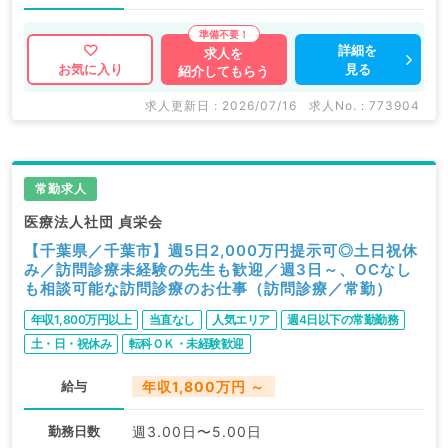
詳細を
求人を
見る
お気に入り
紹介してもらう
求人更新日 : 2026/07/16
求人No. : 773904
常勤求人
医療法人社団 貞栄会
【千葉県／千葉市】週5日2,000万円提示可◎土日祝休
み／訪問診療未経験の先生も歓迎／週3日～、OCなし
も相談可能な訪問診療のお仕事（訪問診療／常勤）
年収1,800万円以上
当直なし
人気エリア
週4日以下の常勤勤務
土・日・祝休み
転科ＯＫ・未経験歓迎
給与
年収1,800万円 ～
勤務日数
週3.00日〜5.00日