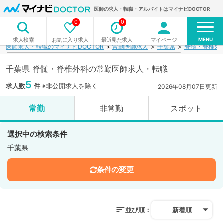
医師の求人・転職・アルバイトはマイナビDOCTOR
0
0
MENU
お気に入り求人
最近見た求人
マイページ
求人検索
医師求人・転職のマイナビDOCTOR
常勤医師求人
千葉県
脊髄・脊椎外
千葉県 脊髄・脊椎外科の常勤医師求人・転職
5
求人数
件
※非公開求人を除く
2026年08月07日更新
常勤
非常勤
スポット
選択中の検索条件
千葉県
条件の変更
並び順：
新着順