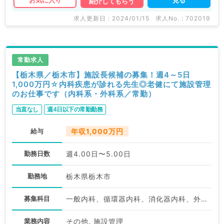
お気に入り
紹介してもらう
求人更新日 : 2024/01/15
求人No. : 702019
常勤求人
【栃木県／栃木市】施設長候補の募集！週4～5日
1,000万円☆内科疾患が診れる先生◎老健にて施設管理
のお仕事です（内科系・外科系／常勤）
当直なし
週4日以下の常勤勤務
給与
年収1,000万円
勤務日数
週4.00日〜5.00日
勤務地
栃木県栃木市
募集科目
一般内科、循環器内科、消化器内科、外科系全般、一般外科、消化器外科
業務内容
その他, 施設管理