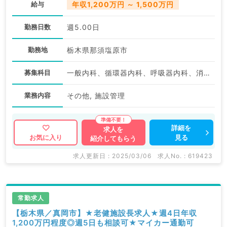
給与
年収1,200万円 ～ 1,500万円
勤務日数
週5.00日
勤務地
栃木県那須塩原市
募集科目
一般内科、循環器内科、呼吸器内科、消化器内科、老年内科、外科系全般、一般外科、消化器外科
業務内容
その他, 施設管理
詳細を
求人を
見る
お気に入り
紹介してもらう
求人更新日 : 2025/03/06
求人No. : 619423
常勤求人
【栃木県／真岡市】★老健施設長求人★週4日年収
1,200万円程度◎週5日も相談可★マイカー通勤可