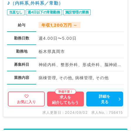
♪（内科系,外科系／常勤）
当直なし
週4日以下の常勤勤務
施設管理の業務
給与
年収1,200万円 ～
勤務日数
週4.00日〜5.00日
勤務地
栃木県真岡市
募集科目
神経内科、整形外科、形成外科、脳神経外科、呼吸器外科、心臓血管外科、泌尿器科、一般内科、循環器内科、呼吸器内科、消化器内科、内分泌・代謝内科、腎臓内科、老年内科、血液内科、外科系全般、一般外科、消化器外科、乳腺外科、膠原病科、大腸・肛門外科
業務内容
病棟管理, その他, 病棟管理, その他
詳細を
求人を
見る
お気に入り
紹介してもらう
求人更新日 : 2024/09/02
求人No. : 756415