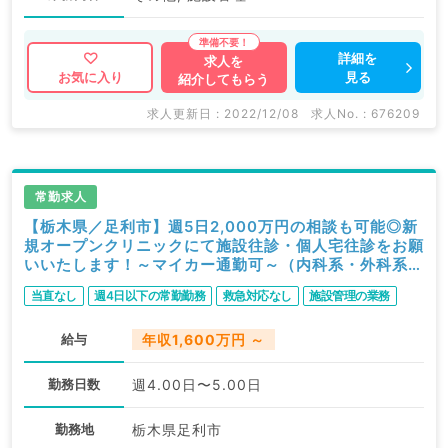
詳細を
求人を
見る
お気に入り
紹介してもらう
求人更新日 : 2022/12/08
求人No. : 676209
常勤求人
【栃木県／足利市】週5日2,000万円の相談も可能◎新
規オープンクリニックにて施設往診・個人宅往診をお願
いいたします！～マイカー通勤可～（内科系・外科系／
常勤）
当直なし
週4日以下の常勤勤務
救急対応なし
施設管理の業務
給与
年収1,600万円 ～
勤務日数
週4.00日〜5.00日
勤務地
栃木県足利市