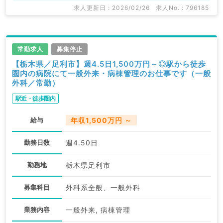
求人更新日 : 2026/02/26
求人No. : 796185
常勤求人
募集停止
【栃木県／足利市】週4.5日1,500万円～◎駅から徒歩
圏内の病院にて一般外来・病棟管理のお仕事です（一般
外科／常勤）
駅近・徒歩圏内
給与
年収1,500万円 ～
勤務日数
週4.50日
勤務地
栃木県足利市
募集科目
外科系全般、一般外科
業務内容
一般外来, 病棟管理