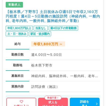
常勤求人
【栃木県／下野市】土日祝休み◎週5日で年収2,160万
円程度！週4日～5日勤務の施設訪問（神経内科, 一般内
科, 老年内科, 一般外科, 脳神経外科／常勤）
年収1,800万円以上
当直なし
週4日以下の常勤勤務
土・日・祝休み
駅近・徒歩圏内
給与
年収1,800万円 ～
勤務日数
週4.00日〜5.00日
勤務地
栃木県下野市
募集科目
神経内科、脳神経外科、一般内科、老年内科、外科系全般、一般外科
業務内容
訪問診療（施設）
詳細を
求人を
見る