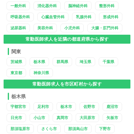
一般外科
消化器外科
脳神経外科
整形外科
呼吸器外科
心臓血管外科
乳腺外科
形成外科
泌尿器科
美容外科
小児外科
大腸・肛門外科
常勤医師求人を近隣の都道府県から探す
関東
茨城県
栃木県
群馬県
埼玉県
千葉県
東京都
神奈川県
常勤医師求人を市区町村から探す
栃木県
宇都宮市
足利市
栃木市
佐野市
鹿沼市
日光市
小山市
真岡市
大田原市
矢板市
那須塩原市
さくら市
那須烏山市
下野市