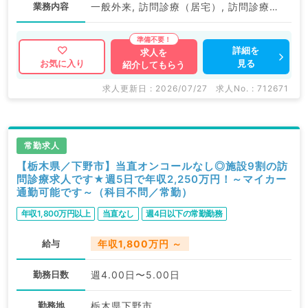
業務内容
一般外来, 訪問診療（居宅）, 訪問診療（施設）, その他, その他, 一般外来
詳細を
求人を
見る
お気に入り
紹介してもらう
求人更新日 : 2026/07/27
求人No. : 712671
常勤求人
【栃木県／下野市】当直オンコールなし◎施設9割の訪
問診療求人です★週5日で年収2,250万円！～マイカー
通勤可能です～（科目不問／常勤）
年収1,800万円以上
当直なし
週4日以下の常勤勤務
給与
年収1,800万円 ～
勤務日数
週4.00日〜5.00日
勤務地
栃木県下野市