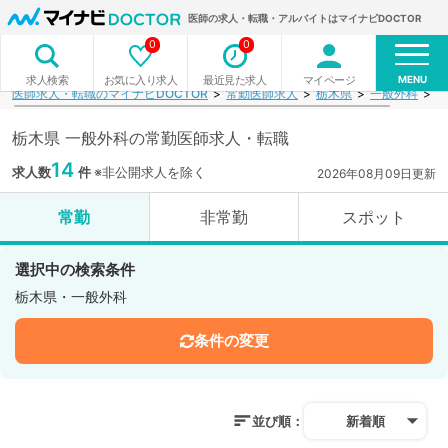
医師の求人・転職・アルバイトはマイナビDOCTOR
0
0
MENU
お気に入り求人
最近見た求人
マイページ
求人検索
医師求人・転職のマイナビDOCTOR
常勤医師求人
栃木県
一般外科
検
栃木県 一般外科の常勤医師求人・転職
14
求人数
件
※非公開求人を除く
2026年08月09日更新
常勤
非常勤
スポット
選択中の検索条件
栃木県・一般外科
条件の変更
並び順：
新着順