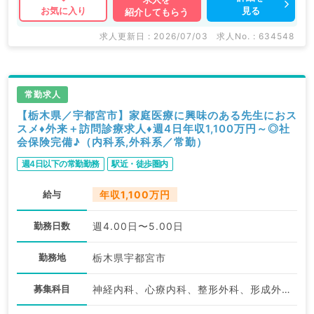
見る
お気に入り
紹介してもらう
求人更新日 : 2026/07/03
求人No. : 634548
常勤求人
【栃木県／宇都宮市】家庭医療に興味のある先生におス
スメ♦外来＋訪問診療求人♦週4日年収1,100万円～◎社
会保険完備♪（内科系,外科系／常勤）
週4日以下の常勤勤務
駅近・徒歩圏内
給与
年収1,100万円
勤務日数
週4.00日〜5.00日
勤務地
栃木県宇都宮市
募集科目
神経内科、心療内科、整形外科、形成外科、美容外科、脳神経外科、呼吸器外科、心臓血管外科、小児外科、泌尿器科、一般内科、循環器内科、呼吸器内科、消化器内科、内分泌・代謝内科、腎臓内科、老年内科、外科系全般、一般外科、消化器外科、乳腺外科、膠原病科、スポーツ整形外科、大腸・肛門外科、脊髄・脊椎外科