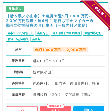
常勤求人
【栃木県／小山市】★急募★週5日 1,400万円～
2,000万円程度・週4日 ご勤務も可★マイカー通
勤可◎訪問診療のお仕事★（一般内科／常勤）
年収1,800万円以上
当直なし
週4日以下の常勤勤務
救急対応なし
駅近・徒歩圏内
高給与
給与
年収1,400万円 ～ 2,000万円
勤務日数
週4.00日〜5.00日
勤務地
栃木県小山市
募集科目
神経内科、一般内科、循環器内科、呼吸器内科、消化器内科、内分泌・代謝内科、腎臓内科、老年内科、外科系全般、一般外科、膠原病科
業務内容
訪問診療（居宅）, 訪問診療（施設）
詳細を
求人を