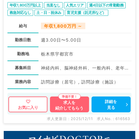
年収1,800万円以上
当直なし
人気エリア
週4日以下の常勤勤務
救急対応なし
土・日・祝休み
育児支援（託児所など）
転科ＯＫ・未経験歓迎
駅近・徒歩圏内
給与
年収1,800万円 ～
勤務日数
週3.00日〜5.00日
勤務地
栃木県宇都宮市
募集科目
神経内科、脳神経外科、一般内科、老年内科、外科系全般、一般外科
業務内容
訪問診療（居宅）, 訪問診療（施設）
詳細を
求人を
見る
お気に入り
紹介してもらう
求人更新日 : 2025/12/11
求人No. : 616563