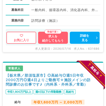
募集科目
一般内科、循環器内科、消化器内科、外科系全般、一般外科、消化器外科
業務内容
訪問診療（施設）
詳細を
求人を
見る
お気に入り
紹介してもらう
求人更新日 : 2026/07/16
求人No. : 631686
常勤求人
【栃木県／那須塩原市】◎高給与◎週5日年収
2000万円◎週4日よりご勤務可☆施設メインの訪
問診療のお仕事です♪（内科系・外科系／常勤）
年収1,800万円以上
週4日以下の常勤勤務
高給与
給与
年収1,600万円 ～ 2,000万円