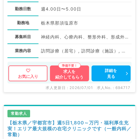
勤務日数
週4.00日〜5.00日
勤務地
栃木県那須塩原市
募集科目
神経内科、心療内科、整形外科、形成外科、美容外科、脳神経外科、呼吸器外科、心臓血管外科、小児外科、一般内科、循環器内科、呼吸器内科、消化器内科、内分泌・代謝内科、腎臓内科、老年内科、外科系全般、一般外科、消化器外科、乳腺外科、スポーツ整形外科、大腸・肛門外科、脊髄・脊椎外科
業務内容
訪問診療（居宅）, 訪問診療（施設）, その他
詳細を
求人を
見る
お気に入り
紹介してもらう
求人更新日 : 2026/07/01
求人No. : 694717
常勤求人
【栃木県／宇都宮市】週5日1,800～万円・福利厚生充
実！エリア最大規模の在宅クリニックです（一般内科／
常勤）