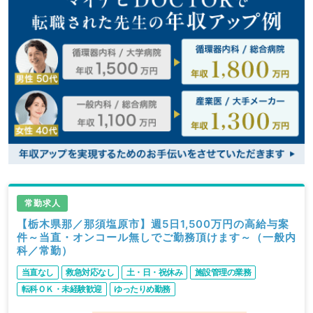
常勤求人
【栃木県那／那須塩原市】週5日1,500万円の高給与案
件～当直・オンコール無しでご勤務頂けます～（一般内
科／常勤）
当直なし
救急対応なし
土・日・祝休み
施設管理の業務
転科ＯＫ・未経験歓迎
ゆったりめ勤務