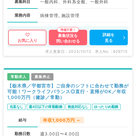
募集科目
一般内科、外科系全般、一般外科
業務内容
病棟管理, 施設管理
詳細を
募集状況を
見る
お気に入り
問い合わせる
求人更新日 : 2023/10/12
求人No. : 629715
常勤求人
募集停止
【栃木県／宇都宮市】ご自身のシフトに合わせて勤務が
可能！ワークライフバランス◎直行・直帰がOK／年収
1,000万円（健診／常勤）
当直なし
週4日以下の常勤勤務
救急対応なし
ゆったりめ勤務
給与
年収1,000万円 ～
勤務日数
週3.00日〜4.00日