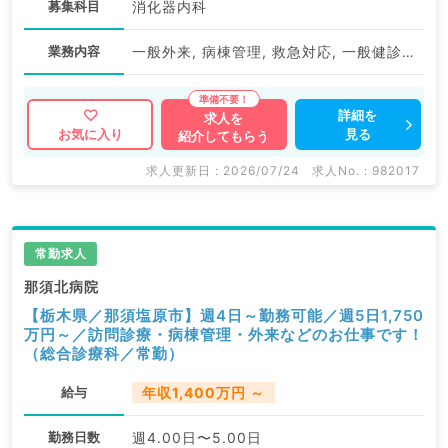
募集科目
消化器内科
業務内容
一般外来, 病棟管理, 救急対応, 一般健診・人間ドック
詳細を
求人を
見る
お気に入り
紹介してもらう
求人更新日 : 2026/07/24
求人No. : 982017
常勤求人
那須北病院
【栃木県／那須塩原市】週4日～勤務可能／週5日1,750
万円～／訪問診療・病棟管理・外来などのお仕事です！
（総合診療科／常勤）
給与
年収1,400万円 ～
勤務日数
週4.00日〜5.00日