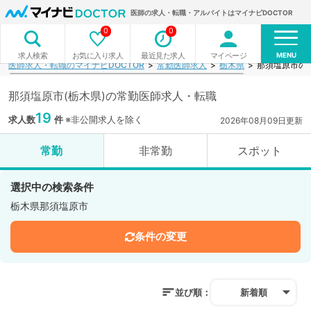
医師の求人・転職・アルバイトはマイナビDOCTOR
0
0
MENU
お気に入り求人
最近見た求人
マイページ
求人検索
医師求人・転職のマイナビDOCTOR
常勤医師求人
栃木県
那須塩原市の
那須塩原市(栃木県)の常勤医師求人・転職
19
求人数
件
※非公開求人を除く
2026年08月09日更新
常勤
非常勤
スポット
選択中の検索条件
栃木県那須塩原市
条件の変更
並び順：
新着順