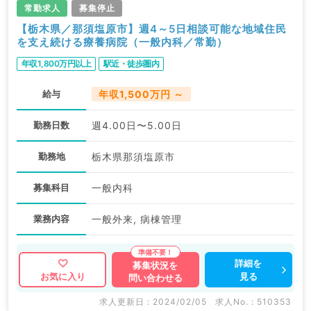
常勤求人
募集停止
【栃木県／那須塩原市】週4～5日相談可能な地域住民
を支え続ける療養病院（一般内科／常勤）
年収1,800万円以上
駅近・徒歩圏内
給与
年収1,500万円 ～
勤務日数
週4.00日〜5.00日
勤務地
栃木県那須塩原市
募集科目
一般内科
業務内容
一般外来, 病棟管理
詳細を
募集状況を
見る
お気に入り
問い合わせる
求人更新日 : 2024/02/05
求人No. : 510353