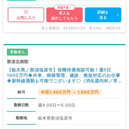
詳細を
求人を
見る
お気に入り
紹介してもらう
求人更新日 : 2026/07/24
求人No. : 982033
常勤求人
那須北病院
【栃木県／那須塩原市】役職待遇相談可能！週5日
1600万円◆外来、病棟管理、健診、救急対応のお仕事
◆新幹線通勤も可能でございます〇（消化器内科／常
勤）
給与
年収1,400万円 ～ 1,600万円
勤務日数
週4.00日〜5.00日
勤務地
栃木県那須塩原市