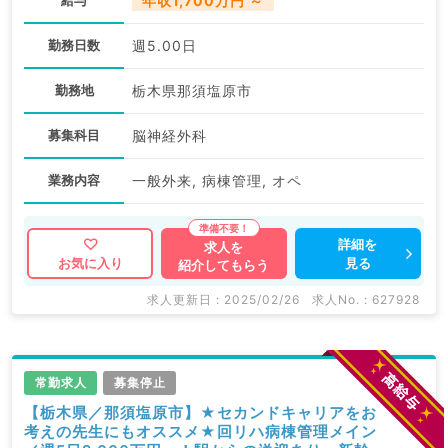
給与
年収1,700万円 ～
勤務日数
週5.00日
勤務地
栃木県那須塩原市
募集科目
脳神経外科
業務内容
一般外来, 病棟管理, オペ
詳細を
求人を
見る
お気に入り
紹介してもらう
求人更新日 : 2025/02/26
求人No. : 627928
常勤求人
募集停止
【栃木県／那須塩原市】★セカンドキャリアをお
考えの先生にもオススメ★回リハ病棟管理メイン