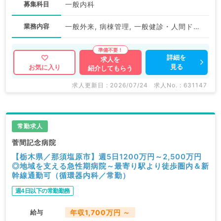
募集科目
一般内科
業務内容
一般外来, 病棟管理, 一般健診・人間ドック
詳細を
求人を
見る
お気に入り
紹介してもらう
求人更新日 : 2026/07/24
求人No. : 631147
常勤求人
菅間記念病院
【栃木県／那須塩原市】週5日1200万円～2,500万円
◎地域を支える急性期病院～最寄り駅より徒歩圏内＆新
幹線通勤可（循環器内科／常勤）
週4日以下の常勤勤務
給与
年収1,700万円 ～