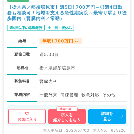
【栃木県／那須塩原市】週5日1,700万円～◎週4日勤
務も相談可！地域を支える急性期病院～最寄り駅より徒
歩圏内（腎臓内科／常勤）
週4日以下の常勤勤務
土・日・祝休み
給与
年収1,700万円 ～
勤務日数
週5.00日
勤務地
栃木県那須塩原市
募集科目
腎臓内科
業務内容
一般外来, 病棟管理, 救急対応, その他
詳細を
求人を
見る
お気に入り
紹介してもらう
求人更新日 : 2026/07/03
求人No. : 635226