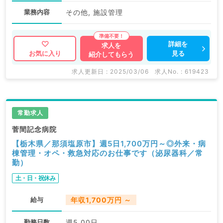
業務内容
その他, 施設管理
詳細を
求人を
見る
お気に入り
紹介してもらう
求人更新日 : 2025/03/06
求人No. : 619423
常勤求人
菅間記念病院
【栃木県／那須塩原市】週5日1,700万円～◎外来・病
棟管理・オペ・救急対応のお仕事です（泌尿器科／常
勤）
土・日・祝休み
給与
年収1,700万円 ～
勤務日数
週5.00日