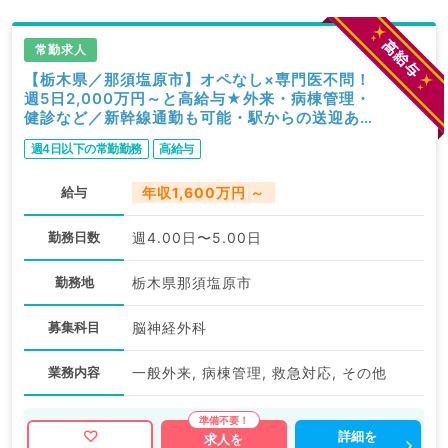
常勤求人
【栃木県／那須塩原市】オペなし×専門医不問！
週5日2,000万円～と高給与★外来・病棟管理・
健診など／新幹線通勤も可能・駅からの送迎あり
♪（脳神経外科／常勤）
週4日以下の常勤勤務
高給与
給与
年収1,600万円 ～
勤務日数
週4.00日〜5.00日
勤務地
栃木県那須塩原市
募集科目
脳神経外科
業務内容
一般外来, 病棟管理, 救急対応, その他
詳細を
求人を