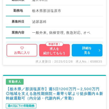
勤務地
栃木県那須塩原市
募集科目
泌尿器科
業務内容
一般外来, 病棟管理, 救急対応, オペ
詳細を
求人を
見る
お気に入り
紹介してもらう
求人更新日 : 2025/02/26
求人No. : 658835
常勤求人
【栃木県／那須塩原市】週5日1200万円～2,500万円
◎地域を支える急性期病院～最寄り駅より徒歩圏内＆新
幹線通勤可（内分泌・代謝内科／常勤）
週4日以下の常勤勤務