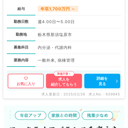
給与
年収1,700万円 ～
勤務日数
週4.00日〜5.00日
勤務地
栃木県那須塩原市
募集科目
内分泌・代謝内科
業務内容
一般外来, 病棟管理
詳細を
求人を
見る
お気に入り
紹介してもらう
求人更新日 : 2025/02/26
求人No. : 639945