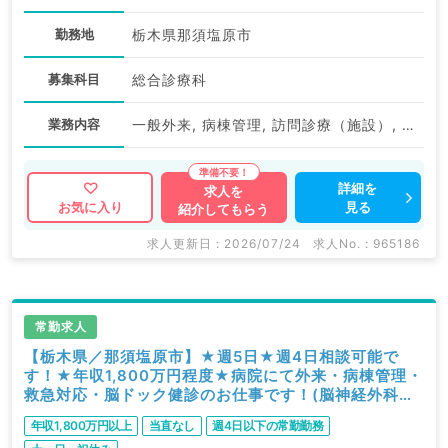
勤務地
栃木県那須塩原市
募集科目
総合診療科
業務内容
一般外来, 病棟管理, 訪問診療（施設）, その他
詳細を
求人を
見る
お気に入り
紹介してもらう
求人更新日 : 2026/07/24
求人No. : 965186
常勤求人
【栃木県／那須塩原市】★週5日★週4日相談可能で
す！★年収1,800万円程度★病院にて外来・病棟管理・
救急対応・脳ドック健診のお仕事です！(脳神経外科／
常勤)
年収1,800万円以上
当直なし
週4日以下の常勤勤務