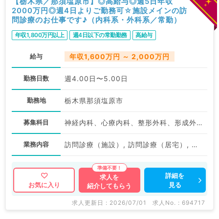
【栃木県／那須塩原市】◎高給与◎週5日年収
2000万円◎週4日よりご勤務可☆施設メインの訪
問診療のお仕事です♪（内科系・外科系／常勤）
年収1,800万円以上
週4日以下の常勤勤務
高給与
給与
年収1,600万円 ～ 2,000万円
勤務日数
週4.00日〜5.00日
勤務地
栃木県那須塩原市
募集科目
神経内科、心療内科、整形外科、形成外科、美容外科、脳神経外科、呼吸器外科、心臓血管外科、小児外科、一般内科、循環器内科、呼吸器内科、消化器内科、内分泌・代謝内科、腎臓内科、老年内科、外科系全般、一般外科、消化器外科、乳腺外科、スポーツ整形外科、大腸・肛門外科、脊髄・脊椎外科
業務内容
訪問診療（施設）, 訪問診療（居宅）, その他
詳細を
求人を
見る
お気に入り
紹介してもらう
求人更新日 : 2026/07/01
求人No. : 694717