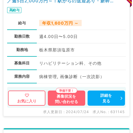
／週5日2,000万円～！駅からの送迎あり・新幹
線通勤も可です◎（リハビリテーション科／常
高給与
勤）
給与
年収1,600万円 ～
勤務日数
週4.00日〜5.00日
勤務地
栃木県那須塩原市
募集科目
リハビリテーション科、その他
業務内容
病棟管理, 画像診断（一次読影）
詳細を
募集状況を
見る
お気に入り
問い合わせる
求人更新日 : 2024/07/24
求人No. : 631145