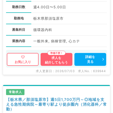
勤務日数
週4.00日〜5.00日
勤務地
栃木県那須塩原市
募集科目
循環器内科
業務内容
一般外来, 病棟管理, 心カテ
詳細を
求人を
見る
お気に入り
紹介してもらう
求人更新日 : 2026/07/03
求人No. : 639944
常勤求人
【栃木県／那須塩原市】週5日1,700万円～◎地域を支
える急性期病院～最寄り駅より徒歩圏内（消化器科／常
勤）