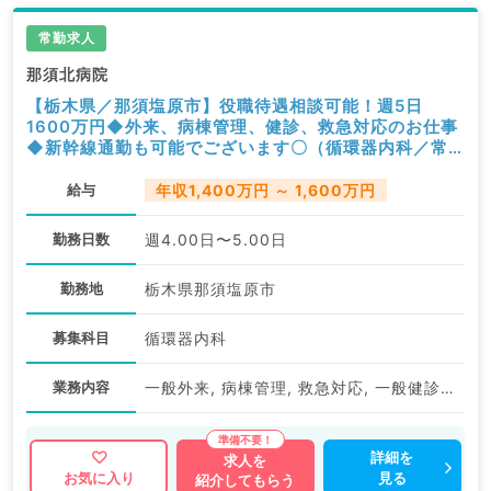
常勤求人
那須北病院
【栃木県／那須塩原市】役職待遇相談可能！週5日
1600万円◆外来、病棟管理、健診、救急対応のお仕事
◆新幹線通勤も可能でございます〇（循環器内科／常
勤）
給与
年収1,400万円 ～ 1,600万円
勤務日数
週4.00日〜5.00日
勤務地
栃木県那須塩原市
募集科目
循環器内科
業務内容
一般外来, 病棟管理, 救急対応, 一般健診・人間ドック
詳細を
求人を
見る
お気に入り
紹介してもらう