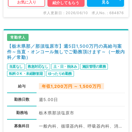
見る
お気に入り
紹介してもらう
求人更新日 : 2026/06/10
求人No. : 684876
常勤求人
【栃木県那／那須塩原市】週5日1,500万円の高給与案
件～当直・オンコール無しでご勤務頂けます～（一般内
科／常勤）
当直なし
救急対応なし
土・日・祝休み
施設管理の業務
転科ＯＫ・未経験歓迎
ゆったりめ勤務
給与
年収1,200万円 ～ 1,500万円
勤務日数
週5.00日
勤務地
栃木県那須塩原市
募集科目
一般内科、循環器内科、呼吸器内科、消化器内科、老年内科、外科系全般、一般外科、消化器外科