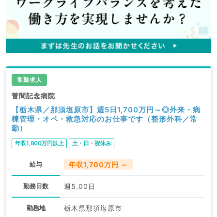
常勤求人
菅間記念病院
【栃木県／那須塩原市】週5日1,700万円～◎外来・病
棟管理・オペ・救急対応のお仕事です（整形外科／常
勤）
年収1,800万円以上
土・日・祝休み
給与
年収1,700万円 ～
勤務日数
週5.00日
勤務地
栃木県那須塩原市