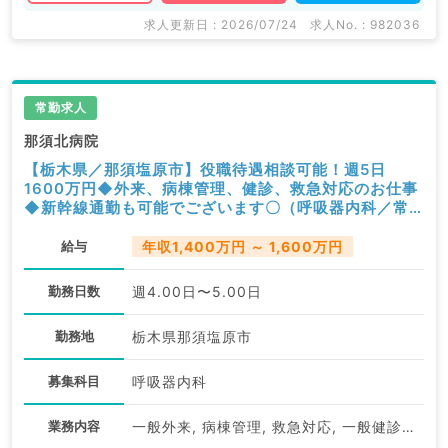
求人更新日 : 2026/07/24
求人No. : 982036
常勤求人
那須北病院
【栃木県／那須塩原市】役職待遇相談可能！週5日
1600万円◆外来、病棟管理、健診、救急対応のお仕事
◆新幹線通勤も可能でございます〇（呼吸器内科／常
勤）
給与
年収1,400万円 ～ 1,600万円
勤務日数
週4.00日〜5.00日
勤務地
栃木県那須塩原市
募集科目
呼吸器内科
業務内容
一般外来, 病棟管理, 救急対応, 一般健診・人間ドック