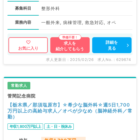
募集科目
整形外科
業務内容
一般外来, 病棟管理, 救急対応, オペ
詳細を
求人を
見る
お気に入り
紹介してもらう
求人更新日 : 2025/02/26
求人No. : 629674
常勤求人
菅間記念病院
【栃木県／那須塩原市】☆希少な脳外科☆週5日1,700
万円以上の高給与求人／オペが少なめ（脳神経外科／常
勤）
年収1,800万円以上
土・日・祝休み