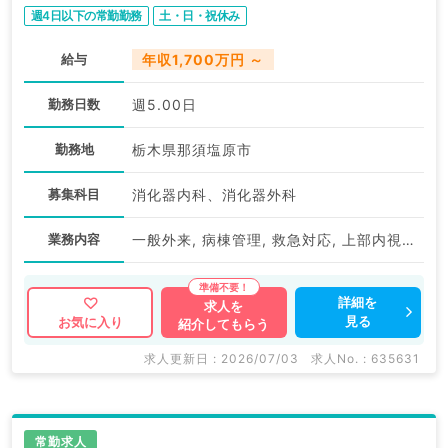
週4日以下の常勤勤務
土・日・祝休み
給与
年収1,700万円 ～
勤務日数
週5.00日
勤務地
栃木県那須塩原市
募集科目
消化器内科、消化器外科
業務内容
一般外来, 病棟管理, 救急対応, 上部内視鏡検査（ＧＦ）, 下部内視鏡検査（ＣＦ）
詳細を
求人を
見る
お気に入り
紹介してもらう
求人更新日 : 2026/07/03
求人No. : 635631
常勤求人