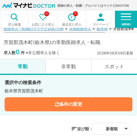
医師の求人・転職・アルバイトはマイナビDOCTOR
0
0
MENU
お気に入り求人
最近見た求人
マイページ
求人検索
医師求人・転職のマイナビDOCTOR
常勤医師求人
栃木県
芳賀郡茂木町
芳賀郡茂木町(栃木県)の常勤医師求人・転職
0
求人数
件
※非公開求人を除く
2026年08月09日更新
常勤
非常勤
スポット
選択中の検索条件
栃木県芳賀郡茂木町
条件の変更
並び順：
新着順