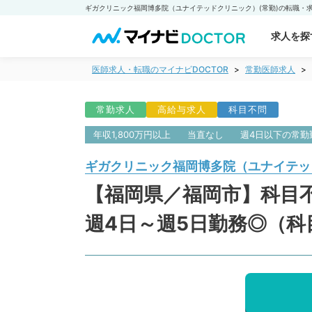
求人を探
医師求人・転職のマイナビDOCTOR
常勤医師求人
常勤求人
高給与求人
科目不問
年収1,800万円以上
当直なし
週4日以下の常勤
ギガクリニック福岡博多院（ユナイテッ
【福岡県／福岡市】科目不
週4日～週5日勤務◎（科