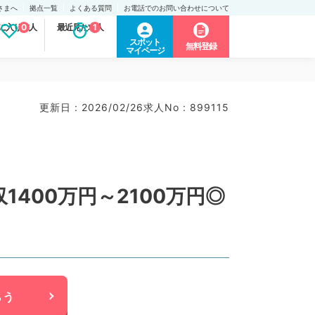
さまへ
拠点一覧
よくある質問
お電話でのお問い合わせについて
に入り求人
0
最近見た求人
1
スポット
無料登録
マイページ
）
更新日 : 2026/02/26
求人No : 899115
400万円～2100万円◎
らう