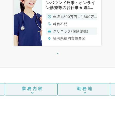
ンバウンド外来・オンライ
ン診療等のお仕事★週4日
～5日1,120万～1,600万円
年収1,200万円～1,800万
／看護師、医療通訳者のサ
ポートありなので安心して
円
科目不問
ご勤務いただけます◎（科
クリニック(保険診療)
目不問／常勤）
福岡県福岡市博多区
業務内容
勤務地