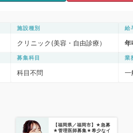
施設種別
給
クリニック(美容・自由診療）
年
募集科目
業
科目不問
一
【福岡県／福岡市】★急募
★管理医師募集★希少なイ