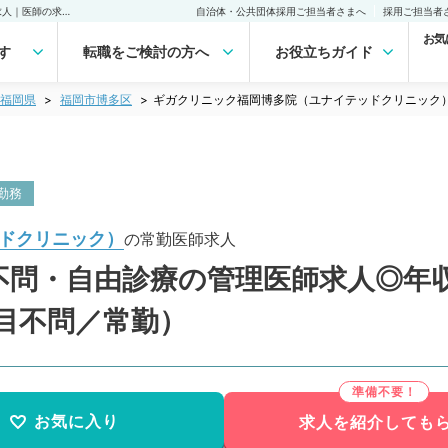
ギガクリニック福岡博多院（ユナイテッドクリニック）(常勤)の転職・求人｜医師の求人・転職・アルバイトは【マイナビDOCTOR】
自治体・公共団体採用ご担当者さまへ
採用ご担当者
お気
す
転職をご検討の方へ
お役立ちガイド
福岡県
福岡市博多区
ギガクリニック福岡博多院（ユナイテッドクリニック
勤務
ドクリニック）
の常勤医師求人
問・自由診療の管理医師求人◎年収1
目不問／常勤）
お気に入り
求人を紹介しても