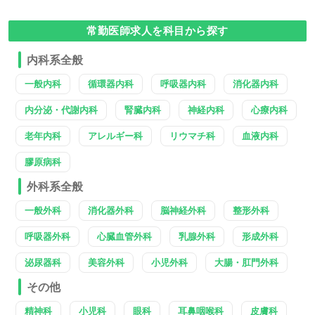
常勤医師求人を科目から探す
内科系全般
一般内科
循環器内科
呼吸器内科
消化器内科
内分泌・代謝内科
腎臓内科
神経内科
心療内科
老年内科
アレルギー科
リウマチ科
血液内科
膠原病科
外科系全般
一般外科
消化器外科
脳神経外科
整形外科
呼吸器外科
心臓血管外科
乳腺外科
形成外科
泌尿器科
美容外科
小児外科
大腸・肛門外科
その他
精神科
小児科
眼科
耳鼻咽喉科
皮膚科