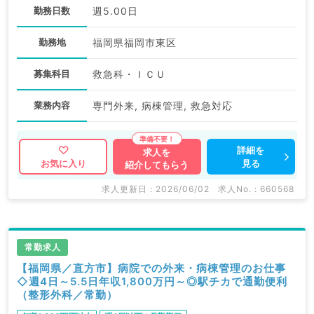
勤務日数
週5.00日
勤務地
福岡県福岡市東区
募集科目
救急科・ＩＣＵ
業務内容
専門外来, 病棟管理, 救急対応
詳細を
求人を
見る
お気に入り
紹介してもらう
求人更新日 : 2026/06/02
求人No. : 660568
常勤求人
【福岡県／直方市】病院での外来・病棟管理のお仕事
◇週4日～5.5日年収1,800万円～◎駅チカで通勤便利
（整形外科／常勤）