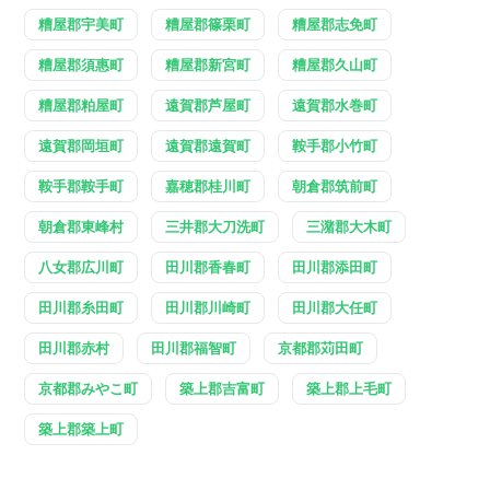
糟屋郡宇美町
糟屋郡篠栗町
糟屋郡志免町
糟屋郡須惠町
糟屋郡新宮町
糟屋郡久山町
糟屋郡粕屋町
遠賀郡芦屋町
遠賀郡水巻町
遠賀郡岡垣町
遠賀郡遠賀町
鞍手郡小竹町
鞍手郡鞍手町
嘉穂郡桂川町
朝倉郡筑前町
朝倉郡東峰村
三井郡大刀洗町
三潴郡大木町
八女郡広川町
田川郡香春町
田川郡添田町
田川郡糸田町
田川郡川崎町
田川郡大任町
田川郡赤村
田川郡福智町
京都郡苅田町
京都郡みやこ町
築上郡吉富町
築上郡上毛町
築上郡築上町