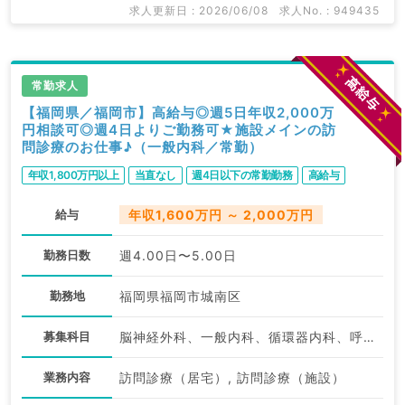
求人更新日 : 2026/06/08
求人No. : 949435
常勤求人
【福岡県／福岡市】高給与◎週5日年収2,000万
円相談可◎週4日よりご勤務可★施設メインの訪
問診療のお仕事♪（一般内科／常勤）
年収1,800万円以上
当直なし
週4日以下の常勤勤務
高給与
給与
年収1,600万円 ～ 2,000万円
勤務日数
週4.00日〜5.00日
勤務地
福岡県福岡市城南区
募集科目
脳神経外科、一般内科、循環器内科、呼吸器内科、消化器内科、腎臓内科、外科系全般、一般外科、消化器外科
業務内容
訪問診療（居宅）, 訪問診療（施設）