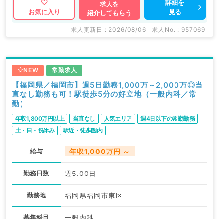
詳細を
求人を
見る
お気に入り
紹介してもらう
求人更新日 : 2026/08/06
求人No. : 957069
NEW
常勤求人
【福岡県／福岡市】週5日勤務1,000万～2,000万◎当
直なし勤務も可！駅徒歩5分の好立地（一般内科／常
勤）
年収1,800万円以上
当直なし
人気エリア
週4日以下の常勤勤務
土・日・祝休み
駅近・徒歩圏内
給与
年収1,000万円 ～
勤務日数
週5.00日
勤務地
福岡県福岡市東区
募集科目
一般内科