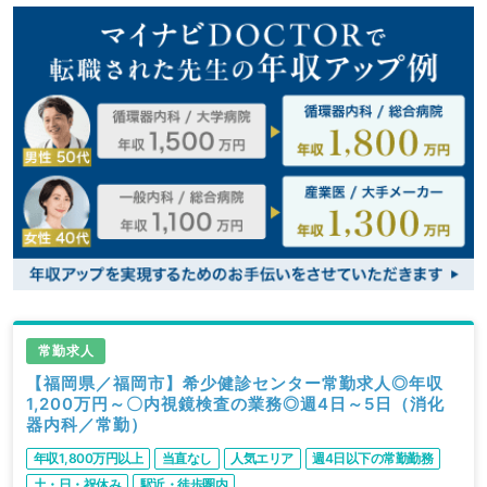
常勤求人
【福岡県／福岡市】希少健診センター常勤求人◎年収
1,200万円～〇内視鏡検査の業務◎週4日～5日（消化
器内科／常勤）
年収1,800万円以上
当直なし
人気エリア
週4日以下の常勤勤務
土・日・祝休み
駅近・徒歩圏内