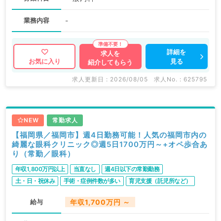
業務内容
-
詳細を
求人を
見る
お気に入り
紹介してもらう
求人更新日 : 2026/08/05
求人No. : 625795
NEW
常勤求人
【福岡県／福岡市】週4日勤務可能！人気の福岡市内の
綺麗な眼科クリニック◎週5日1700万円～+オペ歩合あ
り（常勤／眼科）
年収1,800万円以上
当直なし
週4日以下の常勤勤務
土・日・祝休み
手術・症例件数が多い
育児支援（託児所など）
給与
年収1,700万円 ～