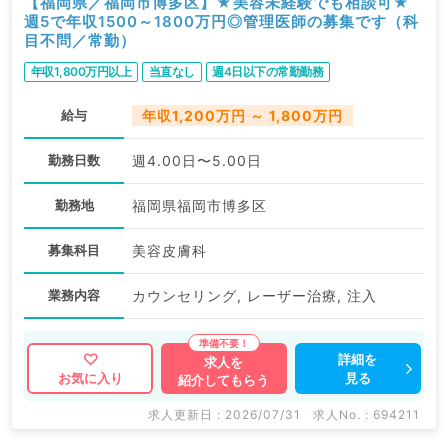
【福岡県／福岡市博多区】★美容未経験でも相談可★
週5で年収1500～1800万円◎管理医師の募集です（科
目不問／常勤）
年収1,800万円以上
当直なし
週4日以下の常勤勤務
給与
年収1,200万円 ～ 1,800万円
勤務日数
週4.00日〜5.00日
勤務地
福岡県福岡市博多区
募集科目
美容皮膚科
業務内容
カウンセリング, レーザー治療, 注入
詳細を
求人を
見る
お気に入り
紹介してもらう
求人更新日 : 2026/07/31
求人No. : 694211