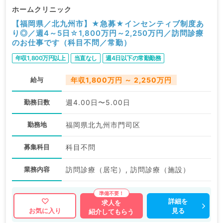
ホームクリニック
【福岡県／北九州市】★急募★インセンティブ制度あ
り◎／週4～5日☆1,800万円～2,250万円／訪問診療
のお仕事です（科目不問／常勤）
年収1,800万円以上
当直なし
週4日以下の常勤勤務
給与
年収1,800万円 ～ 2,250万円
勤務日数
週4.00日〜5.00日
勤務地
福岡県北九州市門司区
募集科目
科目不問
業務内容
訪問診療（居宅）, 訪問診療（施設）
詳細を
求人を
見る
お気に入り
紹介してもらう