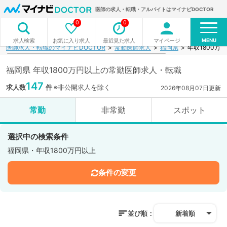
医師の求人・転職・アルバイトはマイナビDOCTOR
0
0
MENU
お気に入り求人
最近見た求人
マイページ
求人検索
医師求人・転職のマイナビDOCTOR
常勤医師求人
福岡県
年収1800万
福岡県 年収1800万円以上の常勤医師求人・転職
147
求人数
件
※非公開求人を除く
2026年08月07日更新
常勤
非常勤
スポット
選択中の検索条件
福岡県・年収1800万円以上
条件の変更
並び順：
新着順