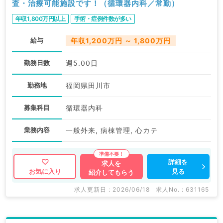
査・治療可能施設です！（循環器内科／常勤）
年収1,800万円以上
手術・症例件数が多い
給与
年収1,200万円 ～ 1,800万円
勤務日数
週5.00日
勤務地
福岡県田川市
募集科目
循環器内科
業務内容
一般外来, 病棟管理, 心カテ
詳細を
求人を
見る
お気に入り
紹介してもらう
求人更新日 : 2026/06/18
求人No. : 631165