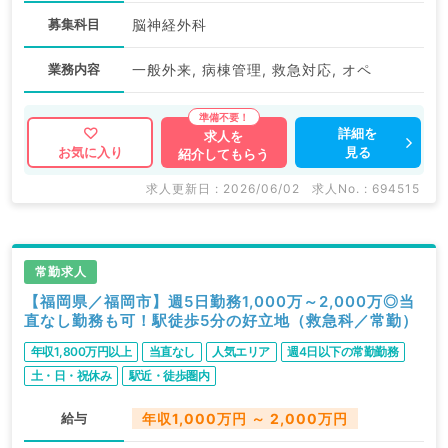
募集科目
脳神経外科
業務内容
一般外来, 病棟管理, 救急対応, オペ
詳細を
求人を
見る
お気に入り
紹介してもらう
求人更新日 : 2026/06/02
求人No. : 694515
常勤求人
【福岡県／福岡市】週5日勤務1,000万～2,000万◎当
直なし勤務も可！駅徒歩5分の好立地（救急科／常勤）
年収1,800万円以上
当直なし
人気エリア
週4日以下の常勤勤務
土・日・祝休み
駅近・徒歩圏内
給与
年収1,000万円 ～ 2,000万円