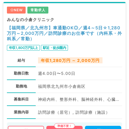
NEW
常勤求人
みんなの小倉クリニック
【福岡県／北九州市】車通勤OK◎／週4～5日☆1,280
万円～2,000万円／訪問診療のお仕事です（内科系・外
科系／常勤）
年収1,800万円以上
駅近・徒歩圏内
給与
年収1,280万円 ～ 2,000万円
勤務日数
週4.00日〜5.00日
勤務地
福岡県北九州市小倉南区
募集科目
神経内科、整形外科、脳神経外科、心臓血管外科、泌尿器科、一般内科、循環器内科、呼吸器内科、消化器内科、内分泌・代謝内科、腎臓内科、老年内科、血液内科、外科系全般、一般外科、消化器外科、膠原病科
業務内容
訪問診療（居宅）, 訪問診療（施設）