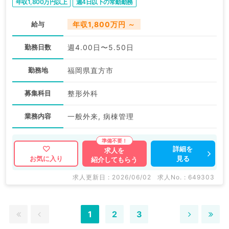
年収1,800万円以上
週4日以下の常勤勤務
給与
年収1,800万円 ～
勤務日数
週4.00日〜5.50日
勤務地
福岡県直方市
募集科目
整形外科
業務内容
一般外来, 病棟管理
詳細を
求人を
見る
お気に入り
紹介してもらう
求人更新日 : 2026/06/02
求人No. : 649303
1
2
3