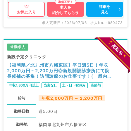
詳細を
求人を
見る
お気に入り
紹介してもらう
求人更新日 : 2026/07/06
求人No. : 980473
常勤求人
新設予定クリニック
【福岡県／北九州市八幡東区】平日週5日！年収
2,000万円～2,200万円◎新規開設診療所にて院
長候補の募集！訪問診療のお仕事です！(一般内科
／常勤)
年収1,800万円以上
当直なし
土・日・祝休み
高給与
給与
年収2,000万円 ～ 2,200万円
勤務日数
週5.00日
勤務地
福岡県北九州市八幡東区