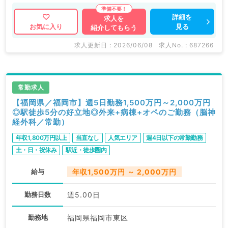
詳細を
求人を
見る
お気に入り
紹介してもらう
求人更新日 : 2026/06/08
求人No. : 687266
常勤求人
【福岡県／福岡市】週5日勤務1,500万円～2,000万円
◎駅徒歩5分の好立地◎外来+病棟+オペのご勤務（脳神
経外科／常勤）
年収1,800万円以上
当直なし
人気エリア
週4日以下の常勤勤務
土・日・祝休み
駅近・徒歩圏内
給与
年収1,500万円 ～ 2,000万円
勤務日数
週5.00日
勤務地
福岡県福岡市東区