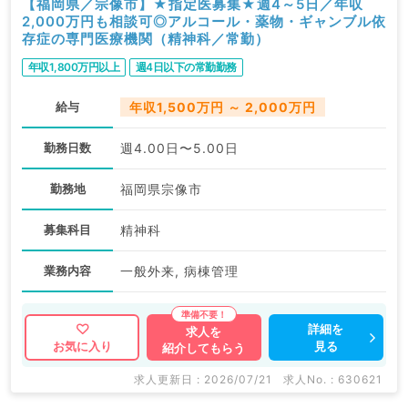
【福岡県／宗像市】★指定医募集★週4～5日／年収
2,000万円も相談可◎アルコール・薬物・ギャンブル依
存症の専門医療機関（精神科／常勤）
年収1,800万円以上
週4日以下の常勤勤務
給与
年収1,500万円 ～ 2,000万円
勤務日数
週4.00日〜5.00日
勤務地
福岡県宗像市
募集科目
精神科
業務内容
一般外来, 病棟管理
詳細を
求人を
見る
お気に入り
紹介してもらう
求人更新日 : 2026/07/21
求人No. : 630621