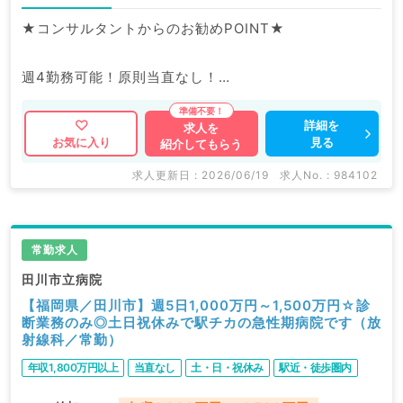
★コンサルタントからのお勧めPOINT★
週4勤務可能！原則当直なし！
プライベートとの両立も可能です。
精神科訪問診療の募集です◎
詳細を
求人を
見る
お気に入り
紹介してもらう
マイナビDOCTORでは病院やクリニックなどの医療機
求人更新日 : 2026/06/19
求人No. : 984102
関求人はもちろんのこと、
掲載情報以外にも産業医等の企業系求人も多数扱ってい
ます。
常勤求人
求人内容の詳細等はお気軽にお問合せ下さい。
田川市立病院
【福岡県／田川市】週5日1,000万円～1,500万円☆診
断業務のみ◎土日祝休みで駅チカの急性期病院です（放
射線科／常勤）
年収1,800万円以上
当直なし
土・日・祝休み
駅近・徒歩圏内