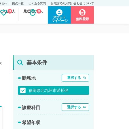
さまへ
拠点一覧
よくある質問
お電話でのお問い合わせについて
に入り求人
0
最近見た求人
0
スポット
無料登録
マイページ
基本条件
示
勤務地
選択する
福岡県北九州市若松区
診療科目
選択する
希望年収