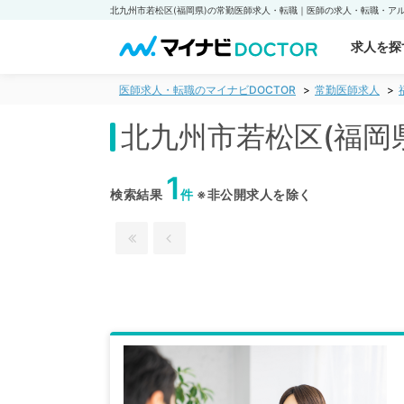
求人を探
医師求人・転職のマイナビDOCTOR
常勤医師求人
北九州市若松区(福岡
1
検索結果
件
※非公開求人を除く