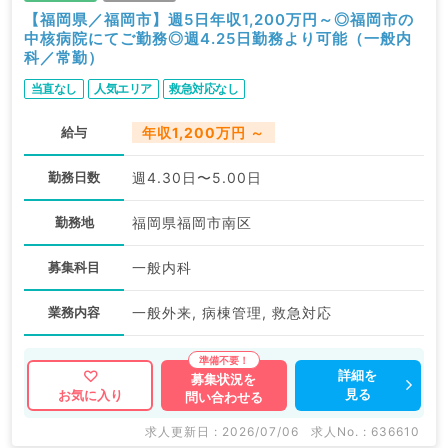
【福岡県／福岡市】週5日年収1,200万円～◎福岡市の
中核病院にてご勤務◎週4.25日勤務より可能（一般内
科／常勤）
当直なし
人気エリア
救急対応なし
給与
年収1,200万円 ～
勤務日数
週4.30日〜5.00日
勤務地
福岡県福岡市南区
募集科目
一般内科
業務内容
一般外来, 病棟管理, 救急対応
詳細を
募集状況を
見る
お気に入り
問い合わせる
求人更新日 : 2026/07/06
求人No. : 636610