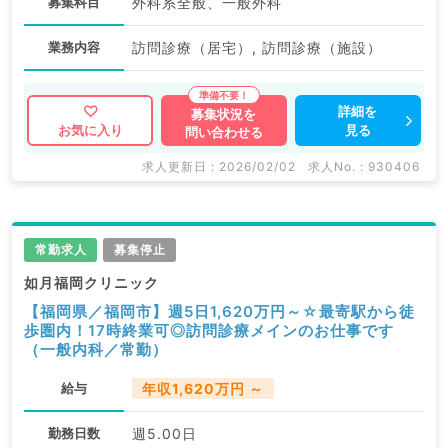
募集科目
外科系全般、一般外科
業務内容
訪問診療（居宅）, 訪問診療（施設）
詳細を
募集状況を
見る
お気に入り
問い合わせる
求人更新日 : 2026/02/02
求人No. : 930406
常勤求人
募集停止
如月福岡クリニック
【福岡県／福岡市】週5日1,620万円～☆最寄駅から徒
歩圏内！17時終業可◎訪問診療メインのお仕事です
（一般内科／常勤）
給与
年収1,620万円 ～
勤務日数
週5.00日