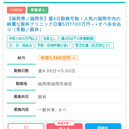
NEW
常勤求人
【福岡県／福岡市】週4日勤務可能！人気の福岡市内の
綺麗な眼科クリニック◎週5日1700万円～+オペ歩合あ
り（常勤／眼科）
年収1,800万円以上
当直なし
週4日以下の常勤勤務
土・日・祝休み
手術・症例件数が多い
育児支援（託児所など）
給与
年収1,700万円 ～
勤務日数
週4.00日〜5.00日
勤務地
福岡県福岡市南区
募集科目
眼科
業務内容
一般外来, オペ
詳細を
求人を