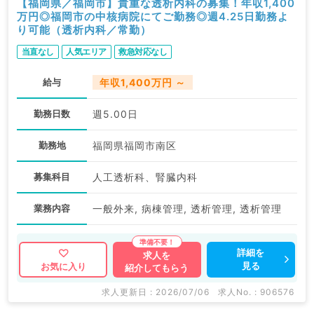
【福岡県／福岡市】貴重な透析内科の募集！年収1,400
万円◎福岡市の中核病院にてご勤務◎週4.25日勤務よ
り可能（透析内科／常勤）
当直なし
人気エリア
救急対応なし
給与
年収1,400万円 ～
勤務日数
週5.00日
勤務地
福岡県福岡市南区
募集科目
人工透析科、腎臓内科
業務内容
一般外来, 病棟管理, 透析管理, 透析管理
詳細を
求人を
見る
お気に入り
紹介してもらう
求人更新日 : 2026/07/06
求人No. : 906576