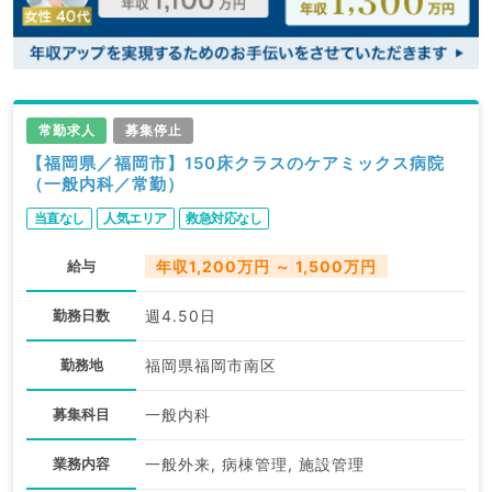
常勤求人
募集停止
【福岡県／福岡市】150床クラスのケアミックス病院
（一般内科／常勤）
当直なし
人気エリア
救急対応なし
給与
年収1,200万円 ～ 1,500万円
勤務日数
週4.50日
勤務地
福岡県福岡市南区
募集科目
一般内科
業務内容
一般外来, 病棟管理, 施設管理