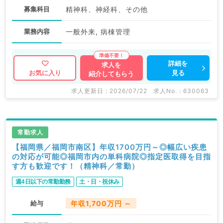
募集科目
精神科、神経科、その他
業務内容
一般外来, 病棟管理
詳細を
求人を
見る
お気に入り
紹介してもらう
求人更新日 : 2026/07/22
求人No. : 630063
常勤求人
【福岡県／福岡市南区】年収1700万円～◎幅広い疾患
の対応が可能◎福岡市内の単科病院◎指定医取得を目指
す方も歓迎です！（精神科／常勤）
週4日以下の常勤勤務
土・日・祝休み
給与
年収1,700万円 ～