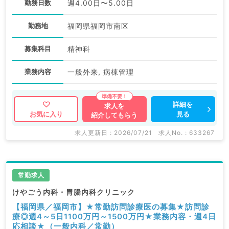
勤務日数
週4.00日〜5.00日
勤務地
福岡県福岡市南区
募集科目
精神科
業務内容
一般外来, 病棟管理
詳細を
求人を
見る
お気に入り
紹介してもらう
求人更新日 : 2026/07/21
求人No. : 633267
常勤求人
けやごう内科・胃腸内科クリニック
【福岡県／福岡市】★常勤訪問診療医の募集★訪問診
療◎週4～5日1100万円～1500万円★業務内容・週4日
応相談★（一般内科／常勤）