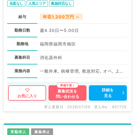
当直なし
人気エリア
救急対応なし
給与
年収1,200万円 ～
勤務日数
週4.30日〜5.00日
勤務地
福岡県福岡市南区
募集科目
消化器外科
業務内容
一般外来, 病棟管理, 救急対応, オペ, 上部内視鏡検査（ＧＦ）
詳細を
募集状況を
見る
お気に入り
問い合わせる
求人更新日 : 2026/07/06
求人No. : 657725
常勤求人
募集停止