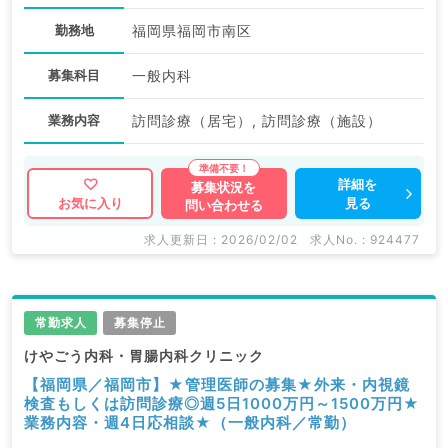
勤務地
福岡県福岡市南区
募集科目
一般内科
業務内容
訪問診療（居宅）, 訪問診療（施設）
詳細を
募集状況を
見る
お気に入り
問い合わせる
求人更新日 : 2026/02/02
求人No. : 924477
常勤求人
募集停止
けやごう内科・胃腸内科クリニック
【福岡県／福岡市】★管理医師の募集★外来・内視鏡
検査もしくは訪問診療◎週5日1000万円～1500万円★
業務内容・週4日応相談★（一般内科／常勤）