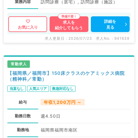
業務内容
訪問診療（居宅）, 訪問診療（施設）
詳細を
求人を
見る
お気に入り
紹介してもらう
求人更新日 : 2026/07/23
求人No. : 941639
常勤求人
【福岡県／福岡市】150床クラスのケアミックス病院
（精神科／常勤）
当直なし
人気エリア
救急対応なし
給与
年収1,200万円 ～
勤務日数
週4.50日
勤務地
福岡県福岡市南区