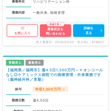
募集科目
リハビリテーション科
業務内容
一般外来, 病棟管理
詳細を
募集状況を
見る
お気に入り
問い合わせる
求人更新日 : 2026/05/20
求人No. : 878837
常勤求人
募集停止
【福岡県／福岡市】週4.5日1,300万円～☆オンコール
なし◎ケアミックス病院での病棟管理・外来業務です
（脳神経外科／常勤）
給与
年収1,300万円 ～
勤務日数
週4.50日