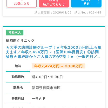
見る
お気に入り
紹介してもらう
求人更新日 : 2026/08/05
求人No. : 623445
常勤求人
福岡南クリニック
★大手の訪問診療グループ！★年収2000万円以上も狙
えます／年収2,424万円～（医師10年目目安）◎訪問
診療★未経験からご入職の方が7割！★（一般内科／常
勤）
給与
年収2,424万円 ～ 3,108万円
勤務日数
週4.00日〜5.00日
勤務地
福岡県福岡市南区
募集科目
一般内科