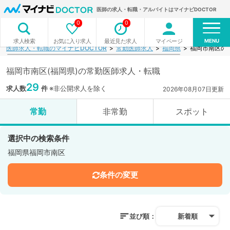
医師の求人・転職・アルバイトはマイナビDOCTOR
0
0
MENU
お気に入り求人
最近見た求人
マイページ
求人検索
医師求人・転職のマイナビDOCTOR
常勤医師求人
福岡県
福岡市南区の
福岡市南区(福岡県)の常勤医師求人・転職
29
求人数
件
※非公開求人を除く
2026年08月07日更新
常勤
非常勤
スポット
選択中の検索条件
福岡県福岡市南区
条件の変更
並び順：
新着順