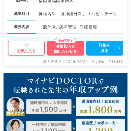
勤務地
福岡県福岡市南区
募集科目
神経内科、脳神経外科、リハビリテーション科
業務内容
一般外来, 病棟管理, 病棟管理
詳細を
募集状況を
見る
お気に入り
問い合わせる
求人更新日 : 2026/05/20
求人No. : 718988