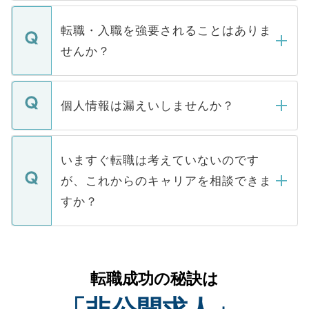
ます。通常、5営業日以内にはご連絡をせて
マイナビDOCTORで取り扱っている求人の
いただきますので、しばらくお待ちくださ
うち約3割は、Webサイトからご覧いただ
転職・入職を強要されることはありま
い。
けない「非公開求人」です。非公開求人は
せんか？
下記の理由によって、一般には公開してい
ません。
転職・入職を強要することは一切ありませ
ん。また、仮に応募先から内定をいただい
個人情報は漏えいしませんか？
■応募殺到を避けるため 人気のある医療機
たとしても、ご本人が納得しない限り、内
関を公にしてしまうと、応募が殺到する場
定を承諾する必要はありません。内定先へ
個人情報が漏えいすることはありませんの
合があります。 選考を効率よく行うため
の辞退の連絡はキャリアパートナーが行い
で、ご安心ください。当サイトからの登録
いますぐ転職は考えていないのです
に、医療機関が求める条件に合った人材の
ますので、ご安心ください。
などで収集したご登録者様の個人情報は、
が、これからのキャリアを相談できま
みを人材紹介会社に依頼するケースが増え
ご本人のキャリアアップおよび転職活動の
ています。
すか？
支援を目的に使用いたします。お預かりし
ているすべての個人データはご本人の許可
お気軽にご相談ください。先生専任のキャ
なく、医療機関側に開示したり、第三者に
リアパートナーが将来のご希望などをおう
提供することは一切ありません。また弊社
かがいして、現在の医療機関の状況や紹介
転職成功の秘訣は
は、個人情報の取り扱いについての厳密な
経験をまじえながら、適切なアドバイスを
管理基準を満たした事業者のみに付与され
「非公開求人」
させていただきます。すぐにご転職をされ