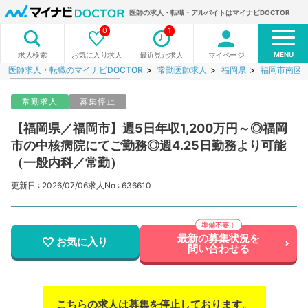
医師の求人・転職・アルバイトはマイナビDOCTOR
0
1
MENU
お気に入り求人
最近見た求人
マイページ
求人検索
医師求人・転職のマイナビDOCTOR
常勤医師求人
福岡県
福岡市南区
常勤求人
募集停止
【福岡県／福岡市】週5日年収1,200万円～◎福岡
市の中核病院にてご勤務◎週4.25日勤務より可能
（一般内科／常勤）
更新日 : 2026/07/06
求人No : 636610
最新の募集状況を
お気に入り
問い合わせる
こちらの求人は募集を停止しております。