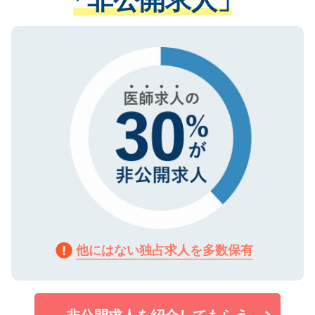
る、プライバシーマークを取得済みです。
ない方には、長期的なサポートが可能です
ご登録いただいた個人情報は、SSL（デー
ので、まずはご登録ください。
タ暗号化）によって保護されていますの
で、機密保持に関してもご安心ください。
他にはない独占求人を多数保有