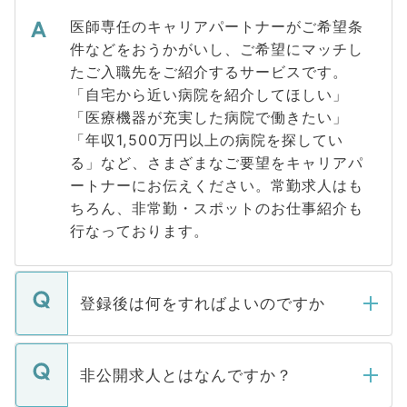
医師専任のキャリアパートナーがご希望条
件などをおうかがいし、ご希望にマッチし
たご入職先をご紹介するサービスです。
「自宅から近い病院を紹介してほしい」
「医療機器が充実した病院で働きたい」
「年収1,500万円以上の病院を探してい
る」など、さまざまなご要望をキャリアパ
ートナーにお伝えください。常勤求人はも
ちろん、非常勤・スポットのお仕事紹介も
行なっております。
登録後は何をすればよいのですか
ご登録いただきましたら、弊社担当者がご
登録内容を確認し、その後メールもしくは
非公開求人とはなんですか？
お電話にて次のステップのご案内をいたし