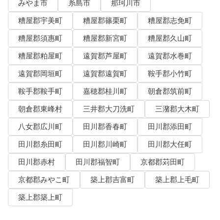
みやま市
糸島市
那珂川市
糟屋郡宇美町
糟屋郡篠栗町
糟屋郡志免町
糟屋郡須惠町
糟屋郡新宮町
糟屋郡久山町
糟屋郡粕屋町
遠賀郡芦屋町
遠賀郡水巻町
遠賀郡岡垣町
遠賀郡遠賀町
鞍手郡小竹町
鞍手郡鞍手町
嘉穂郡桂川町
朝倉郡筑前町
朝倉郡東峰村
三井郡大刀洗町
三潴郡大木町
八女郡広川町
田川郡香春町
田川郡添田町
田川郡糸田町
田川郡川崎町
田川郡大任町
田川郡赤村
田川郡福智町
京都郡苅田町
京都郡みやこ町
築上郡吉富町
築上郡上毛町
築上郡築上町