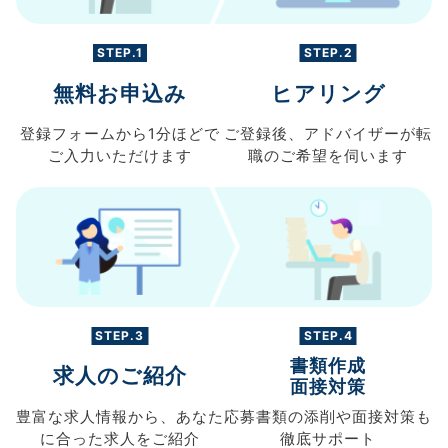
STEP.1
STEP.2
無料お申込み
ヒアリング
登録フォームから
1分ほどで
ご登録後、
アドバイザーが転
ご入力
いただけます
職の
ご希望を伺います
STEP.3
STEP.4
書類作成
求人のご紹介
面接対策
豊富な求人情報から、
あなた
応募書類の
添削や面接対策も
に合った求人を
ご紹介
徹底サポート