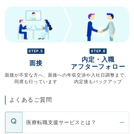
STEP.5
STEP.6
内定・入職
面接
アフターフォロー
面接が不安な方へ、
面接への
年収交渉や
入社日調整まで、
同席も
行っています
内定後もバックアップ
よくあるご質問
医療転職支援サービスとは？