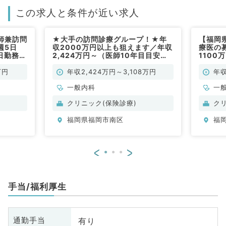
この求人と条件が近い求人
師兼訪問
★大手の訪問診療グループ！★年
【福岡
週5日
収2000万円以上も狙えます／年収
療医の
4日勤務応
2,424万円～（医師10年目目安）
1100
◎訪問診療★未経験からご入職の
容・週
方が7割！★（一般内科／常勤）
勤）
万円
年収2,424万円～3,108万円
年収
一般内科
一
クリニック(保険診療)
ク
福岡県福岡市南区
福
<
>
手当/福利厚生
有り
通勤手当