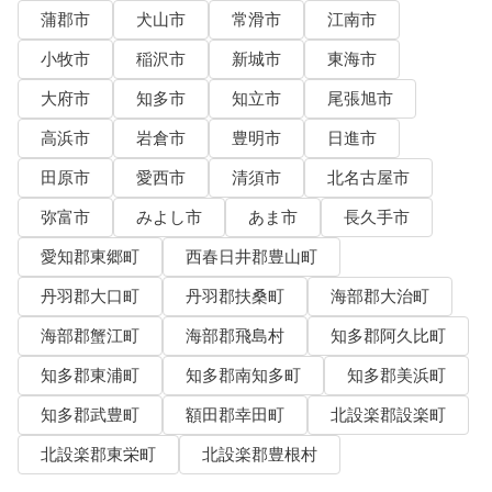
蒲郡市
犬山市
常滑市
江南市
小牧市
稲沢市
新城市
東海市
大府市
知多市
知立市
尾張旭市
高浜市
岩倉市
豊明市
日進市
田原市
愛西市
清須市
北名古屋市
弥富市
みよし市
あま市
長久手市
愛知郡東郷町
西春日井郡豊山町
丹羽郡大口町
丹羽郡扶桑町
海部郡大治町
海部郡蟹江町
海部郡飛島村
知多郡阿久比町
知多郡東浦町
知多郡南知多町
知多郡美浜町
知多郡武豊町
額田郡幸田町
北設楽郡設楽町
北設楽郡東栄町
北設楽郡豊根村