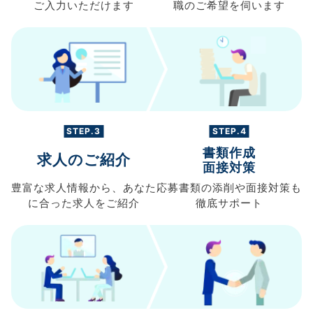
ご入力
いただけます
職の
ご希望を伺います
STEP.3
STEP.4
書類作成
求人のご紹介
面接対策
豊富な求人情報から、
あなた
応募書類の
添削や面接対策も
に合った求人を
ご紹介
徹底サポート