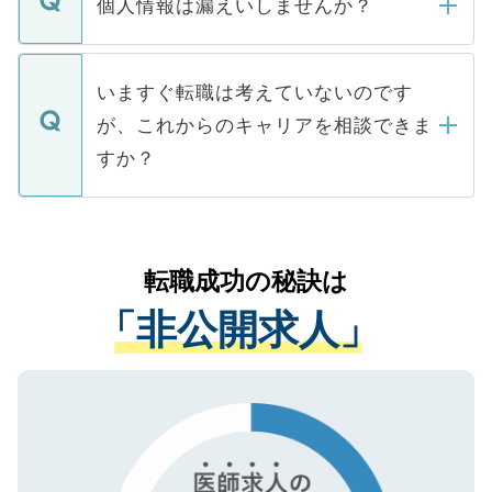
ん。また、仮に応募先から内定をいただい
個人情報は漏えいしませんか？
■応募殺到を避けるため 人気のある医療機
たとしても、ご本人が納得しない限り、内
関を公にしてしまうと、応募が殺到する場
定を承諾する必要はありません。内定先へ
個人情報が漏えいすることはありませんの
合があります。 選考を効率よく行うため
の辞退の連絡はキャリアパートナーが行い
で、ご安心ください。当サイトからの登録
いますぐ転職は考えていないのです
に、医療機関が求める条件に合った人材の
ますので、ご安心ください。
などで収集したご登録者様の個人情報は、
が、これからのキャリアを相談できま
みを人材紹介会社に依頼するケースが増え
ご本人のキャリアアップおよび転職活動の
ています。
すか？
支援を目的に使用いたします。お預かりし
ているすべての個人データはご本人の許可
お気軽にご相談ください。先生専任のキャ
なく、医療機関側に開示したり、第三者に
リアパートナーが将来のご希望などをおう
提供することは一切ありません。また弊社
かがいして、現在の医療機関の状況や紹介
転職成功の秘訣は
は、個人情報の取り扱いについての厳密な
経験をまじえながら、適切なアドバイスを
管理基準を満たした事業者のみに付与され
「非公開求人」
させていただきます。すぐにご転職をされ
る、プライバシーマークを取得済みです。
ない方には、長期的なサポートが可能です
ご登録いただいた個人情報は、SSL（デー
ので、まずはご登録ください。
タ暗号化）によって保護されていますの
で、機密保持に関してもご安心ください。