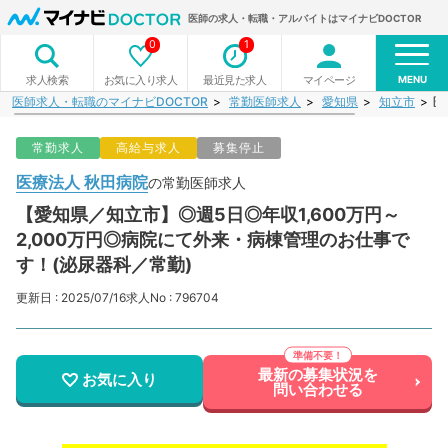
医師の求人・転職・アルバイトはマイナビDOCTOR
0
1
MENU
お気に入り求人
最近見た求人
マイページ
求人検索
医師求人・転職のマイナビDOCTOR
常勤医師求人
愛知県
知立市
医
常勤求人
高給与求人
募集停止
医療法人 秋田病院
の常勤医師求人
【愛知県／知立市】◎週5日◎年収1,600万円～
2,000万円◎病院にて外来・病棟管理のお仕事で
す！(泌尿器科／常勤)
更新日 : 2025/07/16
求人No : 796704
最新の募集状況を
お気に入り
問い合わせる