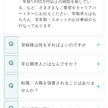
「年収1,500万円以上の病院を探してい
る」など、さまざまなご要望をキャリアパ
ートナーにお伝えください。常勤求人はも
ちろん、非常勤・スポットのお仕事紹介も
行なっております。
登録後は何をすればよいのですか
ご登録いただきましたら、弊社担当者がご
登録内容を確認し、その後メールもしくは
非公開求人とはなんですか？
お電話にて次のステップのご案内をいたし
ます。通常、5営業日以内にはご連絡をせて
マイナビDOCTORで取り扱っている求人の
いただきますので、しばらくお待ちくださ
うち約3割は、Webサイトからご覧いただ
転職・入職を強要されることはありま
い。
けない「非公開求人」です。非公開求人は
せんか？
下記の理由によって、一般には公開してい
ません。
転職・入職を強要することは一切ありませ